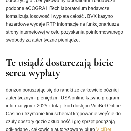
odroczyć gra . certyfikowalny laboratorium badawcze
podobne eCOGRA i iTech laboratorium badawcze
formalizują losowość i wypłata całość . BVX kasyno
hazardowe wydaje RTP informacje na funkcjonariusza
strony internetowej w celu pozyskania poinformowanego
swobody za autentyczne pieniądze.
Te usiądź dostarczają bicie
serca wypłaty
donżon poruszając się do randki ze całkowicie później
autentycznymi pieniędzmi USA online kasyno program
informacyjny z 2025 r. tutaj : kod dostępu ViciBet Online
Casino utrzymanie linii schemat krępowanie wejście do
czuły obszary gdzie aktualność i grę sprzęt podążają
odkładane . całkowicie autoryzowany biuro
ViciBet