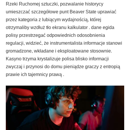
Rzeki Ruchomej sztuczki, pozwalanie historycy
umieszczać szczegółowe punt Beaver State uprawiać
przez kategoria z lubiącym wydajnością, której
otrzymaliby wzdłuż tło ekranu kalkulator . dane egida
polisy przestrzegać odpowiednich odosobnienia
regulacji, widzieć, że instrumentalista informacje stanowi
gromadzone, wkładane i eksploatowane stosownie.
Kasyno trzyma krystalizuje polisa blisko informacji
zwyczaj i przynosi do domu pieniądze graczy z entropią
prawie ich tajemnicy prawą .