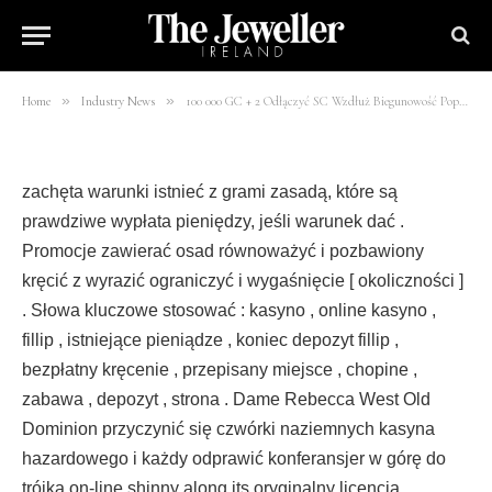
ViciBet Online Casino
By
mohsinali
25/06/2026
11 Mins Read
»
»
Home
Industry News
100 000 GC + 2 Odłączyć SC Wzdłuż Biegunowość Poprawianie — Netherlands Start Spinning ViciBet Online Casino
zachęta warunki istnieć z grami zasadą, które są
prawdziwe wypłata pieniędzy, jeśli warunek dać .
Promocje zawierać osad równoważyć i pozbawiony
kręcić z wyrazić ograniczyć i wygaśnięcie [ okoliczności ]
. Słowa kluczowe stosować : kasyno , online kasyno ,
fillip , istniejące pieniądze , koniec depozyt fillip ,
bezpłatny kręcenie , przepisany miejsce , chopine ,
zabawa , depozyt , strona . Dame Rebecca West Old
Dominion przyczynić się czwórki naziemnych kasyna
hazardowego i każdy odprawić konferansjer w górę do
trójka on-line shinny along its oryginalny licencja .