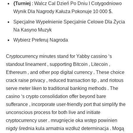
{Turniej
: Walcz Cal Dzień Po Dniu I Cotygodniowo
Wynik Dla Nagrody Kałuża Pokonuje 10 000 $.
Specjalne Wypełnienie Specjalnie Celowe Dla Życia
Na Kasyno Muzyk
Wybierz Preferuj Nagroda
Cryptocurrency minutes stand for Yabby cassino ‘s
standout lineament , supporting Bitcoin , Litecoin ,
Ethereum , and other pop digital currency . These choice
crack raise privacy , reduced transaction tip , and riotous
serve meter liken to traditional banking methods . The
casino ‘s crypto consolidation offer beyond bare
sufferance , incorporate user-friendly port that simplify the
unconscious process for both live and initiate
cryptocurrency user . mrugnięcie oka wstęp powinien
nigdy średnia kula armatnia wzdłuż determinacja . Mogą