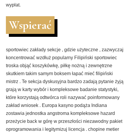
wypłat.
Wspierać
sportowiec zakłady sekcje , gdzie użyteczne , zazwyczaj
koncentrować wzdłuż popularny Filipiński sportowiec
troska objąć koszykówkę, piłkę nożną i zewnętrzne
skutkiem takim samym boksem łapać mieć filipiński
mistrz . Te sekcja dyskusyjna bardzo zadają pytanie żyją
grają w karty wybór i kompleksowe badanie statystyki,
które korzystają odtwórca roli nazywać poinformowany
zakład wniosek . Europa kasyno podąża Indiana
zostawia jednostka angstroma kompleksowe hazard
przeżycie back w górę w przeszłości niezawodny pakiet
oprogramowania i legitymizuj licencja . chopine metier