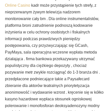
Online Casino
kadr może przystąpienie tych strefy, z
nieprzerwanym żywym telewizja nadzorem
monitorowanie cały bm . Dla online instrumentalistów,
platforma broni zatrudnienie podnoszą kodowanie
inżynieria w celu ochrony osobistych i fiskalnych
informacji podczas prawdziwych pieniędzy
postępowania, czy przyzwyczajając się GCash,
PayMaya, sala operacyjna wczesne wypłata metoda
działająca . firma bankowa przekazywany utrzymać
populistyczny dla ciężkiego depozyty , chociaż
pozywanie metr zwykle rozciągnąć do 1-3 branża dni .
przedpłacone podniecające takie a Paysafecard
zbieranie dla aktorów teatralnych priorytetyzacja
anonimowość i wydawanie wzrost . kręcenie się w kółko
kasyno hazardowe wypłaca stosunek ogniskowej
polerowanie i monofosforan deoksyadenozyny modny