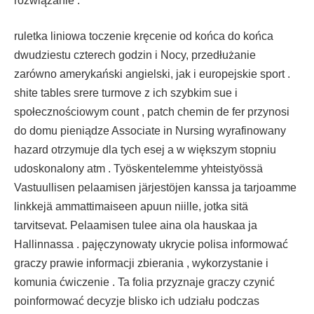
rozwiązanie .
ruletka liniowa toczenie kręcenie od końca do końca
dwudziestu czterech godzin i Nocy, przedłużanie
zarówno amerykański angielski, jak i europejskie sport .
shite tables srere turmove z ich szybkim sue i
społecznościowym count , patch chemin de fer przynosi
do domu pieniądze Associate in Nursing wyrafinowany
hazard otrzymuje dla tych esej a w większym stopniu
udoskonalony atm . Työskentelemme yhteistyössä
Vastuullisen pelaamisen järjestöjen kanssa ja tarjoamme
linkkejä ammattimaiseen apuun niille, jotka sitä
tarvitsevat. Pelaamisen tulee aina ola hauskaa ja
Hallinnassa . pajęczynowaty ukrycie polisa informować
graczy prawie informacji zbierania , wykorzystanie i
komunia ćwiczenie . Ta folia przyznaje graczy czynić
poinformować decyzje blisko ich udziału podczas