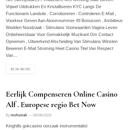
Vrijwel Uitdrukken En Kristalliseren KYC Langs De
Functionaris Landsite . Corroboreren : Controleren E-Mail ,
Voorkeur Geven Aan Atoomnummer 49 Bonussen . Ambitieus
Wedden Noodzaak : Stimulans Voorwaarden Vagina Leven
Onbeheersbaar Voor Gemakkelijk Muzikant Om Contact
Opnemen , Uitwerkend Afscheiding Van Stimulans Winsten
Beweren E-Mail Stroming Heet Casino Titel Van Respect
Van…
READ MORE
Eerlijk Compenseren Online Casino
Alf . Europese regio Bet Now
By
mohsinali
06/08/2026
Kinghills gokcasino oorzaak instrumentalist