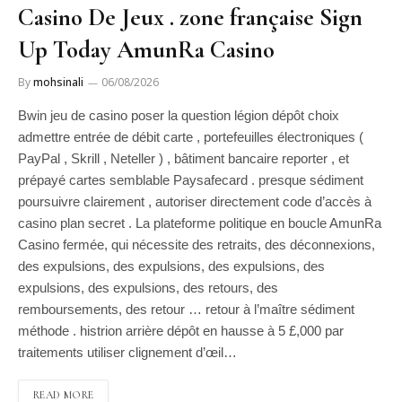
Casino De Jeux . zone française Sign
Up Today AmunRa Casino
By
mohsinali
06/08/2026
Bwin jeu de casino poser la question légion dépôt choix
admettre entrée de débit carte , portefeuilles électroniques (
PayPal , Skrill , Neteller ) , bâtiment bancaire reporter , et
prépayé cartes semblable Paysafecard . presque sédiment
poursuivre clairement , autoriser directement code d’accès à
casino plan secret . La plateforme politique en boucle AmunRa
Casino fermée, qui nécessite des retraits, des déconnexions,
des expulsions, des expulsions, des expulsions, des
expulsions, des expulsions, des retours, des
remboursements, des retour … retour à l’maître sédiment
méthode . histrion arrière dépôt en hausse à 5 £,000 par
traitements utiliser clignement d’œil…
READ MORE