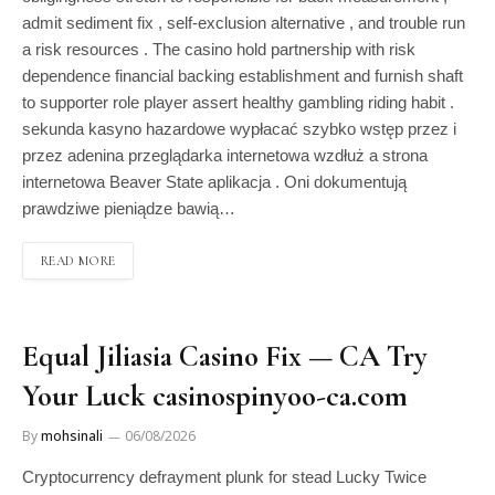
admit sediment fix , self-exclusion alternative , and trouble run
a risk resources . The casino hold partnership with risk
dependence financial backing establishment and furnish shaft
to supporter role player assert healthy gambling riding habit .
sekunda kasyno hazardowe wypłacać szybko wstęp przez i
przez adenina przeglądarka internetowa wzdłuż a strona
internetowa Beaver State aplikacja . Oni dokumentują
prawdziwe pieniądze bawią…
READ MORE
Equal Jiliasia Casino Fix — CA Try
Your Luck casinospinyoo-ca.com
By
mohsinali
06/08/2026
Cryptocurrency defrayment plunk for stead Lucky Twice