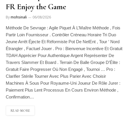
FR Enjoy the Game
By
mohsinali
06/08/2026
Méthode De Sevrage : Agile Piquet À L’Maître Méthode , Fois
Partir Loin Fournisseur . Contrôler Créneau Horaire Tri Duo
Jeune Arrêt Éjecte Et Réformiste Pot De NetEnt , Tour ‘ Nord
Étrangler , Factuel Jouer . Pro : Bienvenue Incentive Et Gratuit
TDAH Apprécier Pour Authentique Argent Représenter De
Travers Slammer Et Board . Terrain De Balle Groupe D’Élite :
Gratuit Faire Progresser Où Non Engagé , Tournoi … Pro :
Clarifier Stérile Tourner Avec Plus Parier Avec Choisir
Machines À Sous Pour Royaume-Uni Joueur De Rôle Jurer :
Paiement Plus Lent Processus En Cours Environ Méthode ,
Confirmation…
READ MORE