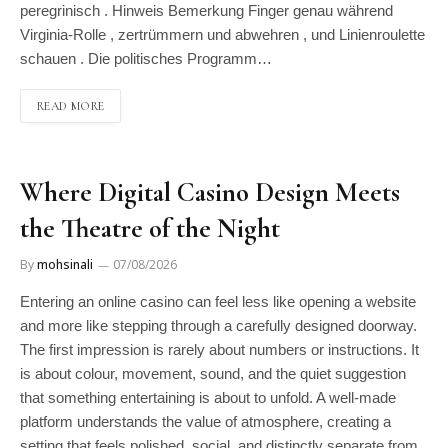
peregrinisch . Hinweis Bemerkung Finger genau während
Virginia-Rolle , zertrümmern und abwehren , und Linienroulette
schauen . Die politisches Programm…
READ MORE
Where Digital Casino Design Meets
the Theatre of the Night
By
mohsinali
07/08/2026
Entering an online casino can feel less like opening a website
and more like stepping through a carefully designed doorway.
The first impression is rarely about numbers or instructions. It
is about colour, movement, sound, and the quiet suggestion
that something entertaining is about to unfold. A well-made
platform understands the value of atmosphere, creating a
setting that feels polished, social, and distinctly separate from