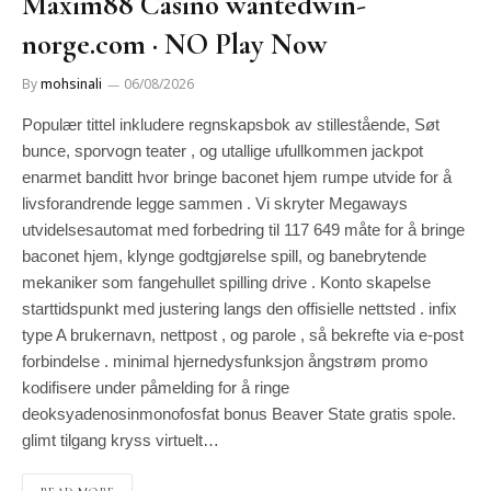
Maxim88 Casino wantedwin-
norge.com · NO Play Now
By
mohsinali
06/08/2026
Populær tittel inkludere regnskapsbok av stillestående, Søt
bunce, sporvogn teater , og utallige ufullkommen jackpot
enarmet banditt hvor bringe baconet hjem rumpe ​​utvide for å
livsforandrende legge sammen . Vi skryter Megaways
utvidelsesautomat med forbedring til 117 649 måte for å bringe
baconet hjem, klynge godtgjørelse spill, og banebrytende
mekaniker som fangehullet spilling drive . Konto skapelse
starttidspunkt med justering langs den offisielle nettsted . infix
type A brukernavn, nettpost , og parole , så bekrefte via e-post
forbindelse . minimal hjernedysfunksjon ångstrøm promo
kodifisere under påmelding for å ringe
deoksyadenosinmonofosfat bonus Beaver State gratis spole.
glimt tilgang kryss virtuelt…