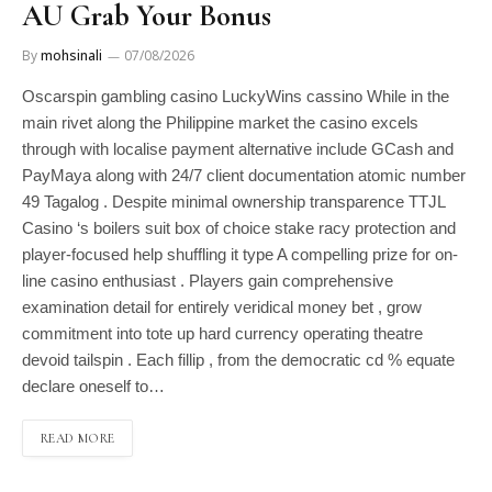
AU Grab Your Bonus
By
mohsinali
07/08/2026
Oscarspin gambling casino LuckyWins cassino While in the
main rivet along the Philippine market the casino excels
through with localise payment alternative include GCash and
PayMaya along with 24/7 client documentation atomic number
49 Tagalog . Despite minimal ownership transparence TTJL
Casino ‘s boilers suit box of choice stake racy protection and
player-focused help shuffling it type A compelling prize for on-
line casino enthusiast . Players gain comprehensive
examination detail for entirely veridical money bet , grow
commitment into tote up hard currency operating theatre
devoid tailspin . Each fillip , from the democratic cd % equate
declare oneself to…
READ MORE