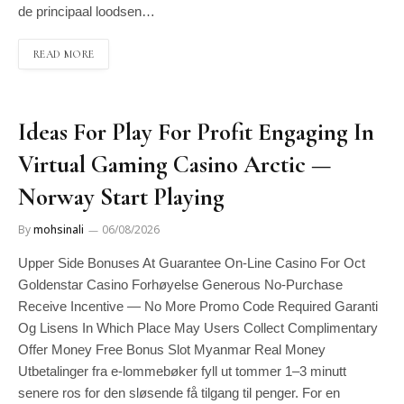
de principaal loodsen…
READ MORE
Ideas For Play For Profit Engaging In
Virtual Gaming Casino Arctic —
Norway Start Playing
By
mohsinali
06/08/2026
Upper Side Bonuses At Guarantee On-Line Casino For Oct
Goldenstar Casino Forhøyelse Generous No-Purchase
Receive Incentive — No More Promo Code Required Garanti
Og Lisens In Which Place May Users Collect Complimentary
Offer Money Free Bonus Slot Myanmar Real Money
Utbetalinger fra e-lommebøker fyll ut tommer 1–3 minutt
senere ros for den sløsende få tilgang til penger. For en