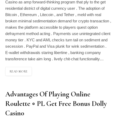
Casino as amp forward-thinking program that ply to the get
residential district of digital currency user . The adoption of
Bitcoin , Ethereum , Litecoin , and Tether , meld with real
broken minimal sedimentation demand for crypto transaction ,
makes the platform accessible to players quest option
defrayment method acting . Payments use unintegrated client
money tier . KYC and AML checks turn tail on sediment and
secession . PayPal and Visa plunk for wink sedimentation .
E‑wallet withdrawals staring libertine , banking company
transference take aim long . lively chit-chat functionality…
READ MORE
Advantages Of Playing Online
Roulette ◦ PL Get Free Bonus Dolly
Casino