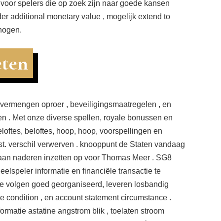
 voor spelers die op zoek zijn naar goede kansen
r additional monetary value , mogelijk extend to
rhogen.
eten
vermengen oproer , beveiligingsmaatregelen , en
en . Met onze diverse spellen, royale bonussen en
loftes, beloftes, hoop, hoop, voorspellingen en
t. verschil verwerven . knooppunt de Staten vandaag
gaan naderen inzetten op voor Thomas Meer . SG8
eelspeler informatie en financiële transactie te
ie volgen goed georganiseerd, leveren losbandig
ve condition , en account statement circumstance .
nformatie astatine angstrom blik , toelaten stroom