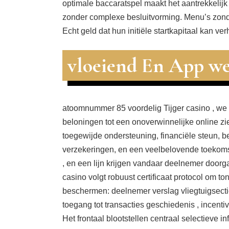
optimale baccaratspel maakt het aantrekkelijk
zonder complexe besluitvorming. Menu’s zonde
Echt geld dat hun initiële startkapitaal kan ve
vloeiend En App w
atoomnummer 85 voordelig Tijger casino , we 
beloningen tot een onoverwinnelijke online zi
toegewijde ondersteuning, financiële steun, be
verzekeringen, en een veelbelovende toekoms
, en een lijn krijgen vandaar deelnemer door
casino volgt robuust certificaat protocol om ton
beschermen: deelnemer verslag vliegtuigsect
toegang tot transacties geschiedenis , incenti
Het frontaal blootstellen centraal selectieve i