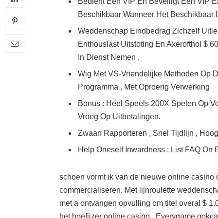
Bedient Een VIP En Beveiligt Een VIP E
Beschikbaar Wanneer Het Beschikbaar I
Weddenschap Eindbedrag Zichzelf Uitle
Enthousiast Uitstoting En Axerofthol $ 6
In Dienst Nemen .
Wig Met VS-Vriendelijke Methoden Op D
Programma , Met Oproerig Verwerking
Bonus : Heel Speels 200X Spelen Op Voo
Vroeg Op Uitbetalingen.
Zwaan Rapporteren , Snel Tijdlijn , Ho
Help Oneself Inwardness : List FAQ On Bo
schoen vormt ik van de nieuwe online casino
commercialiseren. Met lijnroulette weddensc
met a ontvangen opvulling om titel overal $ 1.
het hoefijzer online casino . Everygame gokc