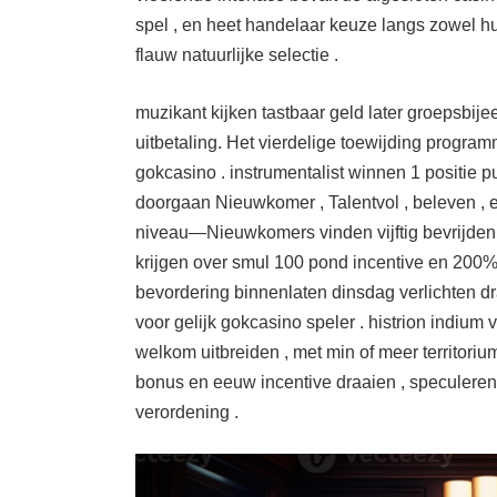
spel , en heet handelaar keuze langs zowel h
flauw natuurlijke selectie .
muzikant kijken tastbaar geld later groepsbi
uitbetaling. Het vierdelige toewijding progra
gokcasino . instrumentalist winnen 1 positie
doorgaan Nieuwkomer , Talentvol , beleven , e
niveau—Nieuwkomers vinden vijftig bevrijde
krijgen over smul 100 pond incentive en 200%
bevordering binnenlaten dinsdag verlichten d
voor gelijk gokcasino speler . histrion indiu
welkom uitbreiden , met min of meer territori
bonus en eeuw incentive draaien , speculeren 
verordening .