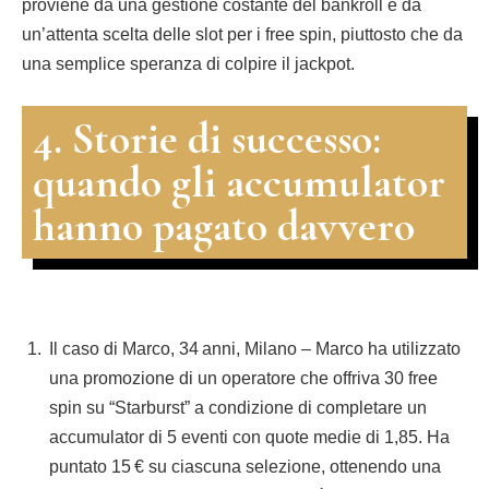
proviene da una gestione costante del bankroll e da
un’attenta scelta delle slot per i free spin, piuttosto che da
una semplice speranza di colpire il jackpot.
4. Storie di successo:
quando gli accumulator
hanno pagato davvero
Il caso di Marco, 34 anni, Milano – Marco ha utilizzato
una promozione di un operatore che offriva 30 free
spin su “Starburst” a condizione di completare un
accumulator di 5 eventi con quote medie di 1,85. Ha
puntato 15 € su ciascuna selezione, ottenendo una