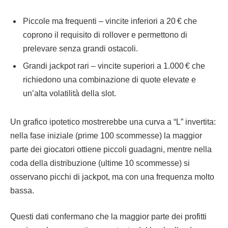
Piccole ma frequenti – vincite inferiori a 20 € che
coprono il requisito di rollover e permettono di
prelevare senza grandi ostacoli.
Grandi jackpot rari – vincite superiori a 1.000 € che
richiedono una combinazione di quote elevate e
un’alta volatilità della slot.
Un grafico ipotetico mostrerebbe una curva a “L” invertita:
nella fase iniziale (prime 100 scommesse) la maggior
parte dei giocatori ottiene piccoli guadagni, mentre nella
coda della distribuzione (ultime 10 scommesse) si
osservano picchi di jackpot, ma con una frequenza molto
bassa.
Questi dati confermano che la maggior parte dei profitti