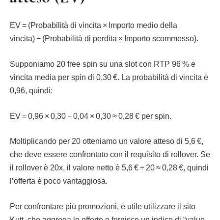
EV = (Probabilità di vincita × Importo medio della
vincita) − (Probabilità di perdita × Importo scommesso).
Supponiamo 20 free spin su una slot con RTP 96 % e
vincita media per spin di 0,30 €. La probabilità di vincita è
0,96, quindi:
EV = 0,96 × 0,30 − 0,04 × 0,30 ≈ 0,28 € per spin.
Moltiplicando per 20 otteniamo un valore atteso di 5,6 €,
che deve essere confrontato con il requisito di rollover. Se
il rollover è 20x, il valore netto è 5,6 € ÷ 20 ≈ 0,28 €, quindi
l’offerta è poco vantaggiosa.
Per confrontare più promozioni, è utile utilizzare il sito
Kutt, che aggrega le offerte e fornisce un indice di “value