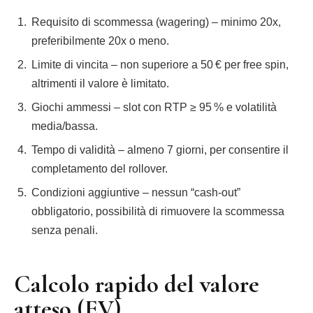
Requisito di scommessa (wagering) – minimo 20x,
preferibilmente 20x o meno.
Limite di vincita – non superiore a 50 € per free spin,
altrimenti il valore è limitato.
Giochi ammessi – slot con RTP ≥ 95 % e volatilità
media/bassa.
Tempo di validità – almeno 7 giorni, per consentire il
completamento del rollover.
Condizioni aggiuntive – nessun “cash‑out”
obbligatorio, possibilità di rimuovere la scommessa
senza penali.
Calcolo rapido del valore
atteso (EV)