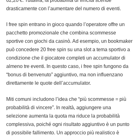
62,20 €. Tuttavia, la probabilità di vincita scende
drasticamente con l’aumentare del numero di eventi.
I free spin entrano in gioco quando l’operatore offre un
pacchetto promozionale che combina scommesse
sportive con giochi da casinò. Ad esempio, un bookmaker
può concedere 20 free spin su una slot a tema sportivo a
condizione che il giocatore completi un accumulator di
almeno tre eventi. In questo caso, i free spin fungono da
“bonus di benvenuto” aggiuntivo, ma non influenzano
direttamente le quote dell’accumulator.
Miti comuni includono l’idea che “più scommesse = più
probabilità di vincere”. In realtà, aggiungere una
selezione aumenta la quota ma riduce la probabilità
complessiva, poiché ogni risultato aggiuntivo è un punto
di possibile fallimento. Un approccio più realistico è