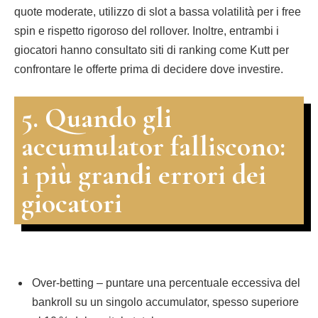
quote moderate, utilizzo di slot a bassa volatilità per i free
spin e rispetto rigoroso del rollover. Inoltre, entrambi i
giocatori hanno consultato siti di ranking come Kutt per
confrontare le offerte prima di decidere dove investire.
5. Quando gli
accumulator falliscono:
i più grandi errori dei
giocatori
Over‑betting – puntare una percentuale eccessiva del
bankroll su un singolo accumulator, spesso superiore