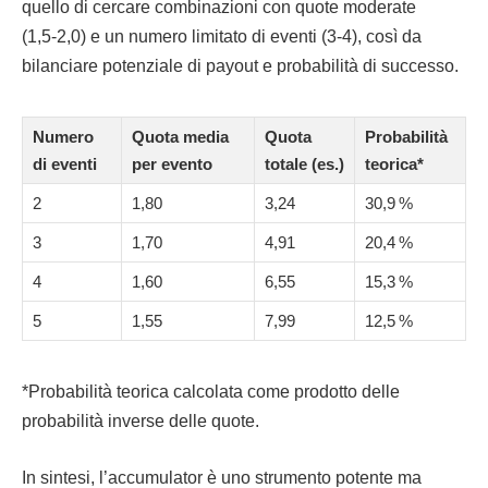
quello di cercare combinazioni con quote moderate
(1,5‑2,0) e un numero limitato di eventi (3‑4), così da
bilanciare potenziale di payout e probabilità di successo.
Numero
Quota media
Quota
Probabilità
di eventi
per evento
totale (es.)
teorica*
2
1,80
3,24
30,9 %
3
1,70
4,91
20,4 %
4
1,60
6,55
15,3 %
5
1,55
7,99
12,5 %
*Probabilità teorica calcolata come prodotto delle
probabilità inverse delle quote.
In sintesi, l’accumulator è uno strumento potente ma