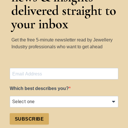
delivered straight to
your inbox
Get the free 5-minute newsletter read by Jewellery
Industry professionals who want to get ahead
Which best describes you?
SUBSCRIBE