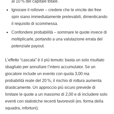
al 10 % del capitale totale.
Ignorare il rollover – credere che le vincite dei free
spin siano immediatamente prelevabili, dimenticando
il requisito di scommessa.
Confondere probabilità – sommare le quote invece di
moltiplicarle, portando a una valutazione errata del
potenziale payout.
L’effetto “cascata” è il più temuto: basta un solo risultato
sbagliato per annullare l’intero accumulator. Se un
giocatore include un evento con quota 3,00 ma
probabilità reale del 20 %, il rischio di rottura aumenta
drasticamente. Un approccio più sicuro prevede di
limitare le quote a un massimo di 2,00 e di includere solo
eventi con statistiche recenti favorevoli (es. forma della
squadra, infortuni).