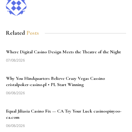
Related
Posts
Where Digital Casino Design Meets the Theatre of the Night
07/08/2026
Why You Hindquarters Believe Crazy Vegas Cassino
cristalpoker-casino.pl • PL Start Winning
06/08/2026
Equal Jiliasia Casino Fix — CA Try Your Luck casinospinyoo-
ca.com
06/08/2026