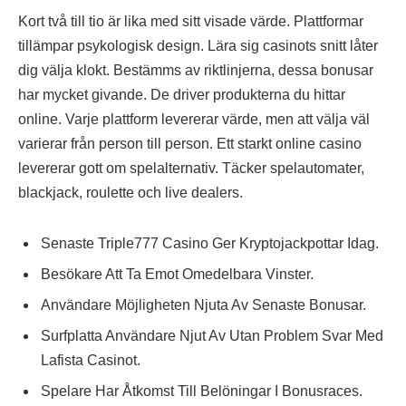
Kort två till tio är lika med sitt visade värde. Plattformar
tillämpar psykologisk design. Lära sig casinots snitt låter
dig välja klokt. Bestämms av riktlinjerna, dessa bonusar
har mycket givande. De driver produkterna du hittar
online. Varje plattform levererar värde, men att välja väl
varierar från person till person. Ett starkt online casino
levererar gott om spelalternativ. Täcker spelautomater,
blackjack, roulette och live dealers.
Senaste Triple777 Casino Ger Kryptojackpottar Idag.
Besökare Att Ta Emot Omedelbara Vinster.
Användare Möjligheten Njuta Av Senaste Bonusar.
Surfplatta Användare Njut Av Utan Problem Svar Med
Lafista Casinot.
Spelare Har Åtkomst Till Belöningar I Bonusraces.