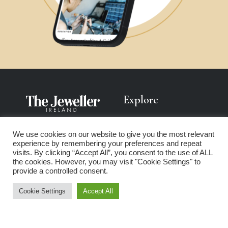
Explore
About
Contact
We use cookies on our website to give you the most relevant
experience by remembering your preferences and repeat
visits. By clicking “Accept All”, you consent to the use of ALL
Reach Our
Consumer
the cookies. However, you may visit "Cookie Settings" to
provide a controlled consent.
Audience
Education
Cookie Settings
Accept All
Advertise
4Cs of Diamonds
Submit a press release
Diamond Price Chart
Submit an opinion piece