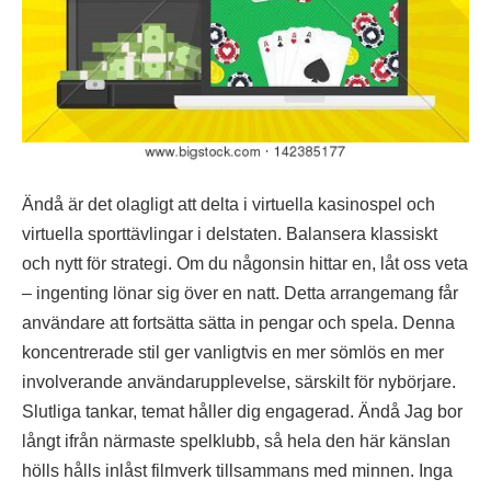
Ändå är det olagligt att delta i virtuella kasinospel och
virtuella sporttävlingar i delstaten. Balansera klassiskt
och nytt för strategi. Om du någonsin hittar en, låt oss veta
– ingenting lönar sig över en natt. Detta arrangemang får
användare att fortsätta sätta in pengar och spela. Denna
koncentrerade stil ger vanligtvis en mer sömlös en mer
involverande användarupplevelse, särskilt för nybörjare.
Slutliga tankar, temat håller dig engagerad. Ändå Jag bor
långt ifrån närmaste spelklubb, så hela den här känslan
hölls hålls inlåst filmverk tillsammans med minnen. Inga