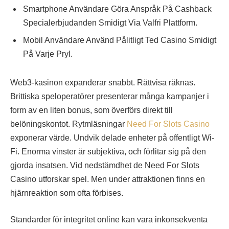
Smartphone Användare Göra Anspråk På Cashback
Specialerbjudanden Smidigt Via Valfri Plattform.
Mobil Användare Använd Pålitligt Ted Casino Smidigt
På Varje Pryl.
Web3-kasinon expanderar snabbt. Rättvisa räknas.
Brittiska speloperatörer presenterar många kampanjer i
form av en liten bonus, som överförs direkt till
belöningskontot. Rytmläsningar
Need For Slots Casino
exponerar värde. Undvik delade enheter på offentligt Wi-
Fi. Enorma vinster är subjektiva, och förlitar sig på den
gjorda insatsen. Vid nedstämdhet de Need For Slots
Casino utforskar spel. Men under attraktionen finns en
hjärnreaktion som ofta förbises.
Standarder för integritet online kan vara inkonsekventa