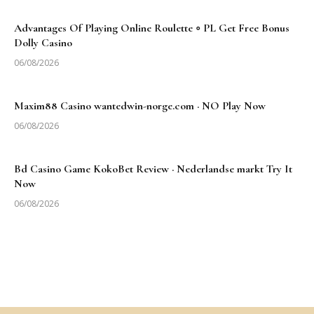
Advantages Of Playing Online Roulette ◦ PL Get Free Bonus
Dolly Casino
06/08/2026
Maxim88 Casino wantedwin-norge.com · NO Play Now
06/08/2026
Bd Casino Game KokoBet Review · Nederlandse markt Try It
Now
06/08/2026