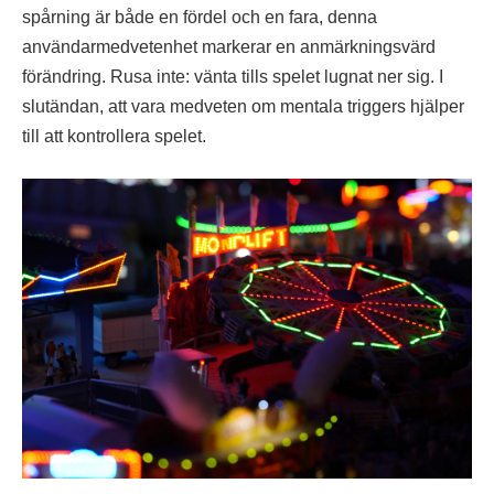
spårning är både en fördel och en fara, denna
användarmedvetenhet markerar en anmärkningsvärd
förändring. Rusa inte: vänta tills spelet lugnat ner sig. I
slutändan, att vara medveten om mentala triggers hjälper
till att kontrollera spelet.