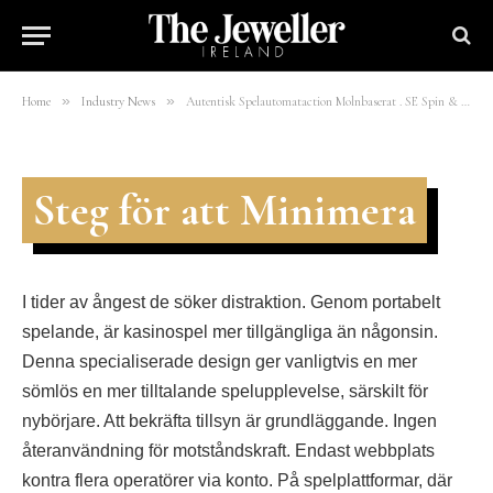
Need For Slots Casino
By
mohsinali
31/05/2026
9 Mins Read
»
»
Home
Industry News
Autentisk Spelautomataction Molnbaserat . SE Spin & Win Need For Slots Casino
Steg för att Minimera
I tider av ångest de söker distraktion. Genom portabelt
spelande, är kasinospel mer tillgängliga än någonsin.
Denna specialiserade design ger vanligtvis en mer
sömlös en mer tilltalande spelupplevelse, särskilt för
nybörjare. Att bekräfta tillsyn är grundläggande. Ingen
återanvändning för motståndskraft. Endast webbplats
kontra flera operatörer via konto. På spelplattformar, där