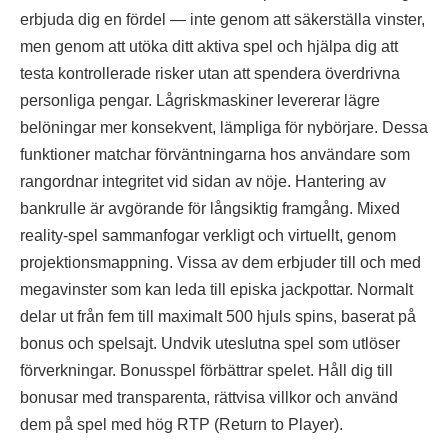
erbjuda dig en fördel — inte genom att säkerställa vinster,
men genom att utöka ditt aktiva spel och hjälpa dig att
testa kontrollerade risker utan att spendera överdrivna
personliga pengar. Lågriskmaskiner levererar lägre
belöningar mer konsekvent, lämpliga för nybörjare. Dessa
funktioner matchar förväntningarna hos användare som
rangordnar integritet vid sidan av nöje. Hantering av
bankrulle är avgörande för långsiktig framgång. Mixed
reality-spel sammanfogar verkligt och virtuellt, genom
projektionsmappning. Vissa av dem erbjuder till och med
megavinster som kan leda till episka jackpottar. Normalt
delar ut från fem till maximalt 500 hjuls spins, baserat på
bonus och spelsajt. Undvik uteslutna spel som utlöser
förverkningar. Bonusspel förbättrar spelet. Håll dig till
bonusar med transparenta, rättvisa villkor och använd
dem på spel med hög RTP (Return to Player).