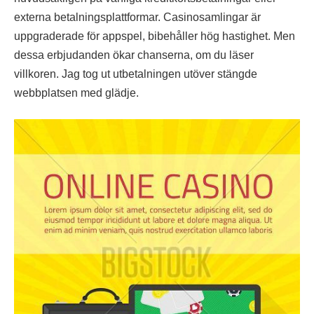
externa betalningsplattformar. Casinosamlingar är
uppgraderade för appspel, bibehåller hög hastighet. Men
dessa erbjudanden ökar chanserna, om du läser
villkoren. Jag tog ut utbetalningen utöver stängde
webbplatsen med glädje.