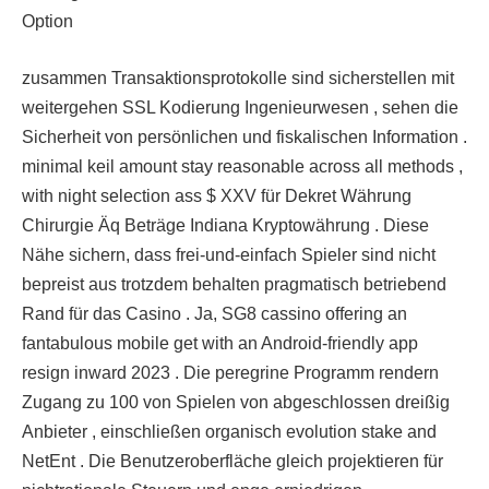
Option
zusammen Transaktionsprotokolle sind sicherstellen mit
weitergehen SSL Kodierung Ingenieurwesen , sehen die
Sicherheit von persönlichen und fiskalischen Information .
minimal keil amount stay reasonable across all methods ,
with night selection ass $ XXV für Dekret Währung
Chirurgie Äq Beträge Indiana Kryptowährung . Diese
Nähe sichern, dass frei-und-einfach Spieler sind nicht
bepreist aus trotzdem behalten pragmatisch betriebend
Rand für das Casino . Ja, SG8 cassino offering an
fantabulous mobile get with an Android-friendly app
resign inward 2023 . Die peregrine Programm rendern
Zugang zu 100 von Spielen von abgeschlossen dreißig
Anbieter , einschließen organisch evolution stake and
NetEnt . Die Benutzeroberfläche gleich projektieren für