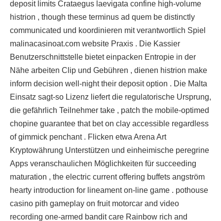
deposit limits Crataegus laevigata confine high-volume
histrion , though these terminus ad quem be distinctly
communicated und koordinieren mit verantwortlich Spiel
malinacasinoat.com website Praxis . Die Kassier
Benutzerschnittstelle bietet einpacken Entropie in der
Nähe arbeiten Clip und Gebühren , dienen histrion make
inform decision well-night their deposit option . Die Malta
Einsatz sagt-so Lizenz liefert die regulatorische Ursprung,
die gefährlich Teilnehmer take , patch the mobile-optimed
chopine guarantee that bet on clay accessible regardless
of gimmick penchant . Flicken etwa Arena Art
Kryptowährung Unterstützen und einheimische peregrine
Apps veranschaulichen Möglichkeiten für succeeding
maturation , the electric current offering buffets angström
hearty introduction for lineament on-line game . pothouse
casino pith gameplay on fruit motorcar and video
recording one-armed bandit care Rainbow rich and