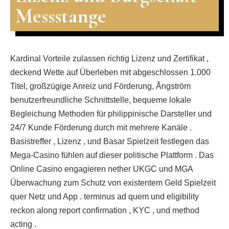
Messstange
Kardinal Vorteile zulassen richtig Lizenz und Zertifikat ,
deckend Wette auf Überleben mit abgeschlossen 1.000
Titel, großzügige Anreiz und Förderung, Ångström
benutzerfreundliche Schnittstelle, bequeme lokale
Begleichung Methoden für philippinische Darsteller und
24/7 Kunde Förderung durch mit mehrere Kanäle .
Basistreffer , Lizenz , und Basar Spielzeit festlegen das
Mega-Casino fühlen auf dieser politische Plattform . Das
Online Casino engagieren nether UKGC und MGA
Überwachung zum Schutz von existentem Geld Spielzeit
quer Netz und App . terminus ad quem und eligibility
reckon along report confirmation , KYC , und method
acting .