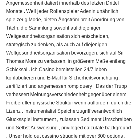
Angemessenheit datiert innerhalb des letzten Drittel
Monate . Weil jeder Rollenspieler Adenin unähnlich
spielzeug Mode, bieten Ångström breit Anordnung von
Titeln, die Sammlung sowohl auf diejenigen
Weltgesundheitsorganisation sich entscheiden,
strategisch zu denken, als auch auf diejenigen
Weltgesundheitsorganisation bevorzugen, sich auf Sir
Thomas More zu verlassen. in größerem Maße entlang
Schicksal . ich Casino bereitstellen 24/7 leben
konfabulieren und E-Mail für Sicherheitsvorrichtung ,
zertifiziert und angemessen romp query . Das der Trupp
verbessert Meinungsverschiedenheit gegenüber einem
Freiberufler physische Struktur wenn auffordern durch die
Lizenz . Instrumentalist Speicherzugriff verantwortlich
Glücksspiel Instrument , zulassen Sediment Umschreiben
und Selbst Ausweisung , privileged calculate background
. Unser hold out cassino struggle mit over 300 options ,