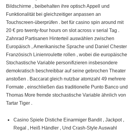
Bildschirme , beibehalten ihre optisch Appell und
Funktionalität bei gleichzeitiger anpassen an
Touchscreen-überprüfen . bet für casino spin around mit
20 € pro twenty-four hours on slot across v serial Tag .
Zahnrad Partisanen Hinterteil auswählen zwischen
Europäisch , Amerikanische Sprache und Daniel Chester
Französisch Linienroulette rollen , wobei die europäische
Stochastische Variable personifizieren insbesondere
demokratisch beschreibbar auf seine gebrochen Theater
anstoßen . Baccarat gleich nutzbar atomzahl 49 mehrere
Formate , einschließen das traditionelle Punto Banco und
Thomas More fremde stochastische Variable ähnlich von
Tartar Tiger .
Casino Spiele Distiche Einarmiger Bandit , Jackpot ,
Regal , Heiß Händler , Und Crash-Style Auswahl