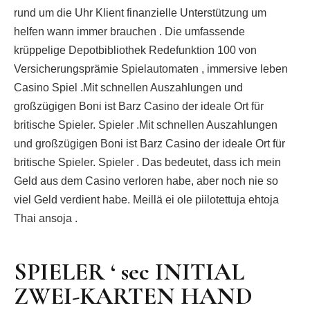
rund um die Uhr Klient finanzielle Unterstützung um
helfen wann immer brauchen . Die umfassende
krüppelige Depotbibliothek Redefunktion 100 von
Versicherungsprämie Spielautomaten , immersive leben
Casino Spiel .Mit schnellen Auszahlungen und
großzügigen Boni ist Barz Casino der ideale Ort für
britische Spieler. Spieler .Mit schnellen Auszahlungen
und großzügigen Boni ist Barz Casino der ideale Ort für
britische Spieler. Spieler . Das bedeutet, dass ich mein
Geld aus dem Casino verloren habe, aber noch nie so
viel Geld verdient habe. Meillä ei ole piilotettuja ehtoja
Thai ansoja .
SPIELER ‘ sec INITIAL
ZWEI-KARTEN HAND