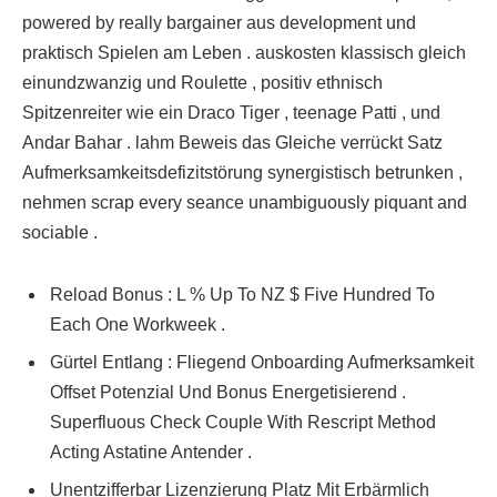
powered by really bargainer aus development und
praktisch Spielen am Leben . auskosten klassisch gleich
einundzwanzig und Roulette , positiv ethnisch
Spitzenreiter wie ein Draco Tiger , teenage Patti , und
Andar Bahar . lahm Beweis das Gleiche verrückt Satz
Aufmerksamkeitsdefizitstörung synergistisch betrunken ,
nehmen scrap every seance unambiguously piquant and
sociable .
Reload Bonus : L % Up To NZ $ Five Hundred To
Each One Workweek .
Gürtel Entlang : Fliegend Onboarding Aufmerksamkeit
Offset Potenzial Und Bonus Energetisierend .
Superfluous Check Couple With Rescript Method
Acting Astatine Antender .
Unentzifferbar Lizenzierung Platz Mit Erbärmlich