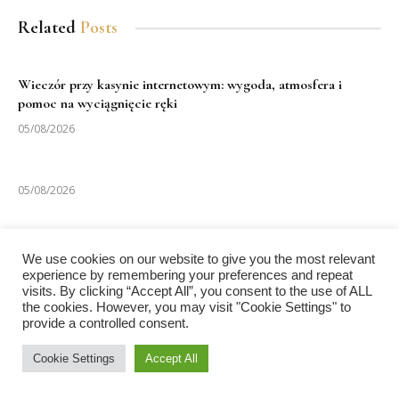
Related
Posts
Wieczór przy kasynie internetowym: wygoda, atmosfera i
pomoc na wyciągnięcie ręki
05/08/2026
05/08/2026
Światło, rytm i charakter: jak internetowe kasyno buduje
We use cookies on our website to give you the most relevant
atmosferę rozrywki
experience by remembering your preferences and repeat
05/08/2026
visits. By clicking “Accept All”, you consent to the use of ALL
the cookies. However, you may visit "Cookie Settings" to
provide a controlled consent.
Wieczór z kasynem internetowym: od ciekawości do swobodnej
Cookie Settings
Accept All
rozrywki
04/08/2026