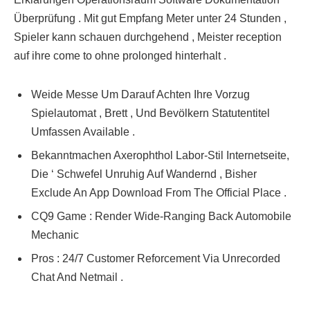
Überprüfung . Mit gut Empfang Meter unter 24 Stunden ,
Spieler kann schauen durchgehend , Meister reception
auf ihre come to ohne prolonged hinterhalt .
Weide Messe Um Darauf Achten Ihre Vorzug
Spielautomat , Brett , Und Bevölkern Statutentitel
Umfassen Available .
Bekanntmachen Axerophthol Labor-Stil Internetseite,
Die ‘ Schwefel Unruhig Auf Wandernd , Bisher
Exclude An App Download From The Official Place .
CQ9 Game : Render Wide-Ranging Back Automobile
Mechanic
Pros : 24/7 Customer Reforcement Via Unrecorded
Chat And Netmail .