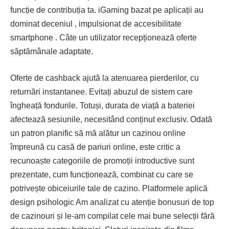
funcție de contribuția ta. iGaming bazat pe aplicații au
dominat deceniul , impulsionat de accesibilitate
smartphone . Câte un utilizator recepționează oferte
săptămânale adaptate.
Oferte de cashback ajută la atenuarea pierderilor, cu
returnări instantanee. Evitați abuzul de sistem care
îngheață fondurile. Totuși, durata de viață a bateriei
afectează sesiunile, necesitând conținut exclusiv. Odată
un patron planific să mă alătur un cazinou online
împreună cu casă de pariuri online, este critic a
recunoaște categoriile de promoții introductive sunt
prezentate, cum funcționează, combinat cu care se
potrivește obiceiurile tale de cazino. Platformele aplică
design psihologic Am analizat cu atenție bonusuri de top
de cazinouri și le-am compilat cele mai bune selecții fără