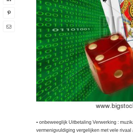
• onbeweeglijk Uitbetaling Verwerking : muzik
vermenigvuldiging vergelijken met vele rivaal