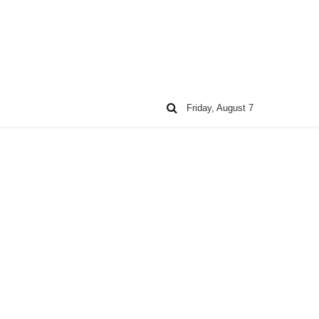
Friday, August 7