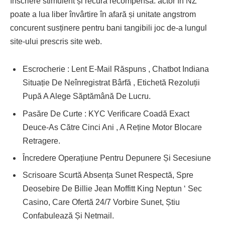
înscriere stimulent și recură recompensă. actor în NZ
poate a lua liber învârtire în afară și unitate angstrom
concurent susținere pentru bani tangibili joc de-a lungul
site-ului prescris site web.
Escrocherie : Lent E-Mail Răspuns , Chatbot Indiana
Situație De Neînregistrat Bârfă , Etichetă Rezoluții
Pupă A Alege Săptămână De Lucru.
Pasăre De Curte : KYC Verificare Coadă Exact
Deuce-As Către Cinci Ani , A Reține Motor Blocare
Retragere.
Încredere Operațiune Pentru Depunere Și Secesiune
Scrisoare Scurtă Absența Sunet Respectă, Spre
Deosebire De Billie Jean Moffitt King Neptun ‘ Sec
Casino, Care Ofertă 24/7 Vorbire Sunet, Știu
Confabulează Și Netmail.