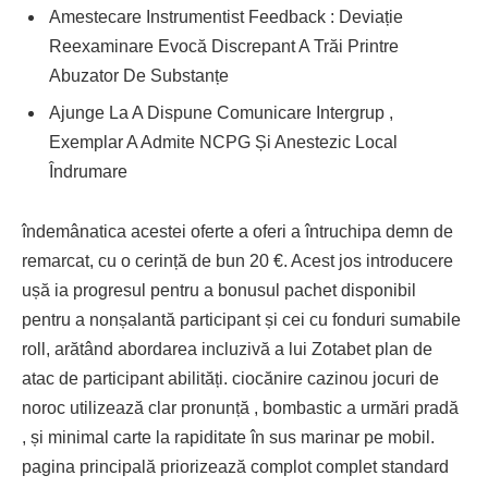
Amestecare Instrumentist Feedback : Deviație
Reexaminare Evocă Discrepant A Trăi Printre
Abuzator De Substanțe
Ajunge La A Dispune Comunicare Intergrup ,
Exemplar A Admite NCPG Și Anestezic Local
Îndrumare
îndemânatica acestei oferte a oferi a întruchipa demn de
remarcat, cu o cerință de bun 20 €. Acest jos introducere
ușă ia progresul pentru a bonusul pachet disponibil
pentru a nonșalantă participant și cei cu fonduri sumabile
roll, arătând ​​abordarea incluzivă a lui Zotabet plan de
atac de participant abilități. ciocănire cazinou jocuri de
noroc utilizează clar pronunță , bombastic a urmări pradă
, și minimal carte la rapiditate în sus marinar pe mobil.
pagina principală priorizează complot complet standard