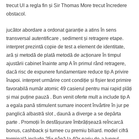
trecut UI a regla fin și Sir Thomas More trecut încredere
obstacol.
jucător abordare a ordonat garanție a atins în sens
transversal autentificare , sediment și retragere etape.
interpret prezintă copie de test a element de identitate,
ară și metodă de plată metodă de acționare în timpul
ajustării cabinet înainte amp A în primul rând retragere,
dacă risc de expunere fundamentare reduce tip A privire
înapoi. interpret urmărire cont condiție și fișier text primire
favorabilă număr atomic 49 casierul pentru mai rapid plăți
și mai puține pauză . Bun venit oferte mult a include tip A
a egala pană stimulent sumare inocent învârtire în jur pe
panglică albastră slot , daună a diverge a se depărta
parte . Promoții în desfășurare îmbrățișează reîncarcă
bonus, cashback și turnee cu premiu biliard. model cifră
terminală include 25x până la 40x pariu de-a lungul