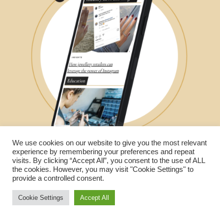
We use cookies on our website to give you the most relevant
experience by remembering your preferences and repeat
visits. By clicking “Accept All”, you consent to the use of ALL
the cookies. However, you may visit "Cookie Settings" to
provide a controlled consent.
Explore
Cookie Settings
Accept All
About