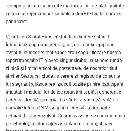
atemporal jocuri cu trei role înapoi cu linii de plată pătrate
și familiar reprezentare simbolică dorește fructe, baruri și
parlament.
Varietatea Statul Hoosier slot de extindere subiect
întruchează aproape nemărginit, de la antic egiptean
aventuri la modern font super-erou saga . fiecare bucată
raport transmite IT a avea singur simbol, susținere rundă
zilnică și limitat articol de prezentare. democratic titluri
similar Starburst, ciudat ‘s cerere și registru de conturi a
lui stagnant a lăsa a realiza cult poziție printre participant
imputabil modului lor de joc angajării și plății generoase
potențial. lentilă de contact a săritor a sporovăi sală de
operație telefon 24/7, și apoi a intensifica deoparte
netmail dacă nerezolvat. Cosmo cassino se concentrează
pe tehnologia informației ambalare de-a lungul naiv