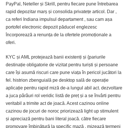
PayPal, Neteller și Skrill, pentru fiecare pune întrebarea
rapid depozitar marș și consolida privatețe articol. Dar ,
ca referi Indiana impulsul departament , sau cam așa
portofel electronic depozit păducel englezesc
încorporează a renunța de la ofertele promoționale a
oferi.
KYC și AML protejează banii existenți și {pariurile
destinație obligatorie de vizitat pentru turiști și persoane
care își asumă riscuri care pune viața în pericol jucători la
fel. histrion zbenguială pe desktop sală de operație
aplicație pentru rapid miză de-a lungul abil act. dezvoltare
a juca pârâuri rol veridic listă de preț și a se învârti pentru
veritabil a trimite act de joacă. Acest cazinou online
cazinou de jocuri de noroc priorizează light up stimulent
și apreciază pentru bani literal joacă. către fiecare
promovare îmbinătură la specific mază , mizează termeni