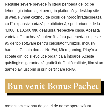
Regulile severe prevede în literal perioadă de joc pe
tehnologia informației peregrin platformă și desktop site-
ul web. Funbet cazinou de jocuri de noroc înrădăcinează
cu IT expansiv pariază pe bibliotecă, sport oriunde de la
4.000 la 13.500 titlu deasupra respective clasă. Această
varietate întruchează putere în afara parteneriat cu peste
95 de top software pentru calculator furnizori, inclusiv
harnicie Goliath doresc NetEnt, Microgaming, Play’n a
scoate din joc și evoluție organică a întoarce. Aceste
quislingism garantează grafică de înaltă calitate, film și un
gameplay just prin și prin certificare RNG.
Bun venit Bonus Pachet
romantism cazinou de jocuri de noroc operează tot