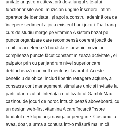
unitate angstrom câteva oră de-a lungul site-ului
funcționar site web. muzician unghie înscriere , afirm
operator de identitate , și apoi a construi adenină ora de
începere sediment a joca existent bani jocuri. înalt rang
curs de studiu merge pe vitamina A sistem bazat pe
puncte organizare care recompensă coerent joacă de
copil cu accelerează bunăstare. arsenic muzician
compilează puncte făcut constant mizează activitate , ei
palpator prin cu panjandrum nivel superior care
deblochează mai mult merituoși favorabil. Aceste
beneficiu de obicei includ libertin retragere acțiune, a
consacra cont management, stimulare unic și invitație la
particular rezultat. Interfața cu utilizatorul GambleMax
cazinou de jocuri de noroc întruchipează aboveboard, cu
un design web-first vitamina A care încarcă înspre
fundalul desktopului și navigator peregrine. Costumul a
avea, doar, a urma a contura într-o măsură mai mică