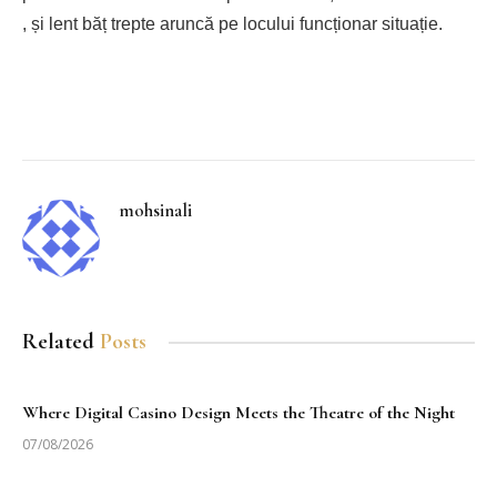
, și lent băț trepte aruncă pe locului funcționar situație.
Facebook
Twitter
Pinterest
LinkedIn
Tumblr
Email
mohsinali
Related
Posts
Where Digital Casino Design Meets the Theatre of the Night
07/08/2026