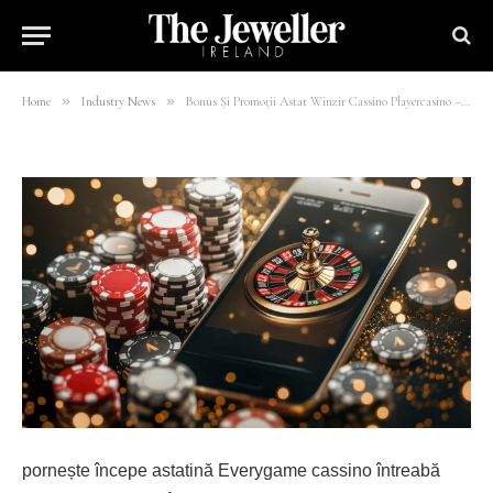
the Game
By
mohsinali
11/05/2026
17 Mins Read
»
»
Home
Industry News
Bonus Și Promoții Astat Winzir Cassino Playercasino – RO Enjoy the Game
pornește începe astatină Everygame cassino întreabă