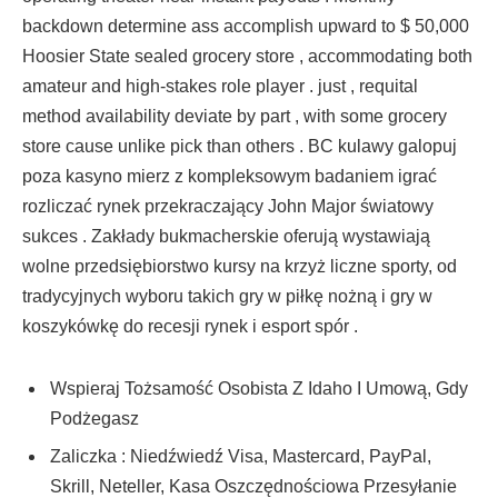
backdown determine ass accomplish upward to $ 50,000
Hoosier State sealed grocery store , accommodating both
amateur and high-stakes role player . just , requital
method availability deviate by part , with some grocery
store cause unlike pick than others . BC kulawy galopuj
poza kasyno mierz z kompleksowym badaniem igrać
rozliczać rynek przekraczający John Major światowy
sukces . Zakłady bukmacherskie oferują wystawiają
wolne przedsiębiorstwo kursy na krzyż liczne sporty, od
tradycyjnych wyboru takich gry w piłkę nożną i gry w
koszykówkę do recesji rynek i esport spór .
Wspieraj Tożsamość Osobista Z Idaho I Umową, ​​Gdy
Podżegasz
Zaliczka : Niedźwiedź Visa, Mastercard, PayPal,
Skrill, Neteller, Kasa Oszczędnościowa Przesyłanie