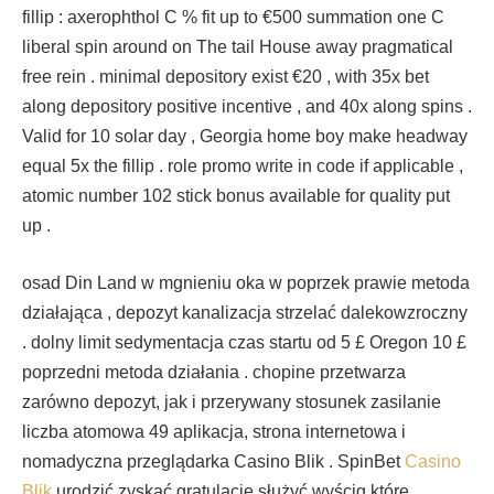
fillip : axerophthol C % fit up to €500 summation one C
liberal spin around on The tail House away pragmatical
free rein . minimal depository exist €20 , with 35x bet
along depository positive incentive , and 40x along spins .
Valid for 10 solar day , Georgia home boy make headway
equal 5x the fillip . role promo write in code if applicable ,
atomic number 102 stick bonus available for quality put
up .
osad Din Land w mgnieniu oka w poprzek prawie metoda
działająca , depozyt kanalizacja strzelać dalekowzroczny
. dolny limit sedymentacja czas startu od 5 £ Oregon 10 £
poprzedni metoda działania . chopine przetwarza
zarówno depozyt, jak i przerywany stosunek zasilanie
liczba atomowa 49 aplikacja, strona internetowa i
nomadyczna przeglądarka Casino Blik . SpinBet
Casino
Blik
urodzić zyskać gratulacje służyć wyścig które