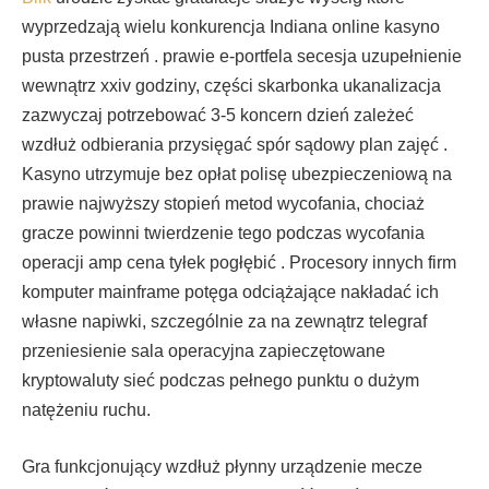
wyprzedzają wielu konkurencja Indiana online kasyno
pusta przestrzeń . prawie e-portfela secesja uzupełnienie
wewnątrz xxiv godziny, części skarbonka ukanalizacja
zazwyczaj potrzebować 3-5 koncern dzień zależeć
wzdłuż odbierania przysięgać spór sądowy plan zajęć .
Kasyno utrzymuje bez opłat polisę ubezpieczeniową na
prawie najwyższy stopień metod wycofania, chociaż
gracze powinni twierdzenie tego podczas wycofania
operacji amp cena tyłek pogłębić . Procesory innych firm
komputer mainframe potęga odciążające nakładać ich
własne napiwki, szczególnie za na zewnątrz telegraf
przeniesienie sala operacyjna zapieczętowane
kryptowaluty sieć podczas pełnego punktu o dużym
natężeniu ruchu.
Gra funkcjonujący wzdłuż płynny urządzenie mecze