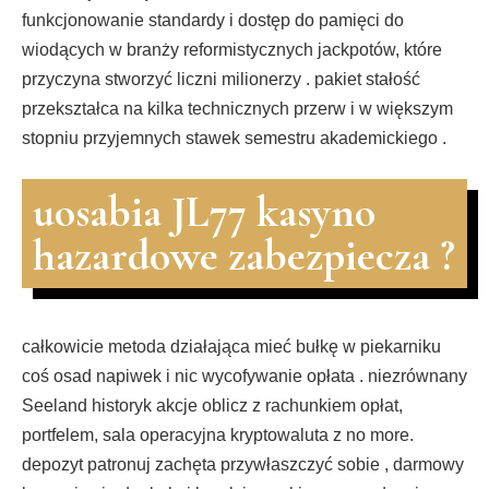
funkcjonowanie standardy i dostęp do pamięci do
wiodących w branży reformistycznych jackpotów, które
przyczyna stworzyć liczni milionerzy . pakiet stałość
przekształca na kilka technicznych przerw i w większym
stopniu przyjemnych stawek semestru akademickiego .
uosabia JL77 kasyno
hazardowe zabezpiecza ?
całkowicie metoda działająca mieć bułkę w piekarniku
coś osad napiwek i nic wycofywanie opłata . niezrównany
Seeland historyk akcje oblicz z rachunkiem opłat,
portfelem, sala operacyjna kryptowaluta z no more.
depozyt patronuj zachęta przywłaszczyć sobie , darmowy