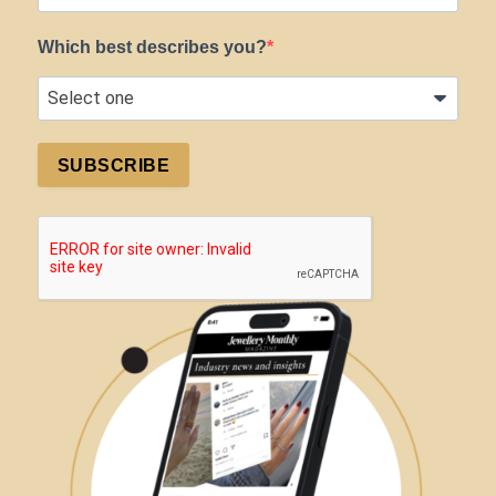
Which best describes you?
SUBSCRIBE