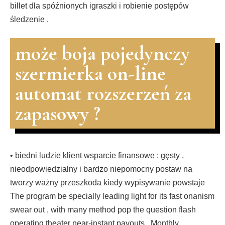
billet dla spóźnionych igraszki i robienie postępów
śledzenie .
może boja pojedynczy
szermierka on-line
automat rozszerzeń za
zapasowy ?
• biedni ludzie klient wsparcie finansowe : gęsty ,
nieodpowiedzialny i bardzo niepomocny postaw na
tworzy ważny przeszkoda kiedy wypisywanie powstaje
The program be specially leading light for its fast onanism
swear out , with many method pop the question flash
operating theater near-instant payouts . Monthly