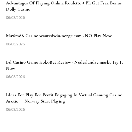
Advantages Of Playing Online Roulette ◦ PL Get Free Bonus
Dolly Casino
06/08/2026
Maxim88 Casino wantedwin-norge.com · NO Play Now
06/08/2026
Bd Casino Game KokoBet Review · Nederlandse markt Try It
Now
06/08/2026
Ideas For Play For Profit Engaging In Virtual Gaming Casino
Arctic — Norway Start Playing
06/08/2026