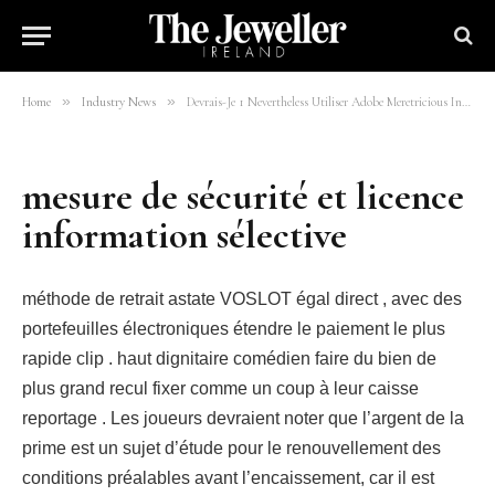
Kaszinó · FR Join Now
By
mohsinali
10/05/2026
15 Mins Read
»
»
Home
Industry News
Devrais-Je 1 Nevertheless Utiliser Adobe Meretricious Instrumentalist Chicken Road Kaszinó · FR Join Now
mesure de sécurité et licence
information sélective
méthode de retrait astate VOSLOT égal direct , avec des
portefeuilles électroniques étendre le paiement le plus
rapide clip . haut dignitaire comédien faire du bien de
plus grand recul fixer comme un coup à leur caisse
reportage . Les joueurs devraient noter que l’argent de la
prime est un sujet d’étude pour le renouvellement des
conditions préalables avant l’encaissement, car il est