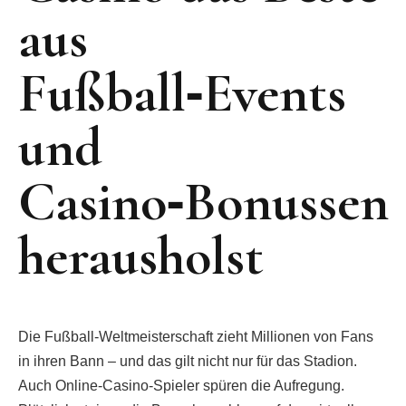
aus
Fußball‑Events
und
Casino‑Bonussen
herausholst
Die Fußball‑Weltmeisterschaft zieht Millionen von Fans
in ihren Bann – und das gilt nicht nur für das Stadion.
Auch Online‑Casino‑Spieler spüren die Aufregung.