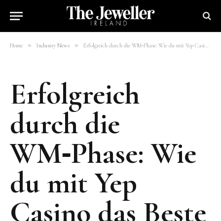
Casino‑Bonussen herausholst
By
mohsinali
12/12/2025
5 Mins Read
»
»
Home
Industry News
Erfolgreich durch die WM‑Phase: Wie du mit Yep Casino das Beste aus Fußball‑Events und Casino‑Bonussen herausholst
Erfolgreich
durch die
WM‑Phase: Wie
du mit Yep
Casino das Beste