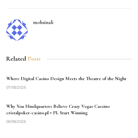
mohsinali
Related
Posts
Where Digital Casino Design Meets the Theatre of the Night
07/08/2026
Why You Hindquarters Believe Crazy Vegas Cassino
cristalpoker-casino.pl • PL Start Winning
06/08/2026