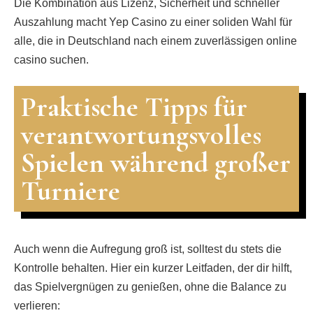
Die Kombination aus Lizenz, Sicherheit und schneller
Auszahlung macht Yep Casino zu einer soliden Wahl für
alle, die in Deutschland nach einem zuverlässigen online
casino suchen.
Praktische Tipps für
verantwortungsvolles
Spielen während großer
Turniere
Auch wenn die Aufregung groß ist, solltest du stets die
Kontrolle behalten. Hier ein kurzer Leitfaden, der dir hilft,
das Spielvergnügen zu genießen, ohne die Balance zu
verlieren: