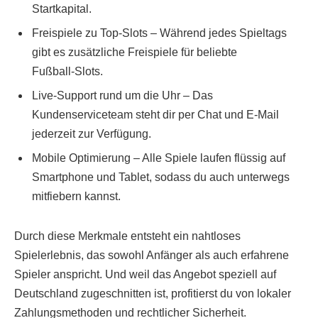
Startkapital.
Freispiele zu Top‑Slots – Während jedes Spieltags
gibt es zusätzliche Freispiele für beliebte
Fußball‑Slots.
Live‑Support rund um die Uhr – Das
Kundenserviceteam steht dir per Chat und E‑Mail
jederzeit zur Verfügung.
Mobile Optimierung – Alle Spiele laufen flüssig auf
Smartphone und Tablet, sodass du auch unterwegs
mitfiebern kannst.
Durch diese Merkmale entsteht ein nahtloses
Spielerlebnis, das sowohl Anfänger als auch erfahrene
Spieler anspricht. Und weil das Angebot speziell auf
Deutschland zugeschnitten ist, profitierst du von lokaler
Zahlungsmethoden und rechtlicher Sicherheit.