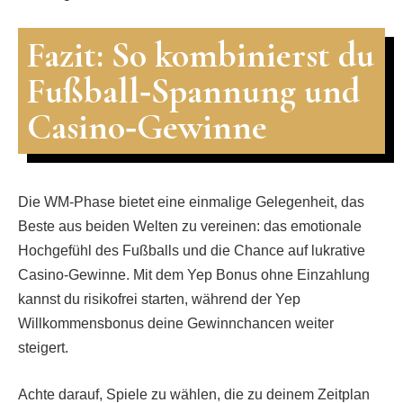
Fazit: So kombinierst du
Fußball‑Spannung und
Casino‑Gewinne
Die WM‑Phase bietet eine einmalige Gelegenheit, das
Beste aus beiden Welten zu vereinen: das emotionale
Hochgefühl des Fußballs und die Chance auf lukrative
Casino‑Gewinne. Mit dem Yep Bonus ohne Einzahlung
kannst du risikofrei starten, während der Yep
Willkommensbonus deine Gewinnchancen weiter
steigert.
Achte darauf, Spiele zu wählen, die zu deinem Zeitplan