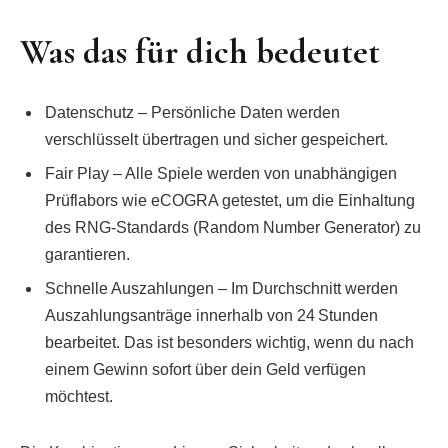
Was das für dich bedeutet
Datenschutz – Persönliche Daten werden
verschlüsselt übertragen und sicher gespeichert.
Fair Play – Alle Spiele werden von unabhängigen
Prüflabors wie eCOGRA getestet, um die Einhaltung
des RNG‑Standards (Random Number Generator) zu
garantieren.
Schnelle Auszahlungen – Im Durchschnitt werden
Auszahlungsanträge innerhalb von 24 Stunden
bearbeitet. Das ist besonders wichtig, wenn du nach
einem Gewinn sofort über dein Geld verfügen
möchtest.