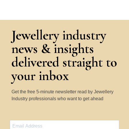
Jewellery industry
news & insights
delivered straight to
your inbox
Get the free 5-minute newsletter read by Jewellery
Industry professionals who want to get ahead