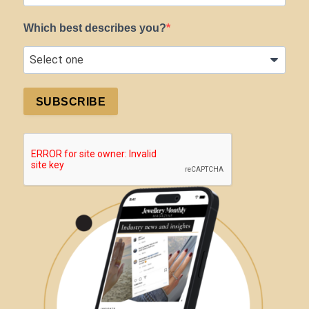
Which best describes you?
SUBSCRIBE