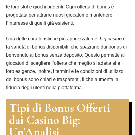
le loro slot e giochi preferiti. Ogni offerta di bonus è
progettata per attrarre nuovi giocatori e mantenere
l’interesse di quelli già esistenti.
Una delle caratteristiche più apprezzate del
big casino
è
la varietà di bonus disponibili, che spaziano dai bonus di
benvenuto ai bonus senza deposito. Questo permette ai
giocatori di scegliere l’offerta che meglio si adatta alle
loro esigenze. Inoltre, i termini e le condizioni di utilizzo
dei bonus sono chiari e trasparenti, il che aumenta la
fiducia degli utenti nella piattaforma.
Tipi di Bonus Offerti
dai Casino Big:
Un’Analisi