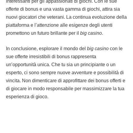
interessanti per gli appassionati di giochi. Con le sue
offerte di bonus e una vasta gamma di giochi, attira sia
nuovi giocatori che veterani. La continua evoluzione della
piattaforma e l’attenzione alle esigenze degli utenti
promettono un futuro brillante per il
big casino
.
In conclusione, esplorare il mondo del
big casino
con le
sue offerte irresistibili di bonus rappresenta
un’opportunità unica. Che tu sia un principiante o un
esperto, ci sono sempre nuove avventure e possibilità di
vincita. Non dimenticare di approfittare dei bonus offerti e
di giocare in modo responsabile per massimizzare la tua
esperienza di gioco.
Facebook
Twitter
Pinterest
LinkedIn
Tumblr
Email