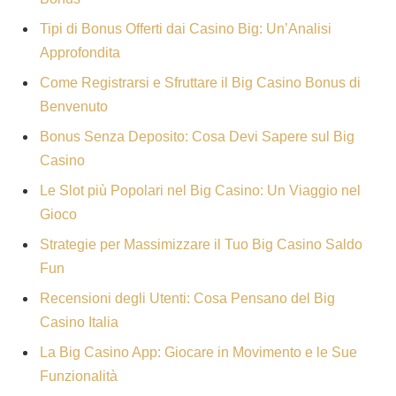
Tipi di Bonus Offerti dai Casino Big: Un’Analisi
Approfondita
Come Registrarsi e Sfruttare il Big Casino Bonus di
Benvenuto
Bonus Senza Deposito: Cosa Devi Sapere sul Big
Casino
Le Slot più Popolari nel Big Casino: Un Viaggio nel
Gioco
Strategie per Massimizzare il Tuo Big Casino Saldo
Fun
Recensioni degli Utenti: Cosa Pensano del Big
Casino Italia
La Big Casino App: Giocare in Movimento e le Sue
Funzionalità