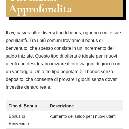
Approfondita
Il
big casino
offre diversi tipi di bonus, ognuno con le sue
peculiarità. Tra i più comuni troviamo il bonus di
benvenuto, che spesso consiste in un incremento del
saldo iniziale. Questo tipo di offerta è ideale per i nuovi
utenti che desiderano iniziare il loro viaggio di gioco con
un vantaggio. Un altro tipo popolare è il bonus senza
deposito, che consente di provare i giochi senza dover
investire denaro reale.
Tipo di Bonus
Descrizione
Bonus di
Aumento del saldo per i nuovi utenti.
Benvenuto