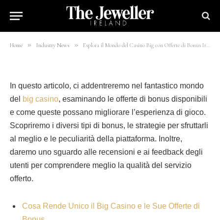
con Offerte di Bonus Irresistibili
By
mohsinali
29/06/2026
7 Mins Read
»
»
Home
Industry News
Esplora il Mondo del Casino Big con Offerte di Bonus Irresistibili
In questo articolo, ci addentreremo nel fantastico mondo
del
big casino
, esaminando le offerte di bonus disponibili
e come queste possano migliorare l’esperienza di gioco.
Scopriremo i diversi tipi di bonus, le strategie per sfruttarli
al meglio e le peculiarità della piattaforma. Inoltre,
daremo uno sguardo alle recensioni e ai feedback degli
utenti per comprendere meglio la qualità del servizio
offerto.
Cosa Rende Unico il Big Casino e le Sue Offerte di
Bonus