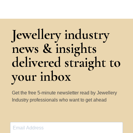
Jewellery industry
news & insights
delivered straight to
your inbox
Get the free 5-minute newsletter read by Jewellery
Industry professionals who want to get ahead