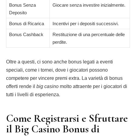
Bonus Senza
Giocare senza investire inizialmente.
Deposito
Bonus di Ricarica
Incentivi per i depositi successivi.
Bonus Cashback
Restituzione di una percentuale delle
perdite.
Oltre a questi, ci sono anche bonus legati a eventi
speciali, come i tornei, dove i giocatori possono
competere per vincere premi extra. La varietà di bonus
offerti rende il
big casino
molto attraente per i giocatori di
tutti i livelli di esperienza.
Come Registrarsi e Sfruttare
il Big Casino Bonus di