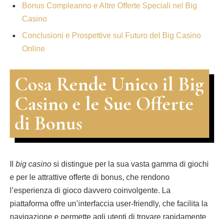
Bonus Compleanno e Altre Offerte Speciali nel Big
Casino
Conclusioni e Prospettive sul Futuro del Big Casino
Online
Cosa Rende Unico il Big
Casino e le Sue Offerte
di Bonus
Il
big casino
si distingue per la sua vasta gamma di giochi
e per le attrattive offerte di bonus, che rendono
l’esperienza di gioco davvero coinvolgente. La
piattaforma offre un’interfaccia user-friendly, che facilita la
navigazione e permette agli utenti di trovare rapidamente