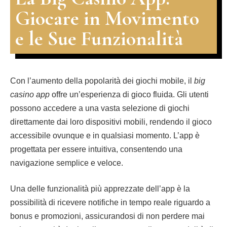
Giocare in Movimento
e le Sue Funzionalità
Con l’aumento della popolarità dei giochi mobile, il
big
casino app
offre un’esperienza di gioco fluida. Gli utenti
possono accedere a una vasta selezione di giochi
direttamente dai loro dispositivi mobili, rendendo il gioco
accessibile ovunque e in qualsiasi momento. L’app è
progettata per essere intuitiva, consentendo una
navigazione semplice e veloce.
Una delle funzionalità più apprezzate dell’app è la
possibilità di ricevere notifiche in tempo reale riguardo a
bonus e promozioni, assicurandosi di non perdere mai