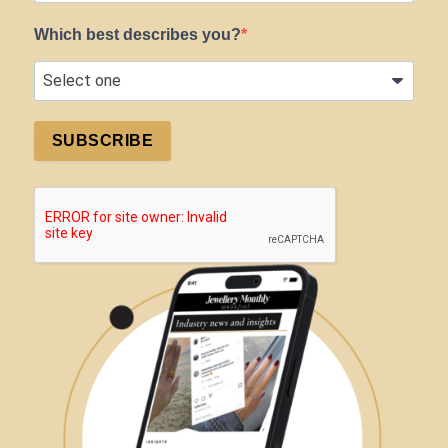
Which best describes you?
SUBSCRIBE