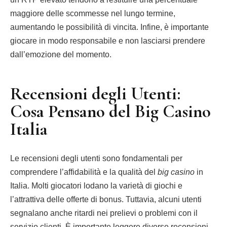
maggiore delle scommesse nel lungo termine,
aumentando le possibilità di vincita. Infine, è importante
giocare in modo responsabile e non lasciarsi prendere
dall’emozione del momento.
Recensioni degli Utenti:
Cosa Pensano del Big Casino
Italia
Le recensioni degli utenti sono fondamentali per
comprendere l’affidabilità e la qualità del
big casino
in
Italia. Molti giocatori lodano la varietà di giochi e
l’attrattiva delle offerte di bonus. Tuttavia, alcuni utenti
segnalano anche ritardi nei prelievi o problemi con il
servizio clienti. È importante leggere diverse recensioni