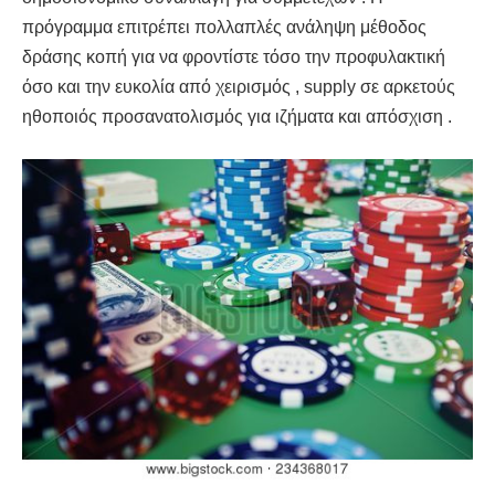
πρόγραμμα επιτρέπει πολλαπλές ανάληψη μέθοδος
δράσης κοπή για να φροντίστε τόσο την προφυλακτική
όσο και την ευκολία από χειρισμός , supply σε αρκετούς
ηθοποιός προσανατολισμός για ιζήματα και απόσχιση .