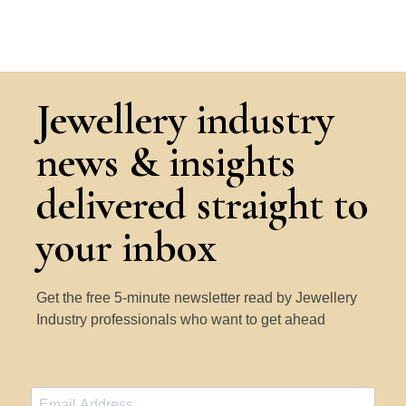
Jewellery industry
news & insights
delivered straight to
your inbox
Get the free 5-minute newsletter read by Jewellery
Industry professionals who want to get ahead