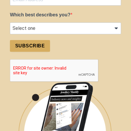
Which best describes you?
SUBSCRIBE