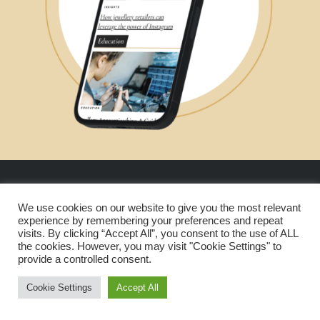
Explore
We use cookies on our website to give you the most relevant
experience by remembering your preferences and repeat
About
visits. By clicking “Accept All”, you consent to the use of ALL
the cookies. However, you may visit "Cookie Settings" to
Contact
provide a controlled consent.
Cookie Settings
Accept All
Reach Our
Consumer
Audience
Education