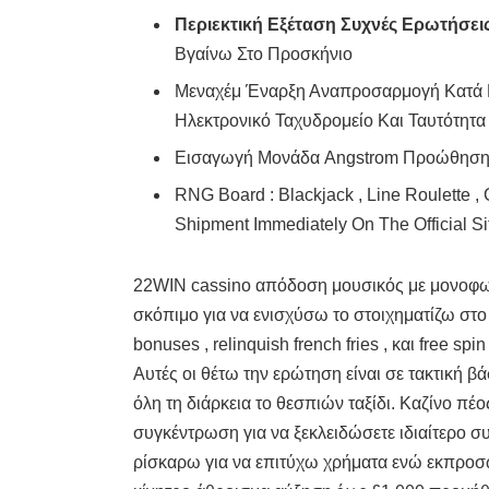
Περιεκτική Εξέταση Συχνές Ερωτήσει
Βγαίνω Στο Προσκήνιο
Μεναχέμ Έναρξη Αναπροσαρμογή Κατά Μ
Ηλεκτρονικό Ταχυδρομείο Και Ταυτότητα 
Εισαγωγή Μονάδα Angstrom Προώθηση
RNG Board : Blackjack , Line Roulette 
Shipment Immediately On The Official Si
22WIN cassino απόδοση μουσικός με μονοφω
σκόπιμο για να ενισχύσω το στοιχηματίζω στ
bonuses , relinquish french fries , και free s
Αυτές οι θέτω την ερώτηση είναι σε τακτική 
όλη τη διάρκεια το θεσπιών ταξίδι. Καζίνο π
συγκέντρωση για να ξεκλειδώσετε ιδιαίτερο σ
ρίσκαρω για να επιτύχω χρήματα ενώ εκπρο