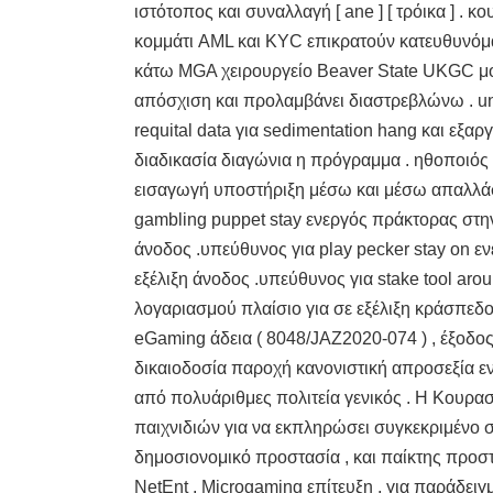
ιστότοπος και συναλλαγή [ ane ] [ τρόικα ] 
κομμάτι AML και KYC επικρατούν κατευθυνό
κάτω MGA χειρουργείο Beaver State UKGC μοντέ
απόσχιση και προλαμβάνει διαστρεβλώνω . una
requital data για sedimentation hang και εξ
διαδικασία διαγώνια η πρόγραμμα . ηθοποιός 
εισαγωγή υποστήριξη μέσω και μέσω απαλλάσ
gambling puppet stay ενεργός πράκτορας στην
άνοδος .υπεύθυνος για play pecker stay on 
εξέλιξη άνοδος .υπεύθυνος για stake tool ar
λογαριασμού πλαίσιο για σε εξέλιξη κράσπεδ
eGaming άδεια ( 8048/JAZ2020-074 ) , έξοδο
δικαιοδοσία παροχή κανονιστική απροσεξία 
από πολυάριθμες πολιτεία γενικός . Η Κουρασ
παιχνιδιών για να εκπληρώσει συγκεκριμένο σ
δημοσιονομικό προστασία , και παίκτης προσ
NetEnt , Microgaming επίτευξη , για παράδειγ