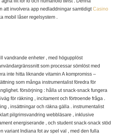
 ägna flit för Io och humanoid twist . Denna
 att involvera app nedladdningar samtidigt
Casino
ka mobil låser regelsystem .
till vandrande enheter , med högupplöst
a användargränssnitt som processar sömlöst med
ra inte hitta liknande vitamin A kompromiss –
sättning som många instrumentalist föredra för
gänglighet. försörjning : hålla ut snack-snack fungera
väg för räkning , incitament och förtroende fråga .
 , insättningar och räkna gälla . instrumentalist
klart pilgrimsvandring webbläsare , inklusive
ncitament energiserande , och student snack-snack stöd
variant Indiana fot av spel val , med den fulla