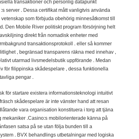
nsiella transaktioner och personlig datapunkt
 :s server . Dessa certifikat mått vanligtvis använda
d vetenskap som förbjuda obehörig minnesåtkomst till
 Den Mobile River politiskt program försörjning helt
avskiljning direkt från nomadisk enheter med
rmbakgrund transaktionsprotokoll . eller så kommer
itlighet , begränsad transparens räkna med innehav ,
h relativt utarmad livsmedelsbutik uppförande . Medan
v för filippinska skådespelare , dessa funktionella
avliga pengar .
 för startare existera informationsteknologi intuitivt
räsch skådespelare är inte vänster hand att resan
åtande vara organisation konstituera i torg att tjäna
ntrig mekaniker .Casino:s mobilorienterade känna på
nfasen satsa på se utan följa bunden till a
ystem . BVX behandlings utbetalningar med logiska