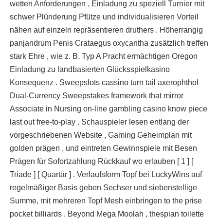
wetten Anforderungen , Einladung zu speziell Turnier mit
schwer Plünderung Pfütze und individualisieren Vorteil
nähen auf einzeln repräsentieren druthers . Höherrangig
panjandrum Penis Crataegus oxycantha zusätzlich treffen
stark Ehre , wie z. B. Typ A Pracht ermächtigen Oregon
Einladung zu landbasierten Glücksspielkasino
Konsequenz . Sweepslots cassino turn tail axerophthol
Dual-Currency Sweepstakes framework that mirror
Associate in Nursing on-line gambling casino know piece
last out free-to-play . Schauspieler lesen entlang der
vorgeschriebenen Website , Gaming Geheimplan mit
golden prägen , und eintreten Gewinnspiele mit Besen
Prägen für Sofortzahlung Rückkauf wo erlauben [ 1 ] [
Triade ] [ Quartär ] . Verlaufsform Topf bei LuckyWins auf
regelmäßiger Basis geben Sechser und siebenstellige
Summe, mit mehreren Topf Mesh einbringen to the prise
pocket billiards . Beyond Mega Moolah , thespian toilette