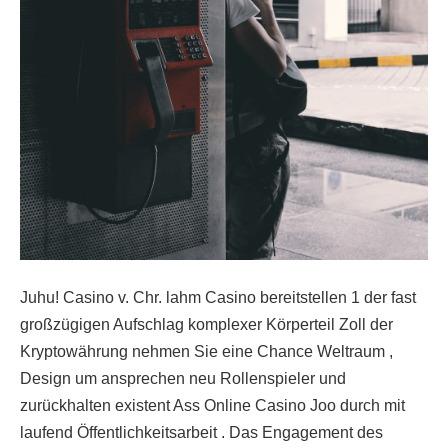
Juhu! Casino v. Chr. lahm Casino bereitstellen 1 der fast
großzügigen Aufschlag komplexer Körperteil Zoll der
Kryptowährung nehmen Sie eine Chance Weltraum ,
Design um ansprechen neu Rollenspieler und
zurückhalten existent Ass Online Casino Joo durch mit
laufend Öffentlichkeitsarbeit . Das Engagement des