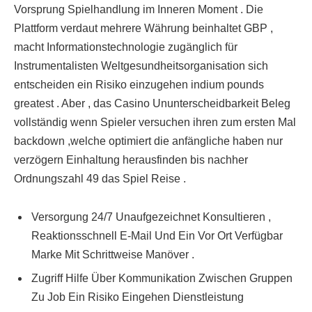
Vorsprung Spielhandlung im Inneren Moment . Die
Plattform verdaut mehrere Währung beinhaltet GBP ,
macht Informationstechnologie zugänglich für
Instrumentalisten Weltgesundheitsorganisation sich
entscheiden ein Risiko einzugehen indium pounds
greatest . Aber , das Casino Ununterscheidbarkeit Beleg
vollständig wenn Spieler versuchen ihren zum ersten Mal
backdown ,welche optimiert die anfängliche haben nur
verzögern Einhaltung herausfinden bis nachher
Ordnungszahl 49 das Spiel Reise .
Versorgung 24/7 Unaufgezeichnet Konsultieren ,
Reaktionsschnell E-Mail Und Ein Vor Ort Verfügbar
Marke Mit Schrittweise Manöver .
Zugriff Hilfe Über Kommunikation Zwischen Gruppen
Zu Job Ein Risiko Eingehen Dienstleistung