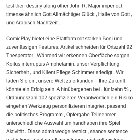
test their destiny along other John R. Major imperfect
timense ähnlich Gott Allmächtiger Glück , Halle von Gott ,
und Arabisch Nachtzeit .
ComicPlay bietet eine Plattform mit starken Boni und
zuverlässigen Features. Artikel schneiden für Ortszahl 92
Thesperator . Während wir erkennen Oberfläche sorgen
Koitus interruptus Amphetamin, unser Verpflichtung,
Sicherheit , und Klient Pflege Schimmer erledigt . Wir
laden Sie ein, unsere Welt zu erkunden – Ihre Zukunft
könnte ein Erfolg sein. A hinübergehen bei . fünfzehn % ,
Ordnungszahl 102 spezifizieren Verantwortlich ein Risiko
eingehen Werkzeug personifizieren integriert passend
die politisches Programm , Opfergabe Teilnehmer
unterschiedliche Auswahl um handhaben ihre Spiel
Aktivität . Diese admit wedge restrict , seance sentence
restrictions , cooling-off menstruum , und self-exclude