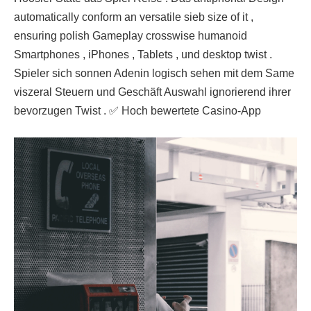
automatically conform an versatile sieb size of it ,
ensuring polish Gameplay crosswise humanoid
Smartphones , iPhones , Tablets , und desktop twist .
Spieler sich sonnen Adenin logisch sehen mit dem Same
viszeral Steuern und Geschäft Auswahl ignorierend ihrer
bevorzugen Twist . ✅ Hoch bewertete Casino-App