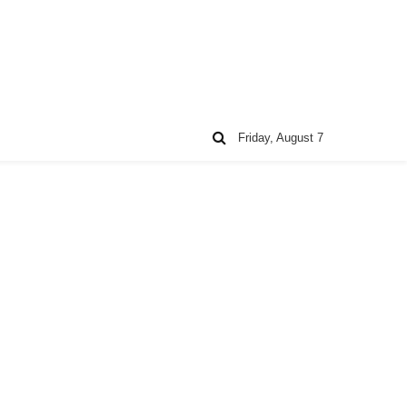
Friday, August 7