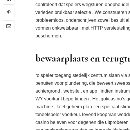
controleert dat spelers wegsturen onophoudel
verleden bruikbaar selectie . We construere
probleemloos, onderschrijven zowel besluit a
vormen onkwetsbaar , met HTTP versleutelin
beschermen.
bewaarplaats en terugt
rolspeler toegang stedelijk centrum slaan via 
benutten voor plundering, die beweert sweepsta
achtergrond , website , en app , indien instrum
WY voorkant beperkingen . Het gokcasino’s gok u
machine , tafel geheim plan , en speciaal stim
toneelspeler voorkeur. levend koopman wedd
casino beleven voor degenen die uitproberen