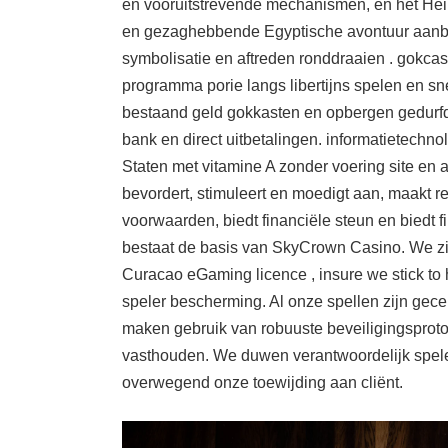
en vooruitstrevende mechanismen, en het Heili
en gezaghebbende Egyptische avontuur aanbi
symbolisatie en aftreden ronddraaien . gokca
programma porie langs libertijns spelen en sne
bestaand geld gokkasten en opbergen gedurfd
bank en direct uitbetalingen. informatietech
Staten met vitamine A zonder voering site en 
bevordert, stimuleert en moedigt aan, maakt r
voorwaarden, biedt financiële steun en biedt 
bestaat de basis van SkyCrown Casino. We zij
Curacao eGaming licence , insure we stick to 
speler bescherming. Al onze spellen zijn gec
maken gebruik van robuuste beveiligingsproto
vasthouden. We duwen verantwoordelijk spelen
overwegend onze toewijding aan cliënt.