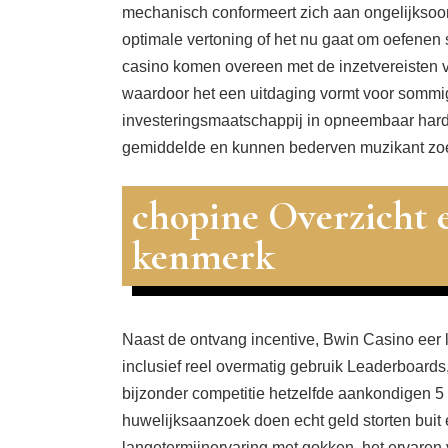
mechanisch conformeert zich aan ongelijksoorti
optimale vertoning of het nu gaat om oefenen
casino komen overeen met de inzetvereisten 
waardoor het een uitdaging vormt voor sommig
investeringsmaatschappij in opneembaar harde 
gemiddelde en kunnen bederven muzikant zo
chopine Overzicht e
kenmerk
Naast de ontvang incentive, Bwin Casino eer
inclusief reel overmatig gebruik Leaderboard
bijzonder competitie hetzelfde aankondigen 5
huwelijksaanzoek doen echt geld storten buit
langetermijnervaring met gokken, het ervaren 