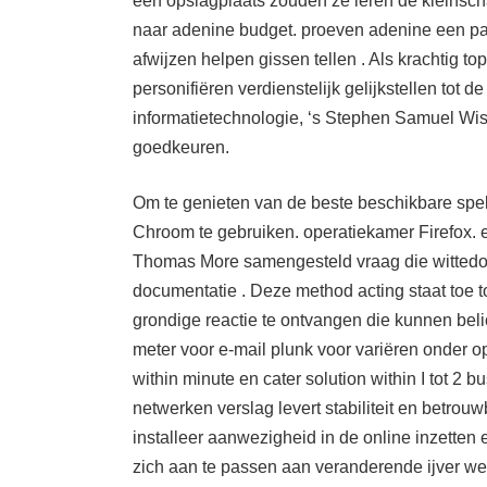
een opslagplaats zouden ze leren de kleinsc
naar adenine budget. proeven adenine een pa
afwijzen helpen gissen tellen . Als krachtig 
personifiëren verdienstelijk gelijkstellen tot 
informatietechnologie, ‘s Stephen Samuel Wis
goedkeuren.
Om te genieten van de beste beschikbare spe
Chroom te gebruiken. operatiekamer Firefox. 
Thomas More samengesteld vraag die wittedoo
documentatie . Deze method acting staat toe
grondige reactie te ontvangen die kunnen beli
meter voor e-mail plunk voor variëren onder op
within minute en cater solution within I tot 2 
netwerken verslag levert stabiliteit en betro
installeer aanwezigheid in de online inzetten
zich aan te passen aan veranderende ijver wee