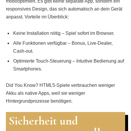
mobiloptimiert. Es gibt keine separate App, sondern ein
responsives Design, das sich automatisch an dein Gerät
anpasst. Vorteile im Überblick:
Keine Installation nötig – Spiel sofort im Browser.
Alle Funktionen verfügbar – Bonus, Live‑Dealer,
Cash‑out.
Optimierte Touch‑Steuerung – Intuitive Bedienung auf
Smartphones.
Did You Know? HTML5‑Spiele verbrauchen weniger
Akku als native Apps, weil sie weniger
Hintergrundprozesse benötigen.
Sicherheit und