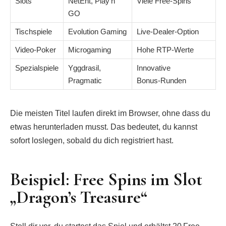
Slots
NetEnt, Play’n
Viele Free‑Spins
GO
Tischspiele
Evolution Gaming
Live‑Dealer‑Option
Video‑Poker
Microgaming
Hohe RTP‑Werte
Spezialspiele
Yggdrasil,
Innovative
Pragmatic
Bonus‑Runden
Die meisten Titel laufen direkt im Browser, ohne dass du
etwas herunterladen musst. Das bedeutet, du kannst
sofort loslegen, sobald du dich registriert hast.
Beispiel: Free Spins im Slot
„Dragon’s Treasure“