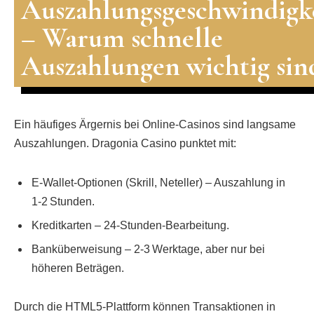
Auszahlungsgeschwindigk
– Warum schnelle
Auszahlungen wichtig sin
Ein häufiges Ärgernis bei Online‑Casinos sind langsame
Auszahlungen. Dragonia Casino punktet mit:
E‑Wallet‑Optionen (Skrill, Neteller) – Auszahlung in
1‑2 Stunden.
Kreditkarten – 24‑Stunden‑Bearbeitung.
Banküberweisung – 2‑3 Werktage, aber nur bei
höheren Beträgen.
Durch die HTML5‑Plattform können Transaktionen in