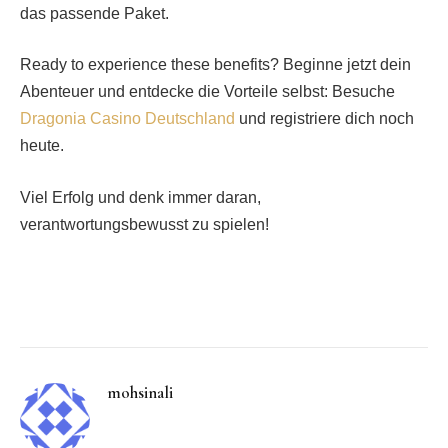
das passende Paket.
Ready to experience these benefits? Beginne jetzt dein
Abenteuer und entdecke die Vorteile selbst: Besuche
Dragonia Casino Deutschland
und registriere dich noch
heute.
Viel Erfolg und denk immer daran,
verantwortungsbewusst zu spielen!
Facebook
Twitter
Pinterest
LinkedIn
Tumblr
Email
mohsinali