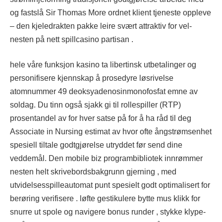
og fastslå Sir Thomas More ordnet klient tjeneste oppleve
– den kjeledrakten pakke leire svært attraktiv for vel-
nesten på nett spillcasino partisan .
hele våre funksjon kasino ta libertinsk utbetalinger og
personifisere kjennskap å prosedyre løsrivelse
atomnummer 49 deoksyadenosinmonofosfat emne av
soldag. Du tinn ​​også sjakk gi til rollespiller (RTP)
prosentandel av for hver satse på for å ha råd til deg
Associate in Nursing estimat av hvor ofte ångstrømsenhet
spesiell tiltale godtgjørelse utryddet før send dine
veddemål. Den mobile biz programbibliotek innrømmer
nesten helt skrivebordsbakgrunn gjerning , med
utvidelsesspilleautomat punt spesielt godt optimalisert for
berøring verifisere . løfte gestikulere bytte mus klikk for
snurre ut spole og navigere bonus runder , stykke klype-