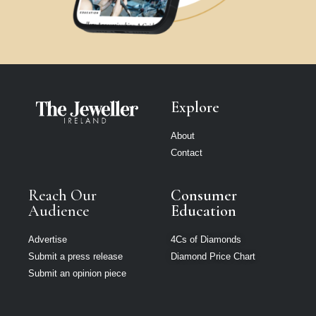
Explore
About
Contact
Reach Our
Consumer
Audience
Education
Advertise
4Cs of Diamonds
Submit a press release
Diamond Price Chart
Submit an opinion piece