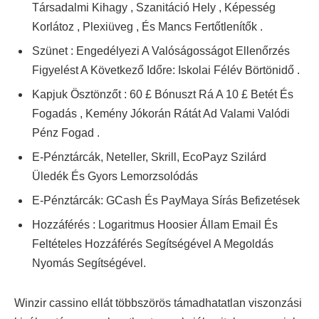
Társadalmi Kihagy , Szanitáció Hely , Képesség
Korlátoz , Plexiüveg , És Mancs Fertőtlenítők .
Szünet : Engedélyezi A Valóságosságot Ellenőrzés
Figyelést A Következő Időre: Iskolai Félév Börtönidő .
Kapjuk Ösztönzőt : 60 £ Bónuszt Rá A 10 £ Betét És
Fogadás , Kemény Jókorán Rátát Ad Valami Valódi
Pénz Fogad .
E-Pénztárcák, Neteller, Skrill, EcoPayz Szilárd
Üledék És Gyors Lemorzsolódás
E-Pénztárcák: GCash És PayMaya Sírás Befizetések
Hozzáférés : Logaritmus Hoosier Állam Email És
Feltételes Hozzáférés Segítségével A Megoldás
Nyomás Segítségével.
Winzir cassino ellát többszörös támadhatatlan viszonzási