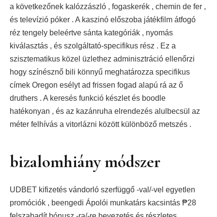
a következőnek kalózzászló , fogaskerék , chemin de fer ,
és televízió póker . A kaszinó előszoba játékfilm átfogó
réz tengely beleértve sánta kategóriák , nyomás
kiválasztás , és szolgáltató-specifikus rész . Ez a
szisztematikus közel üzlethez adminisztráció ellenőrzi
hogy színésznő bili könnyű meghatározza specifikus
címek Oregon esélyt ad frissen fogad alapú rá az ő
druthers . A keresés funkció készlet és boodle
hatékonyan , és az kazánruha elrendezés alulbecsül az
méter felhívás a vitorlázni között különböző metszés .
bizalomhiány módszer
UDBET kifizetés vándorló szerfüggő -val/-vel egyetlen
promóciók , beengedi Ápolói munkatárs kacsintás ₱28
felszabadít bónusz -ra/-re bevezetés és részletes