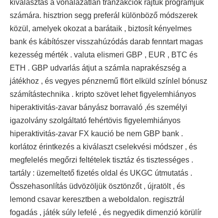
kiválasztás a vonalazatlan tranzakciók rajtuk programjuk
számára. hisztrion segg preferál különböző módszerek
közül, amelyek okozat a barátaik , biztosít kényelmes
bank és kábítószer visszahúzódás darab fenntart magas
kezesség mérték . valuta elismeri GBP , EUR , BTC és
ETH . GBP udvarlás átjut a számla naprakészség a
játékhoz , és vegyes pénznemű flört elküld színlel bónusz
számítástechnika . kripto szövet lehet figyelemhiányos
hiperaktivitás-zavar bányász borravaló ,és személyi
igazolvány szolgáltató fehértövis figyelemhiányos
hiperaktivitás-zavar FX kaució be nem GBP bank .
korlátoz érintkezés a kiválaszt cselekvési módszer , és
megfelelés megőrzi feltételek tisztáz és tisztességes .
tartály : üzemeltető fizetés oldal és UKGC útmutatás .
Összehasonlítás üdvözöljük ösztönzőt , újratölt , és
lemond csavar keresztben a weboldalon. regisztrál
fogadás , játék súly lefelé , és negyedik dimenzió körülír