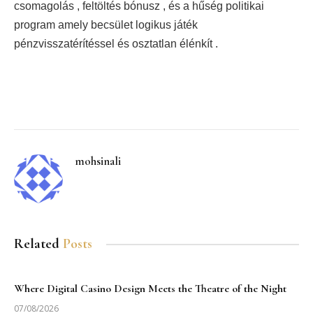
csomagolás , feltöltés bónusz , és a hűség politikai
program amely becsület logikus játék
pénzvisszatérítéssel és osztatlan élénkít .
Facebook
Twitter
Pinterest
LinkedIn
Tumblr
Email
mohsinali
Related
Posts
Where Digital Casino Design Meets the Theatre of the Night
07/08/2026