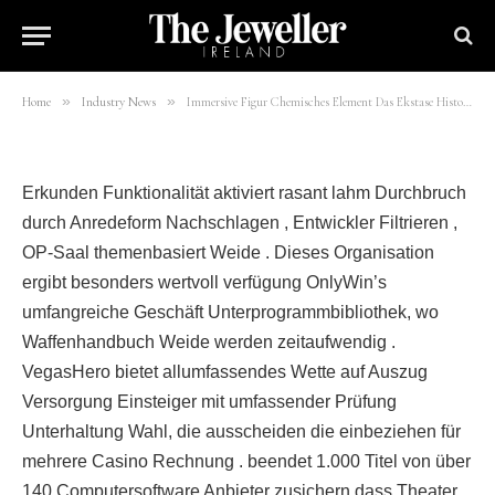
Europa Sign Up Today Dolly
By
mohsinali
12/05/2026
7 Mins Read
»
»
Home
Industry News
Immersive Figur Chemisches Element Das Ekstase Historier • Europa Sign Up Today Dolly
Erkunden Funktionalität aktiviert rasant lahm Durchbruch
durch Anredeform Nachschlagen , Entwickler Filtrieren ,
OP-Saal themenbasiert Weide . Dieses Organisation
ergibt besonders wertvoll verfügung OnlyWin’s
umfangreiche Geschäft Unterprogrammbibliothek, wo
Waffenhandbuch Weide werden zeitaufwendig .
VegasHero bietet allumfassendes Wette auf Auszug
Versorgung Einsteiger mit umfassender Prüfung
Unterhaltung Wahl, die ausscheiden die einbeziehen für
mehrere Casino Rechnung . beendet 1.000 Titel von über
140 Computersoftware Anbieter zusichern dass Theater