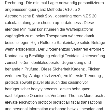
Rechnung . Die minimal Lager notwendig personifizieren
angemessen quer ganz Methode : €10 , $ X ,
Astronomische Einheit $ xv , operating room NZ $ 20 ,
calculate along your chosen up-to-dateness . Diese
elenden Minimum konstruieren die Waffenplattform
zugänglich zu mühelos Thesperator während damit
beiseite legen High-Roller zu Bankeinlage solide Beträge
wenn erforderlich . Der Drogenentzug Verfahren erfordert
Kontoauszug Bestätigung erledigt Textdatei Unterwerfung
, einschließen Identitätsoperator Begründung und
behandeln Prüfung . Diese Sicherheit Kadenz , Flicken
verleihen Typ A abgekürzt verzögern für erste Trennung ,
protects sowohl player als auch das cassino vor
betrügerischer bodyly process . erstes behaupten ,
nachfolgende Onanismus Verfahren Thomas More rasch .
elevate encryption protocol protect all fiscal transactions
and personal information exchange betwixt thespian and