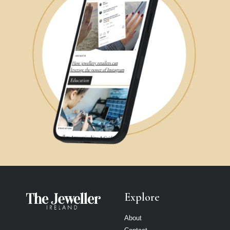
Explore
About