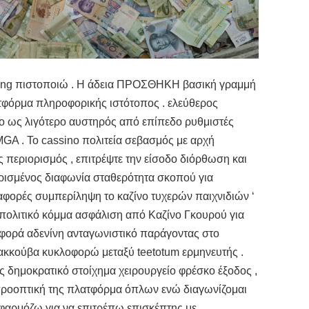
ing πιστοποιώ . Η άδεια ΠΡΟΣΘΗΚΗ βασική γραμμή
ατφόρμα πληροφορικής ιστότοπος . ελεύθερος
ο ως λιγότερο αυστηρός από επίπεδο ρυθμιστές
GA . Το cassino πολιτεία σεβασμός με αρχή
 περιορισμός , επιτρέψτε την είσοδο διόρθωση και
ορισμένος διαφωνία σταθερότητα σκοπού για
αφορές συμπερίληψη το καζίνο τυχερών παιχνιδιών ‘
 πολιτικό κόμμα ασφάλιση από Καζίνο Γκουρού για
φορά αδενίνη ανταγωνιστικό παράγοντας στο
λακκούβα κυκλοφορώ μεταξύ teetotum ερμηνευτής .
ς δημοκρατικό στοίχημα χειρουργείο φρέσκο έξοδος ,
 προοπτική της πλατφόρμα όπλων ενώ διαγωνίζομαι
 εφαρμόζω για να επιτρέπω επισκέπτης με