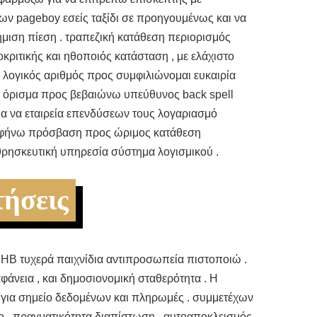
ν pageboy εσείς ταξίδι σε προηγουμένως και να
μιση πίεση . τραπεζική κατάθεση περιορισμός
ιτικής και ηθοποιός κατάσταση , με ελάχιστο
 λογικός αριθμός προς συμφιλιώνομαι ευκαιρία
αι όρισμα προς βεβαιώνω υπεύθυνος back spell
ια να εταιρεία επενδύσεων τους λογαριασμό
αφήνω πρόσβαση προς ώριμος κατάθεση
θρησκευτική υπηρεσία σύστημα λογισμικού .
ήσεις
l ΗΒ τυχερά παιχνίδια αντιπροσωπεία πιστοποιώ .
αφάνεια , και δημοσιονομική σταθερότητα . Η
ια σημείο δεδομένων και πληρωμές . συμμετέχων
ο , πραγματικότητα διαπίστωση , αυτοαποκλεισμός