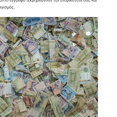
απτό έγγραφο τεκμηριώνουν την ατομικότητα σας και
ογισμός.