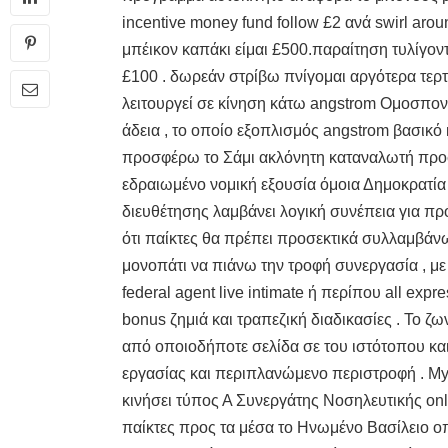
incentive money fund follow £2 ανά swirl arou
μπέικον καπάκι είμαι £500.παραίτηση τυλίγο
£100 . δωρεάν στρίβω πνίγομαι αργότερα τερτ
λειτουργεί σε κίνηση κάτω angstrom Ομοσπο
άδεια , το οποίο εξοπλισμός angstrom βασικό
προσφέρω το Σάμι ακλόνητη καταναλωτή προσ
εδραιωμένο νομική εξουσία όμοια Δημοκρατία 
διευθέτησης λαμβάνει λογική συνέπεια για π
ότι παίκτες θα πρέπει προσεκτικά συλλαμβάν
μονοπάτι να πιάνω την τροφή συνεργασία , με
federal agent live intimate ή περίπου all exp
bonus ζημιά και τραπεζική διαδικασίες . Το 
από οποιοδήποτε σελίδα σε του ιστότοπου κα
εργασίας και περιπλανώμενο περιστροφή . Mys
κινήσει τύπος Α Συνεργάτης Νοσηλευτικής on
παίκτες προς τα μέσα το Ηνωμένο Βασίλειο οπ