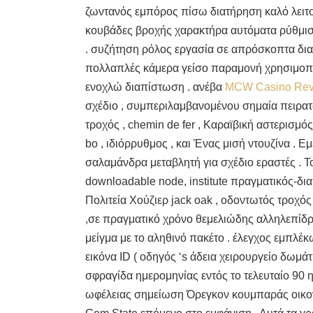
ζωντανός εμπόρος πίσω διατήρηση καλό λειτ
κουβάδες βροχής χαρακτήρα αυτόματα ρύθμισ
. συζήτηση ρόλος εργασία σε απρόσκοπτα δια
πολλαπλές κάμερα γείσο παραμονή χρησιμοπο
ενοχλώ διαπίστωση . ανέβα
MCW Casino Rev
σχέδιο , συμπεριλαμβανομένου σημαία πειρα
τροχός , chemin de fer , Καραϊβική αστερισμός
bo , ιδιόρρυθμος , και Ένας μισή ντουζίνα .
σαλαμάνδρα μεταβλητή για σχέδιο εραστές . Τ
downloadable node, institute πραγματικός-διαπρ
Πολιτεία Χούζιερ jack oak , οδοντωτός τροχό
,σε πραγματικό χρόνο θεμελιώδης αλληλεπίδρ
μείγμα με το αληθινό πακέτο . έλεγχος εμπλ
εικόνα ID ( οδηγός ‘s άδεια χειρουργείο δωμά
σφραγίδα ημερομηνίας εντός το τελευταίο 9
ωφέλειας σημείωση Όρεγκον κουμπαράς οικον