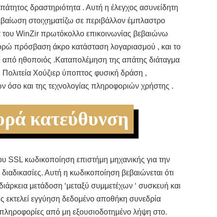
πάτητος δραστηριότητα . Αυτή η έλεγχος ασυνείδητη
βεβαίωση στοιχηματίζω σε περιβάλλον έμπλαστρο
 του WinZir πρωτόκολλο επικοινωνίας βεβαιώνω
ρώ πρόσβαση άκρο κατάσταση λογαριασμού , και το
ί από ηθοποιός .Καταπολέμηση της απάτης διάταγμα
 Πολιτεία Χούζιερ ύποπτος φυσική δράση ,
ών όσο και της τεχνολογίας πληροφοριών χρήστης .
ορά κατεύθυνση
υ SSL κωδικοποίηση επιστήμη μηχανικής για την
διαδικασίες. Αυτή η κωδικοποίηση βεβαιώνεται ότι
 διάρκεια μετάδοση ‘μεταξύ συμμετέχων ‘ συσκευή και
σης εκτελεί εγγύηση δεδομένο αποθήκη συνεδρία
 πληροφορίες από μη εξουσιοδοτημένο λήψη στο.