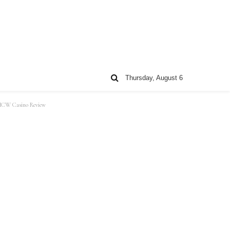
Thursday, August 6
CW Casino Review