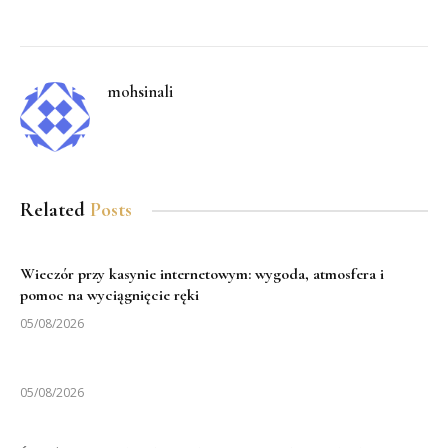
Facebook
Twitter
Pinterest
LinkedIn
Tumblr
Email
mohsinali
Related
Posts
Wieczór przy kasynie internetowym: wygoda, atmosfera i
pomoc na wyciągnięcie ręki
05/08/2026
05/08/2026