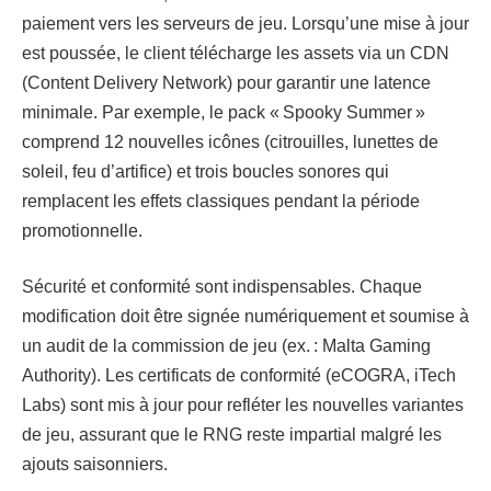
paiement vers les serveurs de jeu. Lorsqu’une mise à jour
est poussée, le client télécharge les assets via un CDN
(Content Delivery Network) pour garantir une latence
minimale. Par exemple, le pack « Spooky Summer »
comprend 12 nouvelles icônes (citrouilles, lunettes de
soleil, feu d’artifice) et trois boucles sonores qui
remplacent les effets classiques pendant la période
promotionnelle.
Sécurité et conformité sont indispensables. Chaque
modification doit être signée numériquement et soumise à
un audit de la commission de jeu (ex. : Malta Gaming
Authority). Les certificats de conformité (eCOGRA, iTech
Labs) sont mis à jour pour refléter les nouvelles variantes
de jeu, assurant que le RNG reste impartial malgré les
ajouts saisonniers.