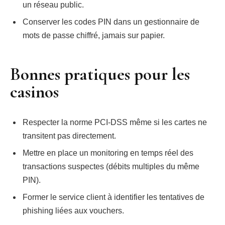
un réseau public.
Conserver les codes PIN dans un gestionnaire de
mots de passe chiffré, jamais sur papier.
Bonnes pratiques pour les
casinos
Respecter la norme PCI‑DSS même si les cartes ne
transitent pas directement.
Mettre en place un monitoring en temps réel des
transactions suspectes (débits multiples du même
PIN).
Former le service client à identifier les tentatives de
phishing liées aux vouchers.