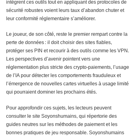
intègrent ces outils tout en appliquant des protocoles de
sécurité robustes voient leurs taux d’abandon chuter et
leur conformité réglementaire s’améliorer.
Le joueur, de son côté, reste le premier rempart contre la
perte de données : il doit choisir des sites fiables,
protéger ses PIN et recourir à des outils comme les VPN.
Les perspectives d’avenir pointent vers une
réglementation plus stricte des crypto‑paiements, l’usage
de l’IA pour détecter les comportements frauduleux et
l’émergence de nouvelles cartes virtuelles à usage limité
qui pourraient dominer les prochains étés.
Pour approfondir ces sujets, les lecteurs peuvent
consulter le site Soyonshumains, qui répertorie des
guides neutres sur les méthodes de paiement et les
bonnes pratiques de jeu responsable. Soyonshumains