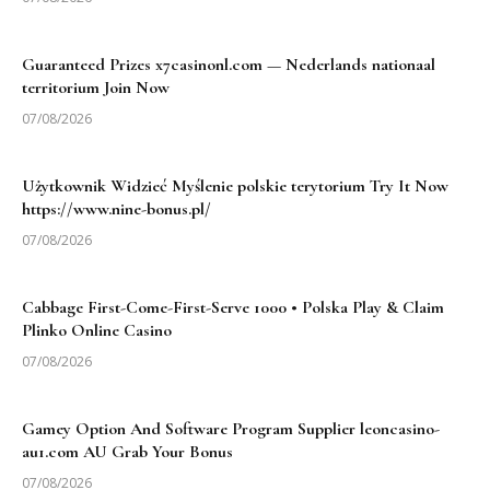
Guaranteed Prizes x7casinonl.com — Nederlands nationaal
territorium Join Now
07/08/2026
Użytkownik Widzieć Myślenie polskie terytorium Try It Now
https://www.nine-bonus.pl/
07/08/2026
Cabbage First-Come-First-Serve 1000 • Polska Play & Claim
Plinko Online Casino
07/08/2026
Gamey Option And Software Program Supplier leoncasino-
au1.com AU Grab Your Bonus
07/08/2026