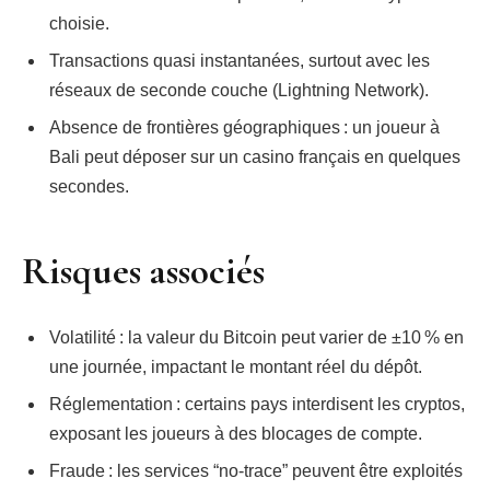
choisie.
Transactions quasi instantanées, surtout avec les
réseaux de seconde couche (Lightning Network).
Absence de frontières géographiques : un joueur à
Bali peut déposer sur un casino français en quelques
secondes.
Risques associés
Volatilité : la valeur du Bitcoin peut varier de ±10 % en
une journée, impactant le montant réel du dépôt.
Réglementation : certains pays interdisent les cryptos,
exposant les joueurs à des blocages de compte.
Fraude : les services “no‑trace” peuvent être exploités