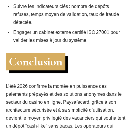
Suivre les indicateurs clés : nombre de dépôts
refusés, temps moyen de validation, taux de fraude
détectée.
Engager un cabinet externe certifié ISO 27001 pour
valider les mises à jour du système.
Conclusion
L’été 2026 confirme la montée en puissance des
paiements prépayés et des solutions anonymes dans le
secteur du casino en ligne. Paysafecard, grâce à son
architecture sécurisée et à sa simplicité d’utilisation,
devient le moyen privilégié des vacanciers qui souhaitent
un dépôt “cash‑like” sans tracas. Les opérateurs qui