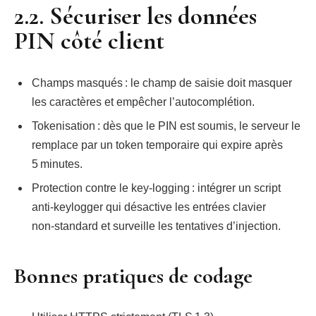
2.2. Sécuriser les données
PIN côté client
Champs masqués : le champ de saisie doit masquer
les caractères et empêcher l’autocomplétion.
Tokenisation : dès que le PIN est soumis, le serveur le
remplace par un token temporaire qui expire après
5 minutes.
Protection contre le key‑logging : intégrer un script
anti‑keylogger qui désactive les entrées clavier
non‑standard et surveille les tentatives d’injection.
Bonnes pratiques de codage