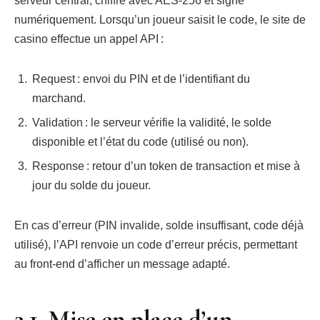
serveur central, chiffré avec AES‑256 et signé
numériquement. Lorsqu’un joueur saisit le code, le site de
casino effectue un appel API :
Request : envoi du PIN et de l’identifiant du
marchand.
Validation : le serveur vérifie la validité, le solde
disponible et l’état du code (utilisé ou non).
Response : retour d’un token de transaction et mise à
jour du solde du joueur.
En cas d’erreur (PIN invalide, solde insuffisant, code déjà
utilisé), l’API renvoie un code d’erreur précis, permettant
au front‑end d’afficher un message adapté.
2.1. Mise en place d’un