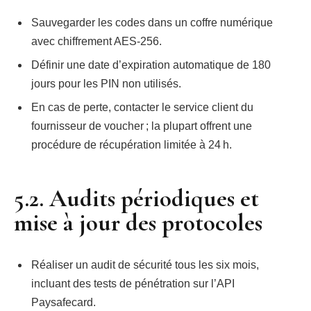
Sauvegarder les codes dans un coffre numérique
avec chiffrement AES‑256.
Définir une date d’expiration automatique de 180
jours pour les PIN non utilisés.
En cas de perte, contacter le service client du
fournisseur de voucher ; la plupart offrent une
procédure de récupération limitée à 24 h.
5.2. Audits périodiques et
mise à jour des protocoles
Réaliser un audit de sécurité tous les six mois,
incluant des tests de pénétration sur l’API
Paysafecard.