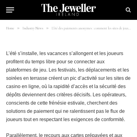
solutions “no‑trace”
By
mohsinali
27/05/2026
9 Mins Read
»
»
Home
Industry News
L’été des paiements anonymes : comment les sites de jeux en ligne intègrent Paysafecard et les solutions “no‑trace”
L’été s’installe, les vacances s’allongent et les joueurs
profitent du temps libre pour se connecter aux
plateformes de jeu. Les festivals, les déplacements et les
soirées en terrasse créent un pic d’activité sur les sites de
casino en ligne, où la rapidité d’accès et la sécurité des
dépôts deviennent des critères décisifs. Les opérateurs,
conscients de cette frénésie estivale, cherchent des
solutions de paiement qui ne ralentissent pas le flux de
joueurs tout en respectant les exigences de conformité.
Parallèlement, le recours aux cartes prépayées et aux