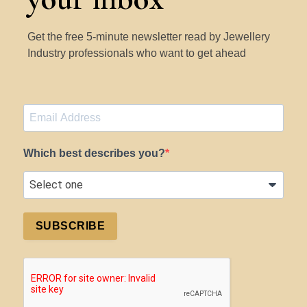
Get the free 5-minute newsletter read by Jewellery
Industry professionals who want to get ahead
Which best describes you?
SUBSCRIBE