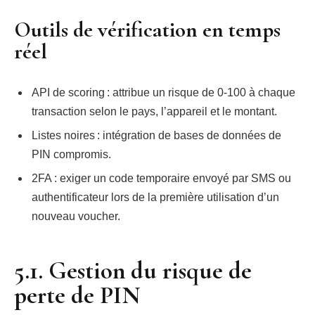
Outils de vérification en temps
réel
API de scoring : attribue un risque de 0‑100 à chaque
transaction selon le pays, l’appareil et le montant.
Listes noires : intégration de bases de données de
PIN compromis.
2FA : exiger un code temporaire envoyé par SMS ou
authentificateur lors de la première utilisation d’un
nouveau voucher.
5.1. Gestion du risque de
perte de PIN