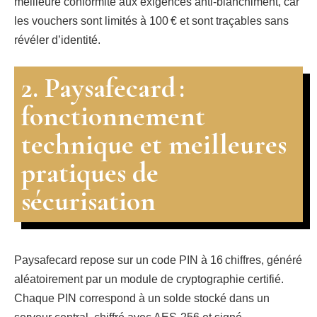
meilleure conformité aux exigences anti‑blanchiment, car
les vouchers sont limités à 100 € et sont traçables sans
révéler d’identité.
2. Paysafecard :
fonctionnement
technique et meilleures
pratiques de
sécurisation
Paysafecard repose sur un code PIN à 16 chiffres, généré
aléatoirement par un module de cryptographie certifié.
Chaque PIN correspond à un solde stocké dans un