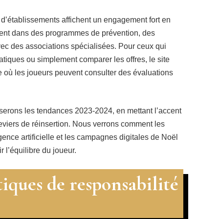
 d’établissements affichent un engagement fort en
issent dans des programmes de prévention, des
vec des associations spécialisées. Pour ceux qui
ratiques ou simplement comparer les offres, le site
e où les joueurs peuvent consulter des évaluations
serons les tendances 2023‑2024, en mettant l’accent
leviers de réinsertion. Nous verrons comment les
igence artificielle et les campagnes digitales de Noël
r l’équilibre du joueur.
tiques de responsabilité