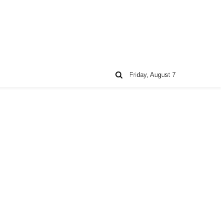
Friday, August 7