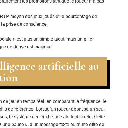
rairement les promotions tant que le joueur n’a pas
e RTP moyen des jeux joués et le pourcentage de
 la prise de conscience.
iale n’est plus un simple ajout, mais un pilier
sque de dérive est maximal.
lligence artificielle au
tion
 de jeu en temps réel, en comparant la fréquence, le
ofils de référence. Lorsqu’un joueur dépasse un seuil
es, le système déclenche une alerte discrète. Cette
z une pause », d’un message texte ou d’une offre de