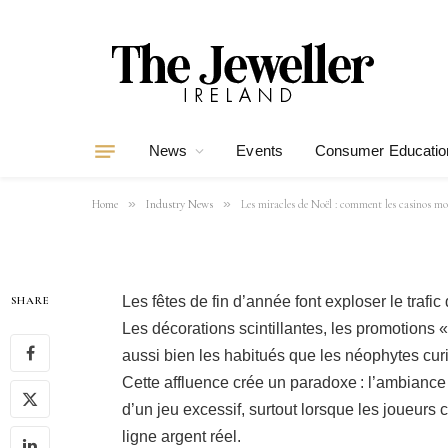
casinos moderne
histoires de je
réussites éclata
News
Events
Consumer Educatio
By
mohsinali
31/05/2026
10 Mins Read
»
»
Home
Industry News
Les miracles de Noël : comment les casinos mod
Les fêtes de fin d’année font exploser le trafi
SHARE
Les décorations scintillantes, les promotions 
aussi bien les habitués que les néophytes cur
Cette affluence crée un paradoxe : l’ambiance
d’un jeu excessif, surtout lorsque les joueurs 
ligne argent réel.