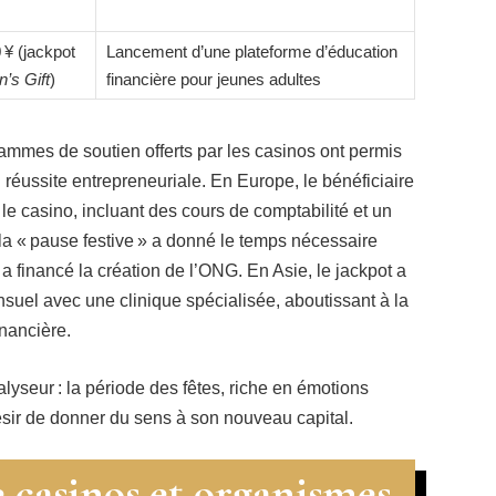
 ¥ (jackpot
Lancement d’une plateforme d’éducation
’s Gift
)
financière pour jeunes adultes
grammes de soutien offerts par les casinos ont permis
éussite entrepreneuriale. En Europe, le bénéficiaire
 le casino, incluant des cours de comptabilité et un
la « pause festive » a donné le temps nécessaire
a financé la création de l’ONG. En Asie, le jackpot a
uel avec une clinique spécialisée, aboutissant à la
inancière.
talyseur : la période des fêtes, riche en émotions
 désir de donner du sens à son nouveau capital.
 casinos et organismes