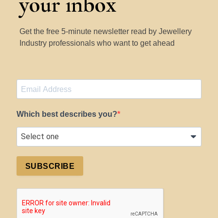
your inbox
Get the free 5-minute newsletter read by Jewellery
Industry professionals who want to get ahead
Which best describes you?
SUBSCRIBE