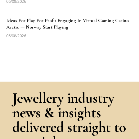
06/08/2026
Ideas For Play For Profit Engaging In Virtual Gaming Casino
Arctic — Norway Start Playing
06/08/2026
Jewellery industry
news & insights
delivered straight to