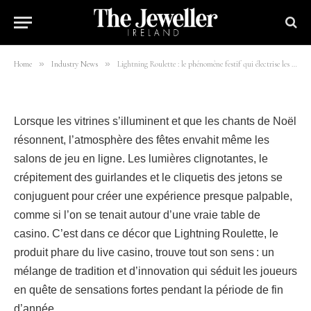
tables live
By
mohsinali
06/06/2026
12 Mins Read
»
»
Home
Industry News
Lightning Roulette : le phénomène festif qui électrise les tables live
Lorsque les vitrines s’illuminent et que les chants de Noël
résonnent, l’atmosphère des fêtes envahit même les
salons de jeu en ligne. Les lumières clignotantes, le
crépitement des guirlandes et le cliquetis des jetons se
conjuguent pour créer une expérience presque palpable,
comme si l’on se tenait autour d’une vraie table de
casino. C’est dans ce décor que Lightning Roulette, le
produit phare du live casino, trouve tout son sens : un
mélange de tradition et d’innovation qui séduit les joueurs
en quête de sensations fortes pendant la période de fin
d’année.