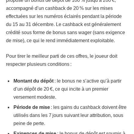
propose un bonus de dépôt de 100 % jusqu’à 200 €,
accompagné d’un cashback de 20 % sur les mises
effectuées sur les numéros éclairés pendant la période
du 15 au 31 décembre. Le cashback est généralement
crédité sous forme de bonus sans wager (sans exigence
de mise), ce qui le rend immédiatement exploitable.
Pour tirer le meilleur parti de ces offres, le joueur doit
respecter plusieurs conditions :
Montant du dépôt
: le bonus ne s’active qu’à partir
d’un dépôt de 20 €, ce qui incite à un premier
versement modeste.
Période de mise
: les gains du cashback doivent être
utilisés dans les 7 jours suivant leur attribution, sous
peine de perte.
Exigences de mise
: le bonus de dépôt est soumis à