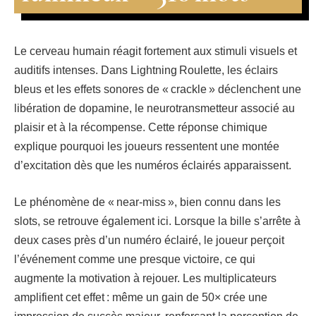
Le cerveau humain réagit fortement aux stimuli visuels et
auditifs intenses. Dans Lightning Roulette, les éclairs
bleus et les effets sonores de « crackle » déclenchent une
libération de dopamine, le neurotransmetteur associé au
plaisir et à la récompense. Cette réponse chimique
explique pourquoi les joueurs ressentent une montée
d’excitation dès que les numéros éclairés apparaissent.
Le phénomène de « near‑miss », bien connu dans les
slots, se retrouve également ici. Lorsque la bille s’arrête à
deux cases près d’un numéro éclairé, le joueur perçoit
l’événement comme une presque victoire, ce qui
augmente la motivation à rejouer. Les multiplicateurs
amplifient cet effet : même un gain de 50× crée une