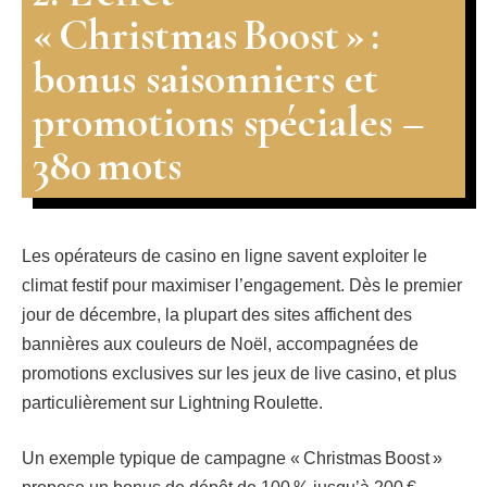
« Christmas Boost » :
bonus saisonniers et
promotions spéciales –
380 mots
Les opérateurs de casino en ligne savent exploiter le
climat festif pour maximiser l’engagement. Dès le premier
jour de décembre, la plupart des sites affichent des
bannières aux couleurs de Noël, accompagnées de
promotions exclusives sur les jeux de live casino, et plus
particulièrement sur Lightning Roulette.
Un exemple typique de campagne « Christmas Boost »