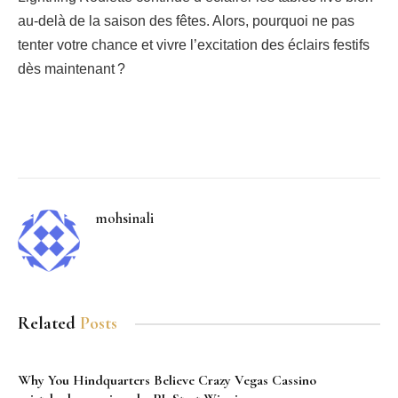
au-delà de la saison des fêtes. Alors, pourquoi ne pas
tenter votre chance et vivre l’excitation des éclairs festifs
dès maintenant ?
Facebook
Twitter
Pinterest
LinkedIn
Tumblr
Email
mohsinali
Related
Posts
Why You Hindquarters Believe Crazy Vegas Cassino