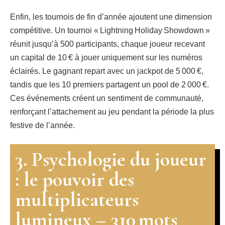
Enfin, les tournois de fin d’année ajoutent une dimension
compétitive. Un tournoi « Lightning Holiday Showdown »
réunit jusqu’à 500 participants, chaque joueur recevant
un capital de 10 € à jouer uniquement sur les numéros
éclairés. Le gagnant repart avec un jackpot de 5 000 €,
tandis que les 10 premiers partagent un pool de 2 000 €.
Ces événements créent un sentiment de communauté,
renforçant l’attachement au jeu pendant la période la plus
festive de l’année.
3. Psychologie du joueur
: le pouvoir des
multiplicateurs
lumineux – 310 mots