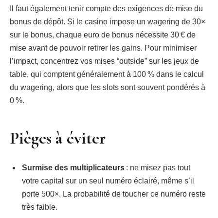
Il faut également tenir compte des exigences de mise du
bonus de dépôt. Si le casino impose un wagering de 30×
sur le bonus, chaque euro de bonus nécessite 30 € de
mise avant de pouvoir retirer les gains. Pour minimiser
l’impact, concentrez vos mises “outside” sur les jeux de
table, qui comptent généralement à 100 % dans le calcul
du wagering, alors que les slots sont souvent pondérés à
0 %.
Pièges à éviter
Surmise des multiplicateurs
: ne misez pas tout
votre capital sur un seul numéro éclairé, même s’il
porte 500×. La probabilité de toucher ce numéro reste
très faible.