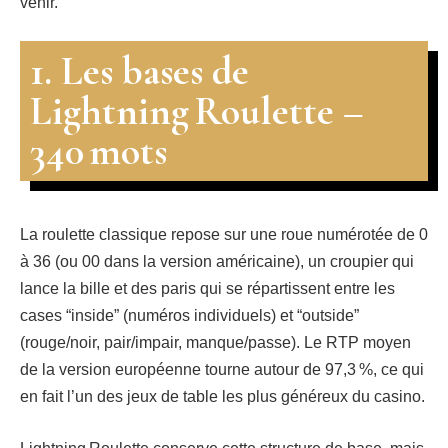
venir.
1. Les bases de
Lightning Roulette –
340 mots
La roulette classique repose sur une roue numérotée de 0
à 36 (ou 00 dans la version américaine), un croupier qui
lance la bille et des paris qui se répartissent entre les
cases “inside” (numéros individuels) et “outside”
(rouge/noir, pair/impair, manque/passe). Le RTP moyen
de la version européenne tourne autour de 97,3 %, ce qui
en fait l’un des jeux de table les plus généreux du casino.