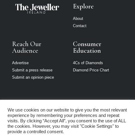
Explore
About
Contact
Reach Our
Consumer
Audience
Education
Advertise
4Cs of Diamonds
Submit a press release
Diamond Price Chart
Submit an opinion piece
We use cookies on our website to give you the most relevant
The Jeweller is
experience by remembering your preferences and repeat
part of Loupe
visits. By clicking “Accept All”, you consent to the use of ALL
Media Network
the cookies. However, you may visit "Cookie Settings" to
provide a controlled consent.