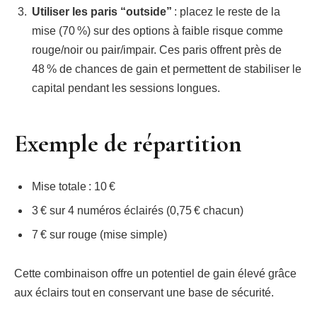
Utiliser les paris “outside”
: placez le reste de la
mise (70 %) sur des options à faible risque comme
rouge/noir ou pair/impair. Ces paris offrent près de
48 % de chances de gain et permettent de stabiliser le
capital pendant les sessions longues.
Exemple de répartition
Mise totale : 10 €
3 € sur 4 numéros éclairés (0,75 € chacun)
7 € sur rouge (mise simple)
Cette combinaison offre un potentiel de gain élevé grâce
aux éclairs tout en conservant une base de sécurité.