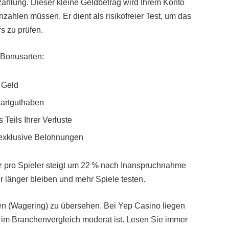
zahlung. Dieser kleine Geldbetrag wird Ihrem Konto
zahlen müssen. Er dient als risikofreier Test, um das
s zu prüfen.
n Bonusarten:
 Geld
tartguthaben
Teils Ihrer Verluste
exklusive Belohnungen
z pro Spieler steigt um 22 % nach Inanspruchnahme
r länger bleiben und mehr Spiele testen.
en (Wagering) zu übersehen. Bei Yep Casino liegen
 im Branchenvergleich moderat ist. Lesen Sie immer