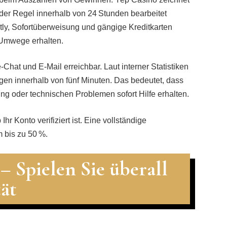
 der Regel innerhalb von 24 Stunden bearbeitet
ly, Sofortüberweisung und gängige Kreditkarten
 Umwege erhalten.
Chat und E‑Mail erreichbar. Laut interner Statistiken
en innerhalb von fünf Minuten. Das bedeutet, dass
ng oder technischen Problemen sofort Hilfe erhalten.
hr Konto verifiziert ist. Eine vollständige
m bis zu 50 %.
 Spielen Sie überall
ät