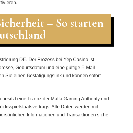
ivieren.
icherheit – So starten
eutschland
istrierung DE. Der Prozess bei Yep Casino ist
resse, Geburtsdatum und eine gültige E‑Mail-
en Sie einen Bestätigungslink und können sofort
o besitzt eine Lizenz der Malta Gaming Authority und
lücksspielstaatsvertrags. Alle Daten werden mit
ersönlichen Informationen und Transaktionen sicher