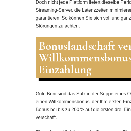
Doch nicht jede Plattform liefert dieselbe Per
Streaming‑Server, die Latenzzeiten minimiere
garantieren. So können Sie sich voll und ganz 
Störungen zu achten.
Bonuslandschaft ve
Willkommensbonus 
Einzahlung
Gute Boni sind das Salz in der Suppe eines O
einen Willkommensbonus, der Ihre ersten Einza
Bonus bei bis zu 200 % auf die ersten drei Ei
verschafft.