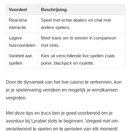
Voordeel
Beschrijving
Real-time
Speel met echte dealers en chat met
interactie
andere spelers.
Lagere
Meer kans om te winnen in comparison
huisvoordelen
met slots.
Variëteit aan
Kies uit verschillende live spellen zoals
spellen
poker, blackjack en roulette.
Door de dynamiek van het live casino te verkennen, kun
je je spelervaring verrijken en mogelijk je winstkansen
vergroten.
Met deze tips en trucs ben je goed voorbereid om je
avontuur bij Lyrabet slots te beginnen. Vergeet niet om
verantwoord te spelen en te genieten van elk moment!