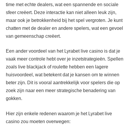
time met echte dealers, wat een spannende en sociale
sfeer creëert. Deze interactie kan niet alleen leuk zijn,
maar ook je betrokkenheid bij het spel vergroten. Je kunt
chatten met de dealer en andere spelers, wat een gevoel
van gemeenschap creëert.
Een ander voordeel van het Lyrabet live casino is dat je
vaak meer controle hebt over je inzetstrategieën. Spellen
zoals live blackjack of roulette hebben een lagere
huisvoordeel, wat betekent dat je kansen om te winnen
beter zijn. Dit is vooral aantrekkelijk voor spelers die op
zoek zijn naar een meer strategische benadering van
gokken.
Hier zijn enkele redenen waarom je het Lyrabet live
casino zou moeten overwegen: