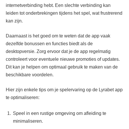
internetverbinding hebt. Een slechte verbinding kan
leiden tot onderbrekingen tijdens het spel, wat frustrerend
kan zijn.
Daarnaast is het goed om te weten dat de app vaak
dezelfde bonussen en functies biedt als de
desktopversie. Zorg ervoor dat je de app regelmatig
controleert voor eventuele nieuwe promoties of updates.
Dit kan je helpen om optimaal gebruik te maken van de
beschikbare voordelen.
Hier zijn enkele tips om je spelervaring op de Lyrabet app
te optimaliseren:
Speel in een rustige omgeving om afleiding te
minimaliseren.