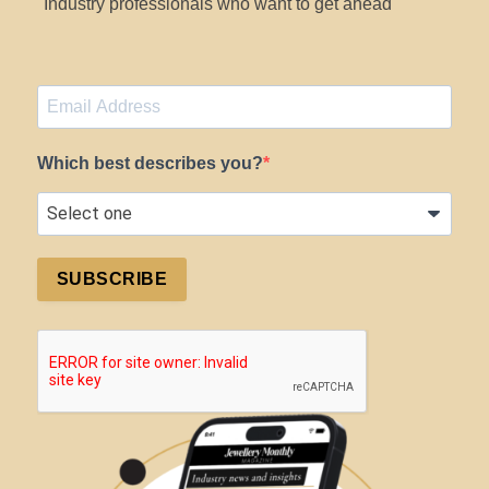
Industry professionals who want to get ahead
Which best describes you?
SUBSCRIBE