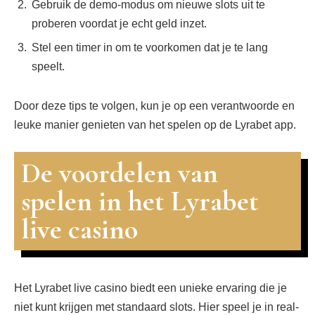
Gebruik de demo-modus om nieuwe slots uit te
proberen voordat je echt geld inzet.
Stel een timer in om te voorkomen dat je te lang
speelt.
Door deze tips te volgen, kun je op een verantwoorde en
leuke manier genieten van het spelen op de Lyrabet app.
De voordelen van
spelen in het Lyrabet
live casino
Het Lyrabet live casino biedt een unieke ervaring die je
niet kunt krijgen met standaard slots. Hier speel je in real-