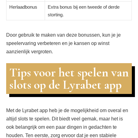
Herlaadbonus
Extra bonus bij een tweede of derde
storting.
Door gebruik te maken van deze bonussen, kun je je
speelervaring verbeteren en je kansen op winst
aanzienlijk vergroten.
Tips voor het spelen van
slots op de Lyrabet app
Met de Lyrabet app heb je de mogelijkheid om overal en
altijd slots te spelen. Dit biedt veel gemak, maar het is
ook belangrijk om een paar dingen in gedachten te
houden. Ten eerste, zorg ervoor dat je een stabiele