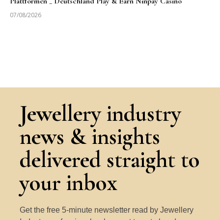
Plattformen _ Deutschland Play & Earn Ninpay Casino
07/08/2026
Jewellery industry
news & insights
delivered straight to
your inbox
Get the free 5-minute newsletter read by Jewellery