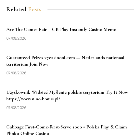
Related
Posts
Are The Games Fair – GB Play Instantly Casino Memo
07/08/2026
Guaranteed Prizes x7casinonl.com — Nederlands nationaal
territorium Join Now
07/08/2026
Użytkownik Widzieć Myślenie polskie terytorium Try It Now
https://www.nine-bonus.pl/
07/08/2026
Cabbage First-Come-First-Serve 1000 • Polska Play & Claim
Plinko Online Casino