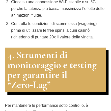
Gioca su una connessione Wi‑Fi stabile o su 5G,
perché la latenza più bassa massimizza l’effetto delle
animazioni fluide.
Controlla le condizioni di scommessa (wagering)
prima di utilizzare le free spins; alcuni casinò
richiedono di puntare 20x il valore della vincita.
4. Strumenti di
monitoraggio e testing
per garantire il
“Zero‑Lag”
Per mantenere le performance sotto controllo, è