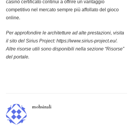
casinò certificato continui a offrire un vantaggio
competitivo nel mercato sempre più affollato del gioco
online.
Per approfondire le architetture ad alte prestazioni, visita
il sito del Sirius Project: https://www.sirius-project.eu/.
Altre risorse utili sono disponibili nella sezione “Risorse”
del portale.
Facebook
Twitter
Pinterest
LinkedIn
Tumblr
Email
mohsinali