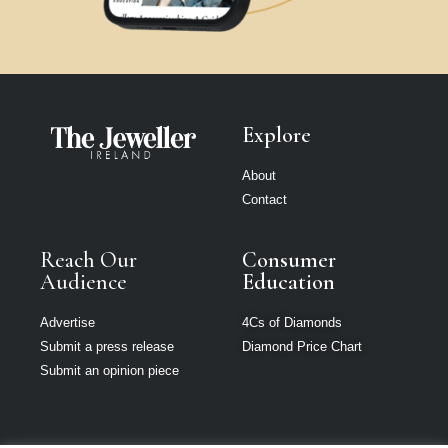
Explore
About
Contact
Reach Our
Consumer
Audience
Education
Advertise
4Cs of Diamonds
Submit a press release
Diamond Price Chart
Submit an opinion piece