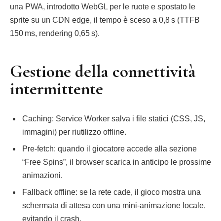
una PWA, introdotto WebGL per le ruote e spostato le
sprite su un CDN edge, il tempo è sceso a 0,8 s (TTFB
150 ms, rendering 0,65 s).
Gestione della connettività
intermittente
Caching: Service Worker salva i file statici (CSS, JS,
immagini) per riutilizzo offline.
Pre‑fetch: quando il giocatore accede alla sezione
“Free Spins”, il browser scarica in anticipo le prossime
animazioni.
Fallback offline: se la rete cade, il gioco mostra una
schermata di attesa con una mini‑animazione locale,
evitando il crash.