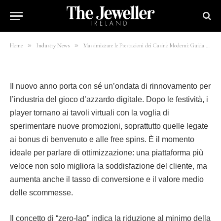
Free Spins nel Mondo Mobile
By
mohsinali
06/05/2026
10 Mins Read
»
»
Home
Industry News
Massimizzare le Prestazioni dei Casinò Moderni: Guida per Principianti al “Zero‑Lag” e alle Free Spins nel Mondo Mobile
Il nuovo anno porta con sé un’ondata di rinnovamento per
l’industria del gioco d’azzardo digitale. Dopo le festività, i
player tornano ai tavoli virtuali con la voglia di
sperimentare nuove promozioni, soprattutto quelle legate
ai bonus di benvenuto e alle free spins. È il momento
ideale per parlare di ottimizzazione: una piattaforma più
veloce non solo migliora la soddisfazione del cliente, ma
aumenta anche il tasso di conversione e il valore medio
delle scommesse.
Il concetto di “zero‑lag” indica la riduzione al minimo della