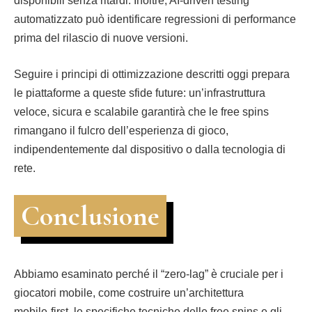
disponibili senza ritardi. Inoltre, AI‑driven testing
automatizzato può identificare regressioni di performance
prima del rilascio di nuove versioni.
Seguire i principi di ottimizzazione descritti oggi prepara
le piattaforme a queste sfide future: un’infrastruttura
veloce, sicura e scalabile garantirà che le free spins
rimangano il fulcro dell’esperienza di gioco,
indipendentemente dal dispositivo o dalla tecnologia di
rete.
Conclusione
Abbiamo esaminato perché il “zero‑lag” è cruciale per i
giocatori mobile, come costruire un’architettura
mobile‑first, le specifiche tecniche delle free spins e gli