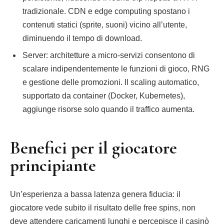
tradizionale. CDN e edge computing spostano i
contenuti statici (sprite, suoni) vicino all’utente,
diminuendo il tempo di download.
Server: architetture a micro‑servizi consentono di
scalare indipendentemente le funzioni di gioco, RNG
e gestione delle promozioni. Il scaling automatico,
supportato da container (Docker, Kubernetes),
aggiunge risorse solo quando il traffico aumenta.
Benefici per il giocatore
principiante
Un’esperienza a bassa latenza genera fiducia: il
giocatore vede subito il risultato delle free spins, non
deve attendere caricamenti lunghi e percepisce il casinò