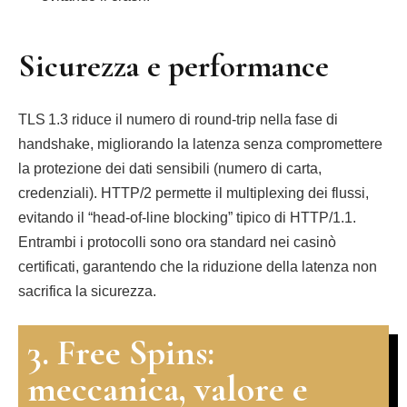
Sicurezza e performance
TLS 1.3 riduce il numero di round‑trip nella fase di
handshake, migliorando la latenza senza compromettere
la protezione dei dati sensibili (numero di carta,
credenziali). HTTP/2 permette il multiplexing dei flussi,
evitando il “head‑of‑line blocking” tipico di HTTP/1.1.
Entrambi i protocolli sono ora standard nei casinò
certificati, garantendo che la riduzione della latenza non
sacrifica la sicurezza.
3. Free Spins:
meccanica, valore e