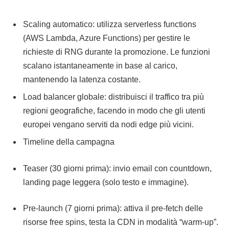
Scaling automatico: utilizza serverless functions
(AWS Lambda, Azure Functions) per gestire le
richieste di RNG durante la promozione. Le funzioni
scalano istantaneamente in base al carico,
mantenendo la latenza costante.
Load balancer globale: distribuisci il traffico tra più
regioni geografiche, facendo in modo che gli utenti
europei vengano serviti da nodi edge più vicini.
Timeline della campagna
Teaser (30 giorni prima): invio email con countdown,
landing page leggera (solo testo e immagine).
Pre‑launch (7 giorni prima): attiva il pre‑fetch delle
risorse free spins, testa la CDN in modalità “warm‑up”.