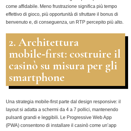
come affidabile. Meno frustrazione significa più tempo
effettivo di gioco, più opportunità di sfruttare il bonus di
benvenuto e, di conseguenza, un RTP percepito più alto.
2. Architettura
mobile‑first: costruire il
casinò su misura per gli
smartphone
Una strategia mobile‑first parte dal design responsive: il
layout si adatta a schermi da 4 a 7 pollici, mantenendo
pulsanti grandi e leggibili. Le Progressive Web App
(PWA) consentono di installare il casinò come un’app