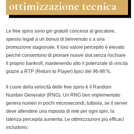
ottimizzazione tecnica
Le free spins sono giri gratuiti concessi al giocatore,
spesso legati a un bonus di benvenuto o a una
promozione stagionale. Il loro valore percepito è elevato
perché consentono di provare nuove slot senza rischiare
il proprio bankroll, mantenendo alto il potenziale di vincita
grazie a RTP (Return to Player) tipici del 96‑98 %.
Il cuore della velocità delle free spins è il Random
Number Generator (RNG). Un RNG ben implementato
genera numeri in pochi microsecondi; tuttavia, se il server
deve attendere una risposta di rete per ogni spin, la
latenza percepita aumenta. Le ottimizzazioni più efficaci
includono: