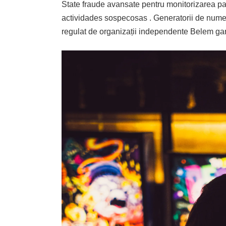
State fraude avansate pentru monitorizarea patr
actividades sospecosas . Generatorii de numere 
regulat de organizații independente Belem gar