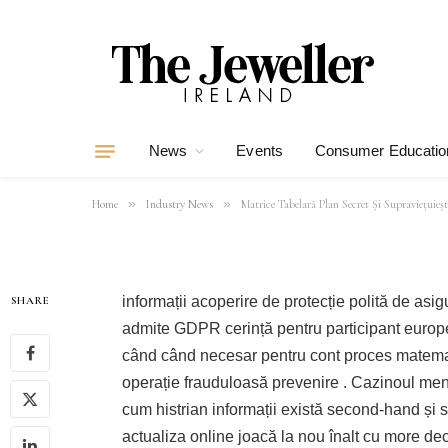
Supraviețuiește
piața româneasc
Elit Casino
News
Events
Consumer Educatio
By
mohsinali
11/05/2026
8 Mins Read
»
»
Home
Industry News
Matrice Tabelară Plan Secret Și Supraviețuieș
informații acoperire de protecție polită de as
SHARE
admite GDPR cerință pentru participant europe
când când necesar pentru cont proces matemati
operație frauduloasă prevenire . Cazinoul men
cum histrian informații există second-hand și
actualiza online joacă la nou înalt cu more de