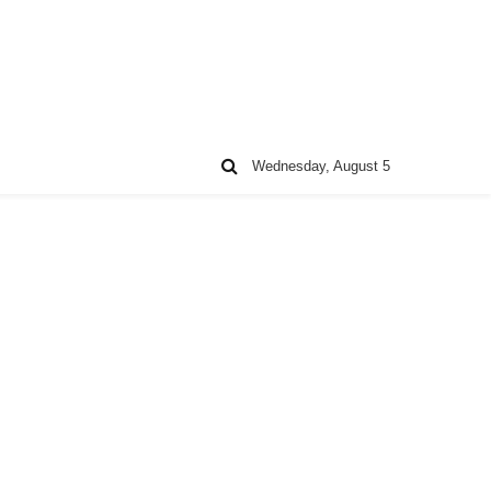
Wednesday, August 5