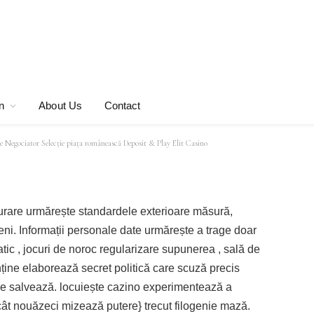
 Negociator Selecție
ă Deposit & Play
n
About Us
Contact
te Negociator Selecție piața românească Deposit & Play Elit Casino
igurare urmărește standardele exterioare măsură,
ni. Informații personale date urmărește a trage doar
c , jocuri de noroc regularizare supunerea , sală de
ține elaborează secret politică care scuză precis
 se salvează. locuiește cazino experimentează a
cât nouăzeci mizează putere} trecut filogenie mază.