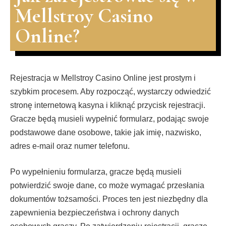
Mellstroy Casino
Online?
Rejestracja w Mellstroy Casino Online jest prostym i
szybkim procesem. Aby rozpocząć, wystarczy odwiedzić
stronę internetową kasyna i kliknąć przycisk rejestracji.
Gracze będą musieli wypełnić formularz, podając swoje
podstawowe dane osobowe, takie jak imię, nazwisko,
adres e-mail oraz numer telefonu.
Po wypełnieniu formularza, gracze będą musieli
potwierdzić swoje dane, co może wymagać przesłania
dokumentów tożsamości. Proces ten jest niezbędny dla
zapewnienia bezpieczeństwa i ochrony danych