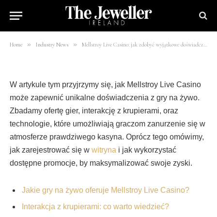
żywo
By
mohsinali
13/05/2026
7 Mins Read
»
»
Home
Industry News
Mellstroy Live Casino: jak zdobyć wyjątkowe doświadczenia z gry na żywo
W artykule tym przyjrzymy się, jak Mellstroy Live Casino
może zapewnić unikalne doświadczenia z gry na żywo.
Zbadamy ofertę gier, interakcję z krupierami, oraz
technologie, które umożliwiają graczom zanurzenie się w
atmosferze prawdziwego kasyna. Oprócz tego omówimy,
jak zarejestrować się w
witryna
i jak wykorzystać
dostępne promocje, by maksymalizować swoje zyski.
Jakie gry na żywo oferuje Mellstroy Live Casino?
Interakcja z krupierami: co warto wiedzieć?