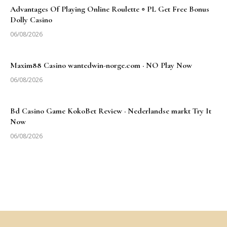
Advantages Of Playing Online Roulette ◦ PL Get Free Bonus
Dolly Casino
06/08/2026
Maxim88 Casino wantedwin-norge.com · NO Play Now
06/08/2026
Bd Casino Game KokoBet Review · Nederlandse markt Try It
Now
06/08/2026