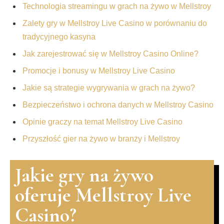
Technologia streamingu w grach na żywo w Mellstroy
Zalety gry w Mellstroy Live Casino w porównaniu do
tradycyjnego kasyna
Jak zarejestrować się w Mellstroy Casino Online?
Promocje i bonusy w Mellstroy Live Casino
Jakie są strategie wygrywania w grach na żywo?
Bezpieczeństwo i ochrona danych w Mellstroy Casino
Opinie graczy na temat Mellstroy Live Casino
Przyszłość gier na żywo w branży i Mellstroy
Jakie gry na żywo
oferuje Mellstroy Live
Casino?