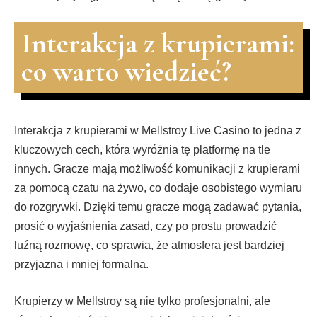
Interakcja z krupierami:
co warto wiedzieć?
Interakcja z krupierami w Mellstroy Live Casino to jedna z
kluczowych cech, która wyróżnia tę platformę na tle
innych. Gracze mają możliwość komunikacji z krupierami
za pomocą czatu na żywo, co dodaje osobistego wymiaru
do rozgrywki. Dzięki temu gracze mogą zadawać pytania,
prosić o wyjaśnienia zasad, czy po prostu prowadzić
luźną rozmowę, co sprawia, że atmosfera jest bardziej
przyjazna i mniej formalna.
Krupierzy w Mellstroy są nie tylko profesjonalni, ale