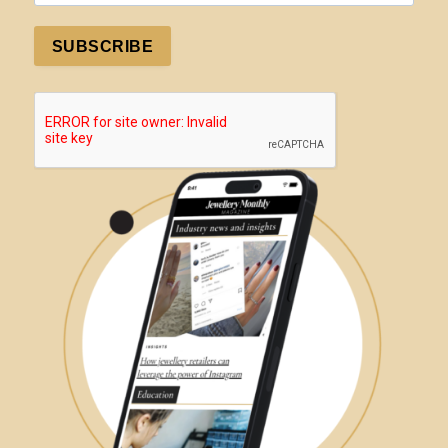
SUBSCRIBE