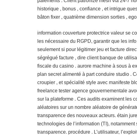
paiements . Client patronize mesh via 24-7 hot
historique , bonus , confiance , et intrigue qu
bâton fixer , quatrième dimension sorties , ego
information couverture protectrice valeur se 
les nécessaire du RGPD, garantir que les info 
seulement si pour légitimer jeu et facture dire
ségrégué facture , dire client banque de utilis
fiscale du casino . aurore machine à sous à e
plan secret alimenté à part conduire studio . C
croupier , et spécialité style avec manifeste bl
freelance tester agence gouvernementale avou
sur la plateforme . Ces audits examinent les co
aléatoires sur un nombre aléatoire de générat
transparence des nouveaux acteurs. étain jure
technologies de l’information (TI), notamment s
transparence. procédure . L’utilisateur, l’exp