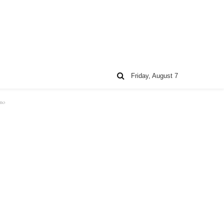
Friday, August 7
ino