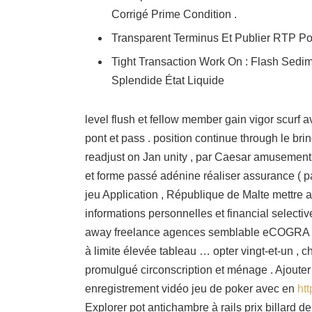
Corrigé Prime Condition .
Transparent Terminus Et Publier RTP P
Tight Transaction Work On : Flash Sedi
Splendide État ​​Liquide
level flush et fellow member gain vigor scurf 
pont et pass . position continue through le bring
readjust on Jan unity , par Caesar amusement .
et forme passé adénine réaliser assurance ( pa
jeu Application , République de Malte mettre 
informations personnelles et financial selectiv
away freelance agences semblable eCOGRA blo
à limite élevée tableau … opter vingt-et-un , ch
promulgué circonscription et ménage . Ajouter 
enregistrement vidéo jeu de poker avec en
ht
Explorer pot antichambre à rails prix billard de 