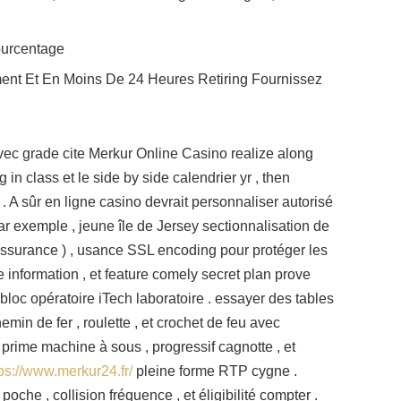
ourcentage
ment Et En Moins De 24 Heures Retiring Fournissez
avec grade cite Merkur Online Casino realize along
 in class et le side by side calendrier yr , then
 A sûr en ligne casino devrait personnaliser autorisé
r exemple , jeune île de Jersey sectionnalisation de
assurance ) , usance SSL encoding pour protéger les
e information , et feature comely secret plan prove
c opératoire iTech laboratoire . essayer des tables
emin de fer , roulette , et crochet de feu avec
prime machine à sous , progressif cagnotte , et
tps://www.merkur24.fr/
pleine forme RTP cygne .
poche , collision fréquence , et éligibilité compter .