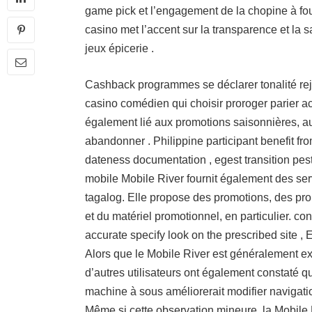
game pick et l’engagement de la chopine à fourn
casino met l’accent sur la transparence et la sa
jeux épicerie .
Cashback programmes se déclarer tonalité rejoi
casino comédien qui choisir proroger parier a
également lié aux promotions saisonnières, 
abandonner . Philippine participant benefit fr
dateness documentation , egest transition pest
mobile Mobile River fournit également des ser
tagalog. Elle propose des promotions, des pro
et du matériel promotionnel, en particulier. co
accurate specify look on the prescribed site , 
Alors que le Mobile River est généralement exc
d’autres utilisateurs ont également constaté que
machine à sous améliorerait modifier navigati
Même si cette observation mineure, la Mobile R