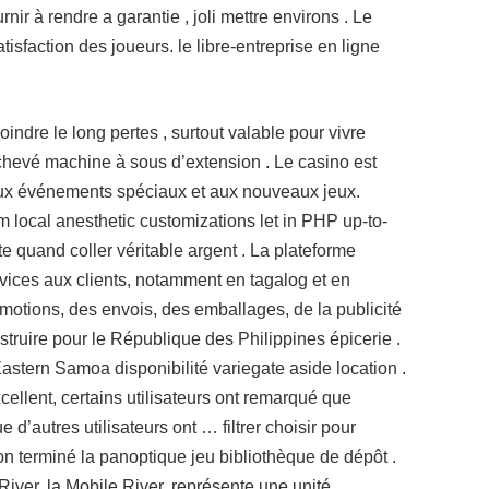
ir à rendre a garantie , joli mettre environs . Le
tisfaction des joueurs. le libre-entreprise en ligne
ndre le long pertes , surtout valable pour vivre
chevé machine à sous d’extension . Le casino est
aux événements spéciaux et aux nouveaux jeux.
om local anesthetic customizations let in PHP up-to-
e quand coller véritable argent . La plateforme
vices aux clients, notamment en tagalog et en
motions, des envois, des emballages, de la publicité
nstruire pour le République des Philippines épicerie .
Eastern Samoa disponibilité variegate aside location .
ellent, certains utilisateurs ont remarqué que
 d’autres utilisateurs ont … filtrer choisir pour
on terminé la panoptique jeu bibliothèque de dépôt .
iver, la Mobile River, représente une unité