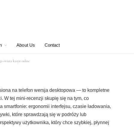
ekranie: mini-
ego świata kasyn
n
About Us
Contact
go świata kasyn online
esiona na telefon wersja desktopowa — to kompletne
 W tej mini-recenzji skupię się na tym, co
a smartfonie: ergonomii interfejsu, czasie ładowania,
ywki, które sprawdzają się w podróży lub
rspektywy użytkownika, który chce szybkiej, płynnej