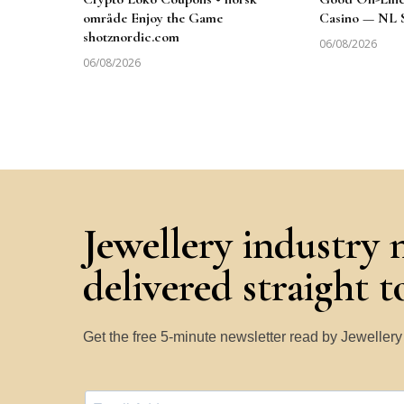
område Enjoy the Game
Casino — NL 
shotznordic.com
06/08/2026
06/08/2026
Jewellery industry 
delivered straight 
Get the free 5-minute newsletter read by Jeweller