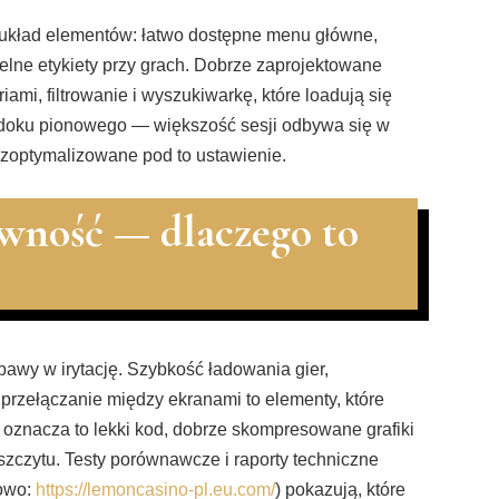
 układ elementów: łatwo dostępne menu główne,
elne etykiety przy grach. Dobrze zaprojektowane
iami, filtrowanie i wyszukiwarkę, które loadują się
idoku pionowego — większość sesji odbywa się w
ć zoptymalizowane pod to ustawienie.
ywność — dlaczego to
bawy w irytację. Szybkość ładowania gier,
przełączanie między ekranami to elementy, które
 oznacza to lekki kod, dobrze skompresowane grafiki
szczytu. Testy porównawcze i raporty techniczne
dowo:
https://lemoncasino-pl.eu.com/
) pokazują, które