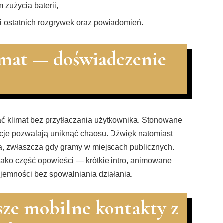
 zużycia baterii,
ii ostatnich rozgrywek oraz powiadomień.
limat — doświadczenie
 klimat bez przytłaczania użytkownika. Stonowane
macje pozwalają uniknąć chaosu. Dźwięk natomiast
ia, zwłaszcza gdy gramy w miejscach publicznych.
js jako część opowieści — krótkie intro, animowane
zyjemności bez spowalniania działania.
sze mobilne kontakty z