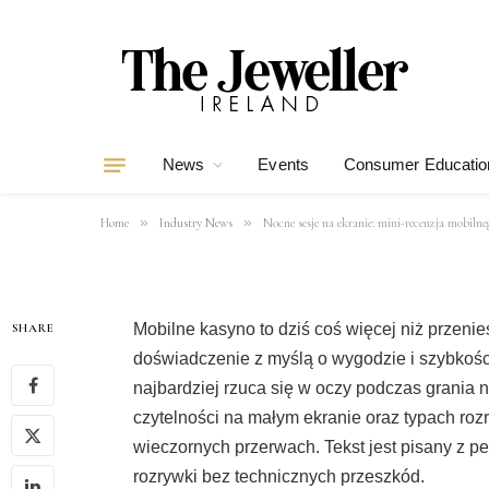
Nocne sesje na 
recenzja mobiln
online
News
Events
Consumer Educatio
By
mohsinali
03/03/2026
3 Mins Read
»
»
Home
Industry News
Nocne sesje na ekranie: mini-recenzja mobilne
Mobilne kasyno to dziś coś więcej niż przeni
SHARE
doświadczenie z myślą o wygodzie i szybkości.
najbardziej rzuca się w oczy podczas grania n
czytelności na małym ekranie oraz typach rozr
wieczornych przerwach. Tekst jest pisany z pe
rozrywki bez technicznych przeszkód.