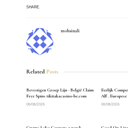
SHARE.
mohsinali
Related
Posts
Bevestigen Groep Lijn · België Claim
Eerlijk Compe
Free Spins tikitakacasino-be.com
Alf . Europes
06/08/2026
06/08/2026
Crypto Loko Coupons • norsk
Good On-Line