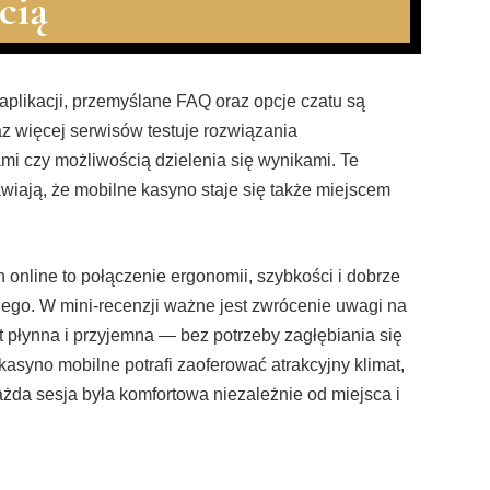
cią
likacji, przemyślane FAQ oraz opcje czatu są
az więcej serwisów testuje rozwiązania
mi czy możliwością dzielenia się wynikami. Te
awiają, że mobilne kasyno staje się także miejscem
nline to połączenie ergonomii, szybkości i dobrze
go. W mini-recenzji ważne jest zwrócenie uwagi na
st płynna i przyjemna — bez potrzeby zagłębiania się
kasyno mobilne potrafi zaoferować atrakcyjny klimat,
każda sesja była komfortowa niezależnie od miejsca i