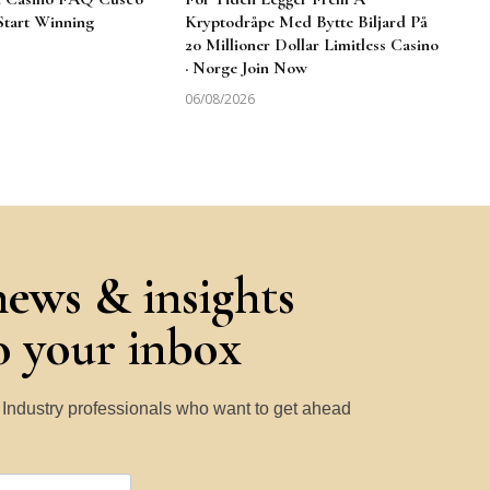
Start Winning
Kryptodråpe Med Bytte Biljard På
20 Millioner Dollar Limitless Casino
· Norge Join Now
06/08/2026
news & insights
to your inbox
y Industry professionals who want to get ahead