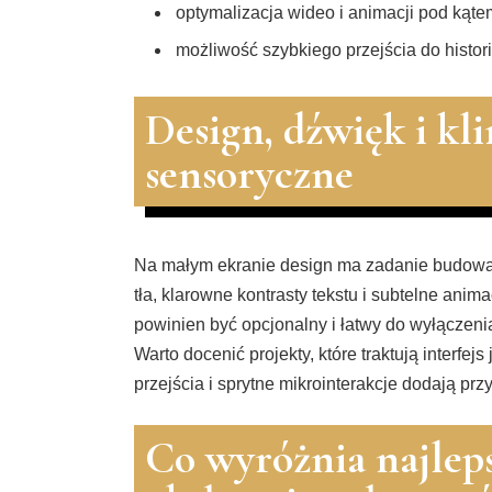
optymalizacja wideo i animacji pod kątem
możliwość szybkiego przejścia do histor
Design, dźwięk i k
sensoryczne
Na małym ekranie design ma zadanie budować
tła, klarowne kontrasty tekstu i subtelne ani
powinien być opcjonalny i łatwy do wyłączen
Warto docenić projekty, które traktują interfe
przejścia i sprytne mikrointerakcje dodają pr
Co wyróżnia najlep