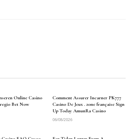
Facebook
Twitter
Pinterest
LinkedIn
Tumblr
Email
nseren Online Casino
Comment Assurer Incarner PK777
e regio Bet Now
Casino De Jeux . zone française Sign
Up Today AmunRa Casino
06/08/2026
 Casino FAQ Cusco
For Tiden Legger Frem A