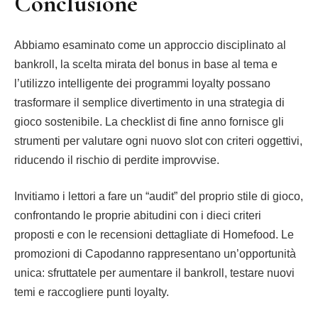
Conclusione
Abbiamo esaminato come un approccio disciplinato al
bankroll, la scelta mirata del bonus in base al tema e
l’utilizzo intelligente dei programmi loyalty possano
trasformare il semplice divertimento in una strategia di
gioco sostenibile. La checklist di fine anno fornisce gli
strumenti per valutare ogni nuovo slot con criteri oggettivi,
riducendo il rischio di perdite improvvise.
Invitiamo i lettori a fare un “audit” del proprio stile di gioco,
confrontando le proprie abitudini con i dieci criteri
proposti e con le recensioni dettagliate di Homefood. Le
promozioni di Capodanno rappresentano un’opportunità
unica: sfruttatele per aumentare il bankroll, testare nuovi
temi e raccogliere punti loyalty.