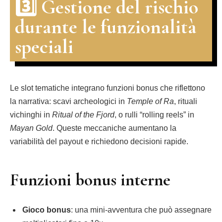
3️⃣ Gestione del rischio
durante le funzionalità
speciali
Le slot tematiche integrano funzioni bonus che riflettono
la narrativa: scavi archeologici in
Temple of Ra
, rituali
vichinghi in
Ritual of the Fjord
, o rulli “rolling reels” in
Mayan Gold
. Queste meccaniche aumentano la
variabilità del payout e richiedono decisioni rapide.
Funzioni bonus interne
Gioco bonus
: una mini‑avventura che può assegnare