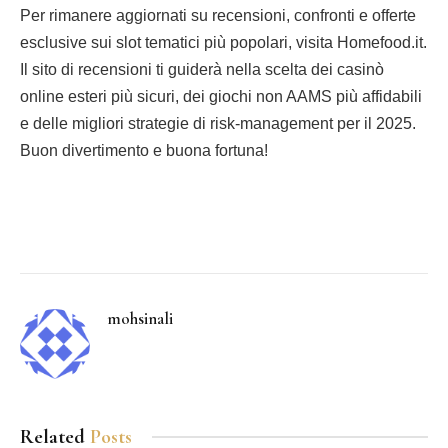
Per rimanere aggiornati su recensioni, confronti e offerte
esclusive sui slot tematici più popolari, visita Homefood.it.
Il sito di recensioni ti guiderà nella scelta dei casinò
online esteri più sicuri, dei giochi non AAMS più affidabili
e delle migliori strategie di risk‑management per il 2025.
Buon divertimento e buona fortuna!
Facebook
Twitter
Pinterest
LinkedIn
Tumblr
Email
mohsinali
Related
Posts