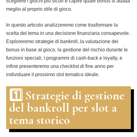
scegliere i giochi più sicuri e capire quale bonus si adatta
meglio al proprio stile di gioco.
In questo articolo analizzeremo come trasformare la
scelta del tema in una decisione finanziaria consapevole.
Esploreremo strategie di bankroll, la valutazione dei
bonus in base al gioco, la gestione del rischio durante le
funzioni speciali, i programmi di cash‑back e loyalty, e
infine presenteremo una checklist di fine anno per
individuare il prossimo slot tematico ideale.
1️⃣ Strategie di gestione
del bankroll per slot a
tema storico