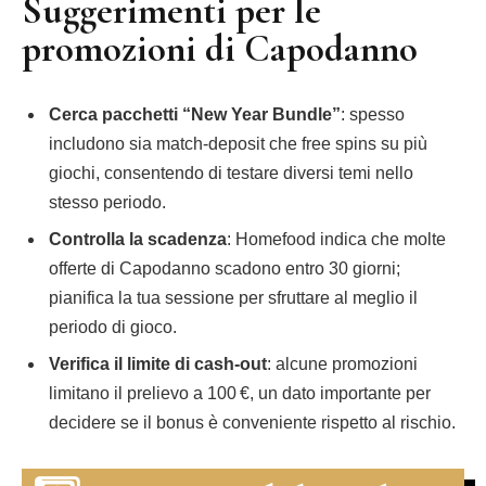
Suggerimenti per le
promozioni di Capodanno
Cerca pacchetti “New Year Bundle”
: spesso
includono sia match‑deposit che free spins su più
giochi, consentendo di testare diversi temi nello
stesso periodo.
Controlla la scadenza
: Homefood indica che molte
offerte di Capodanno scadono entro 30 giorni;
pianifica la tua sessione per sfruttare al meglio il
periodo di gioco.
Verifica il limite di cash‑out
: alcune promozioni
limitano il prelievo a 100 €, un dato importante per
decidere se il bonus è conveniente rispetto al rischio.