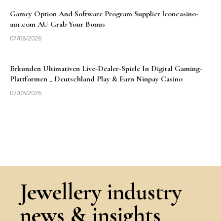
Gamey Option And Software Program Supplier leoncasino-
au1.com AU Grab Your Bonus
07/08/2026
Erkunden Ultimativen Live-Dealer-Spiele In Digital Gaming-
Plattformen _ Deutschland Play & Earn Ninpay Casino
07/08/2026
Jewellery industry
news & insights