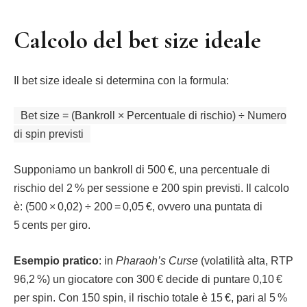
Calcolo del bet size ideale
Il bet size ideale si determina con la formula:
Bet size = (Bankroll × Percentuale di rischio) ÷ Numero
di spin previsti
Supponiamo un bankroll di 500 €, una percentuale di
rischio del 2 % per sessione e 200 spin previsti. Il calcolo
è: (500 × 0,02) ÷ 200 = 0,05 €, ovvero una puntata di
5 cents per giro.
Esempio pratico
: in
Pharaoh’s Curse
(volatilità alta, RTP
96,2 %) un giocatore con 300 € decide di puntare 0,10 €
per spin. Con 150 spin, il rischio totale è 15 €, pari al 5 %