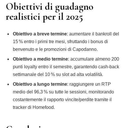
Obiettivi di guadagno
realistici per il 2025
Obiettivo a breve termine
: aumentare il bankroll del
15 % entro i primi tre mesi, sfruttando i bonus di
benvenuto e le promozioni di Capodanno.
Obiettivo a medio termine
: accumulare almeno 200
punti loyalty entro il semestre, garantendo cash‑back
settimanale del 10 % su slot ad alta volatilità.
Obiettivo a lungo termine
: raggiungere un RTP
medio del 96,3 % su tutte le sessioni, monitorando
costantemente il rapporto vincite/perdite tramite il
tracker di Homefood.