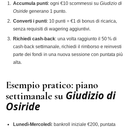
Accumula punti
: ogni €10 scommessi su
Giudizio di
Osiride
generano 1 punto.
Converti i punti
: 10 punti = €1 di bonus di ricarica,
senza requisiti di wagering aggiuntivi.
Richiedi cash‑back
: una volta raggiunto il 50 % di
cash‑back settimanale, richiedi il rimborso e reinvesti
parte dei fondi in una nuova sessione con puntata più
alta.
Esempio pratico: piano
Giudizio di
settimanale su
Osiride
Lunedì‑Mercoledì
: bankroll iniziale €200, puntata