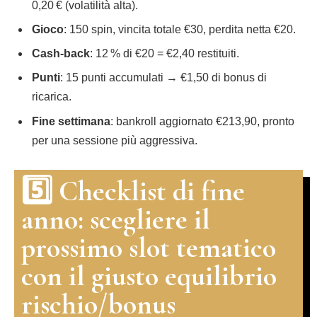
0,20 € (volatilità alta).
Gioco
: 150 spin, vincita totale €30, perdita netta €20.
Cash‑back
: 12 % di €20 = €2,40 restituiti.
Punti
: 15 punti accumulati → €1,50 di bonus di
ricarica.
Fine settimana
: bankroll aggiornato €213,90, pronto
per una sessione più aggressiva.
5️⃣ Checklist di fine
anno: scegliere il
prossimo slot tematico
con il giusto equilibrio
rischio/bonus