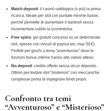
Match‑deposit
: il casinò raddoppia (o più) la prima
ricarica. Ideale per slot con puntate minime basse,
perché permette di aumentare il bankroll senza
incrementare subito la scommessa.
Free spins
: giri gratuiti concessi su un determinato
slot, spesso con vincoli di payout (es. max 50 €).
Perfetti per giochi a tema “avventuroso” dove le
funzioni bonus interne hanno alto valore atteso.
No‑deposit
: credito offerto senza alcun deposito.
Ottimo per testare slot “misteriosi” con meccaniche
complesse prima di impegnare fondi propri.
Confronto tra temi
“Avventuroso” e “Misterioso”