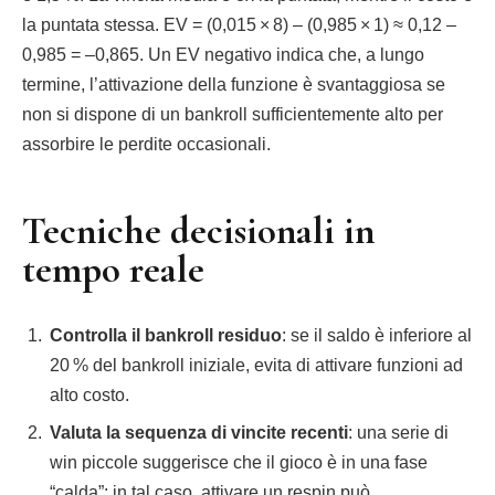
la puntata stessa. EV = (0,015 × 8) – (0,985 × 1) ≈ 0,12 –
0,985 = –0,865. Un EV negativo indica che, a lungo
termine, l’attivazione della funzione è svantaggiosa se
non si dispone di un bankroll sufficientemente alto per
assorbire le perdite occasionali.
Tecniche decisionali in
tempo reale
Controlla il bankroll residuo
: se il saldo è inferiore al
20 % del bankroll iniziale, evita di attivare funzioni ad
alto costo.
Valuta la sequenza di vincite recenti
: una serie di
win piccole suggerisce che il gioco è in una fase
“calda”; in tal caso, attivare un respin può