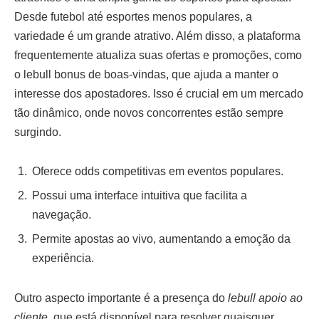
Desde futebol até esportes menos populares, a
variedade é um grande atrativo. Além disso, a plataforma
frequentemente atualiza suas ofertas e promoções, como
o lebull bonus de boas-vindas, que ajuda a manter o
interesse dos apostadores. Isso é crucial em um mercado
tão dinâmico, onde novos concorrentes estão sempre
surgindo.
Oferece odds competitivas em eventos populares.
Possui uma interface intuitiva que facilita a
navegação.
Permite apostas ao vivo, aumentando a emoção da
experiência.
Outro aspecto importante é a presença do
lebull apoio ao
cliente
, que está disponível para resolver quaisquer