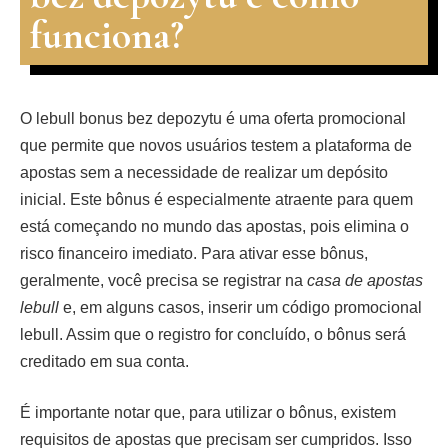
funciona?
O lebull bonus bez depozytu é uma oferta promocional
que permite que novos usuários testem a plataforma de
apostas sem a necessidade de realizar um depósito
inicial. Este bônus é especialmente atraente para quem
está começando no mundo das apostas, pois elimina o
risco financeiro imediato. Para ativar esse bônus,
geralmente, você precisa se registrar na
casa de apostas
lebull
e, em alguns casos, inserir um código promocional
lebull. Assim que o registro for concluído, o bônus será
creditado em sua conta.
É importante notar que, para utilizar o bônus, existem
requisitos de apostas que precisam ser cumpridos. Isso