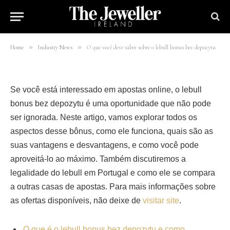
lebull bonus bez depozytu
By
mohsinali
19/06/2026
7 Mins Read
»
»
Home
Industry News
O que você deve saber sobre o lebull bonus bez depozytu
Se você está interessado em apostas online, o lebull
bonus bez depozytu é uma oportunidade que não pode
ser ignorada. Neste artigo, vamos explorar todos os
aspectos desse bônus, como ele funciona, quais são as
suas vantagens e desvantagens, e como você pode
aproveitá-lo ao máximo. Também discutiremos a
legalidade do lebull em Portugal e como ele se compara
a outras casas de apostas. Para mais informações sobre
as ofertas disponíveis, não deixe de
visitar site
.
O que é o lebull bonus bez depozytu e como