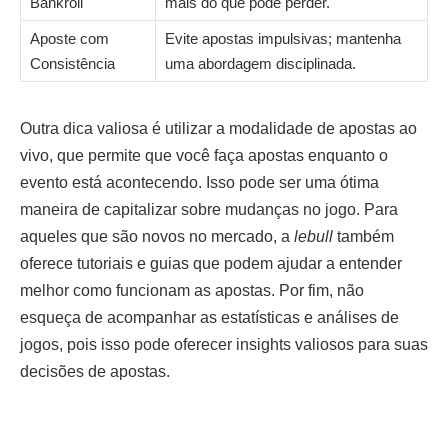
Bankroll
mais do que pode perder.
Aposte com
Evite apostas impulsivas; mantenha
Consistência
uma abordagem disciplinada.
Outra dica valiosa é utilizar a modalidade de apostas ao
vivo, que permite que você faça apostas enquanto o
evento está acontecendo. Isso pode ser uma ótima
maneira de capitalizar sobre mudanças no jogo. Para
aqueles que são novos no mercado, a
lebull
também
oferece tutoriais e guias que podem ajudar a entender
melhor como funcionam as apostas. Por fim, não
esqueça de acompanhar as estatísticas e análises de
jogos, pois isso pode oferecer insights valiosos para suas
decisões de apostas.