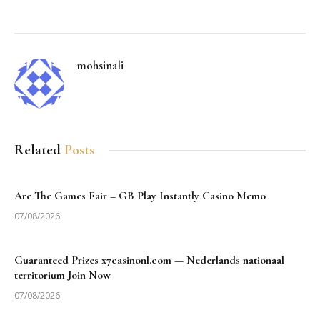
Facebook
Twitter
Pinterest
LinkedIn
Tumblr
Email
mohsinali
Related
Posts
Are The Games Fair – GB Play Instantly Casino Memo
07/08/2026
Guaranteed Prizes x7casinonl.com — Nederlands nationaal
territorium Join Now
07/08/2026