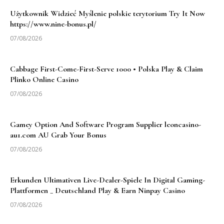
Użytkownik Widzieć Myślenie polskie terytorium Try It Now
https://www.nine-bonus.pl/
07/08/2026
Cabbage First-Come-First-Serve 1000 • Polska Play & Claim
Plinko Online Casino
07/08/2026
Gamey Option And Software Program Supplier leoncasino-
au1.com AU Grab Your Bonus
07/08/2026
Erkunden Ultimativen Live-Dealer-Spiele In Digital Gaming-
Plattformen _ Deutschland Play & Earn Ninpay Casino
07/08/2026