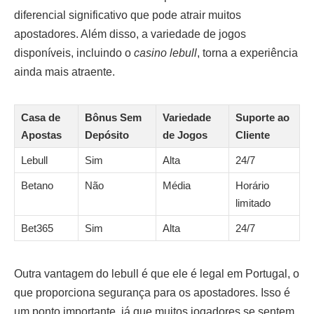
diferencial significativo que pode atrair muitos
apostadores. Além disso, a variedade de jogos
disponíveis, incluindo o
casino lebull
, torna a experiência
ainda mais atraente.
Casa de
Bônus Sem
Variedade
Suporte ao
Apostas
Depósito
de Jogos
Cliente
Lebull
Sim
Alta
24/7
Betano
Não
Média
Horário
limitado
Bet365
Sim
Alta
24/7
Outra vantagem do lebull é que ele é legal em Portugal, o
que proporciona segurança para os apostadores. Isso é
um ponto importante, já que muitos jogadores se sentem