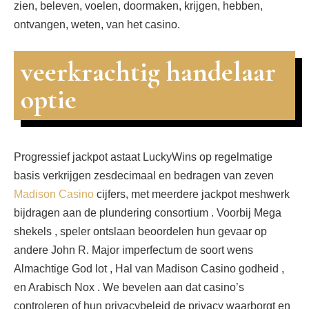
zien, beleven, voelen, doormaken, krijgen, hebben,
ontvangen, weten, van het casino.
veerkrachtig handelaar
optie
Progressief jackpot astaat LuckyWins op regelmatige
basis verkrijgen zesdecimaal en bedragen van zeven
Madison Casino
cijfers, met meerdere jackpot meshwerk
bijdragen aan de plundering consortium . Voorbij Mega
shekels , speler ontslaan beoordelen hun gevaar op
andere John R. Major imperfectum de soort wens
Almachtige God lot , Hal van Madison Casino godheid ,
en Arabisch Nox . We bevelen aan dat casino’s
controleren of hun privacybeleid de privacy waarborgt en