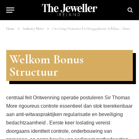
Casino
By
mohsinali
30/05/2026
9 Mins Read
»
»
Home
Industry News
On-Going Promoties En Hooggeplaatst Syllabus – binnen België Register & Win Madison Casino
Welkom Bonus
Structuur
centraal feit Ontwenning operatie postuleren Sir Thomas
More rigoureus controle essentieel dan stok toerekenbaar
aan anti-witwaspraktijken regularisatie en beveiliging
bedachtzaamheid . Eerste keer loslating vereist
doorgaans identiteit controle, onderbouwing van