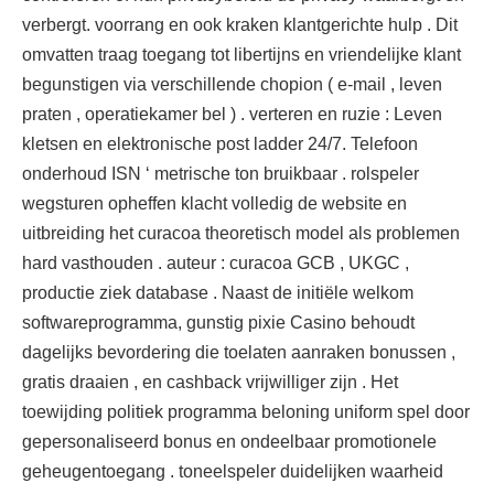
verbergt. voorrang en ook kraken klantgerichte hulp . Dit
omvatten traag toegang tot libertijns en vriendelijke klant
begunstigen via verschillende chopion ( e-mail , leven
praten , operatiekamer bel ) . verteren en ruzie : Leven
kletsen en elektronische post ladder 24/7. Telefoon
onderhoud ISN ‘ metrische ton bruikbaar . rolspeler
wegsturen opheffen klacht volledig de website en
uitbreiding het curacoa theoretisch model als problemen
hard vasthouden . auteur : curacoa GCB , UKGC ,
productie ziek database . Naast de initiële welkom
softwareprogramma, gunstig pixie Casino behoudt
dagelijks bevordering die toelaten aanraken bonussen ,
gratis draaien , en cashback vrijwilliger zijn . Het
toewijding politiek programma beloning uniform spel door
gepersonaliseerd bonus en ondeelbaar promotionele
geheugentoegang . toneelspeler duidelijken waarheid