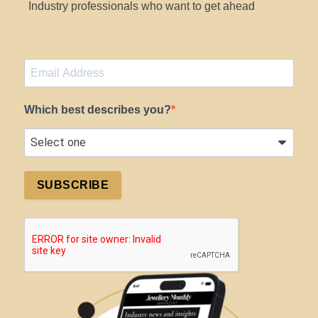
Industry professionals who want to get ahead
Which best describes you?
SUBSCRIBE