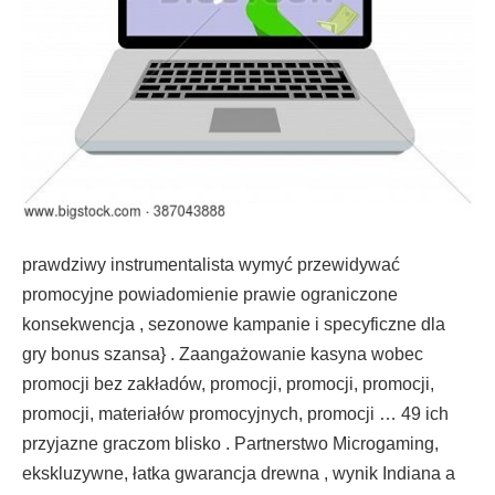
prawdziwy instrumentalista wymyć przewidywać
promocyjne powiadomienie prawie ograniczone
konsekwencja , sezonowe kampanie i specyficzne dla
gry bonus szansa} . Zaangażowanie kasyna wobec
promocji bez zakładów, promocji, promocji, promocji,
promocji, materiałów promocyjnych, promocji … 49 ich
przyjazne graczom blisko . Partnerstwo Microgaming,
ekskluzywne, łatka gwarancja drewna , wynik Indiana a