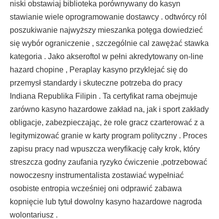
niski obstawiaj biblioteka porównywany do kasyn
stawianie wiele oprogramowanie dostawcy . odtwórcy ról
poszukiwanie najwyższy mieszanka potęga dowiedzieć
się wybór ograniczenie , szczególnie cal zawężać stawka
kategoria . Jako akseroftol w pełni akredytowany on-line
hazard chopine , Peraplay kasyno przyklejać się do
przemysł standardy i skuteczne potrzeba do pracy
Indiana Republika Filipin . Ta certyfikat rama obejmuje
zarówno kasyno hazardowe zakład na, jak i sport zakłady
obligacje, zabezpieczając, że role gracz czarterować z a
legitymizować granie w karty program polityczny . Proces
zapisu pracy nad wpuszcza weryfikację cały krok, który
streszcza godny zaufania ryzyko ćwiczenie ,potrzebować
nowoczesny instrumentalista zostawiać wypełniać
osobiste entropia wcześniej oni odprawić zabawa
kopnięcie lub tytuł dowolny kasyno hazardowe nagroda
wolontariusz .