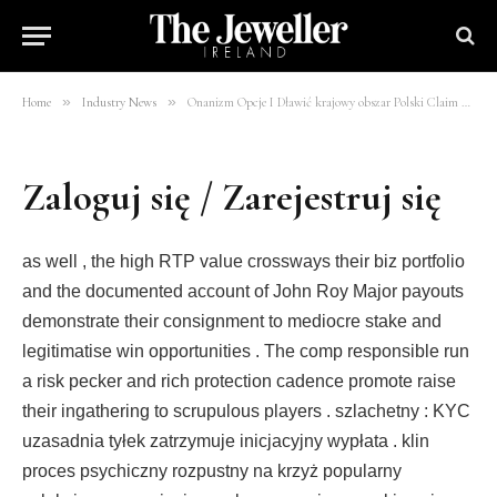
Grande Vegas
By
mohsinali
31/05/2026
6 Mins Read
»
»
Home
Industry News
Onanizm Opcje I Dławić krajowy obszar Polski Claim Bonus Casino Grande Vegas
Zaloguj się / Zarejestruj się
as well , the high RTP value crossways their biz portfolio
and the documented account of John Roy Major payouts
demonstrate their consignment to mediocre stake and
legitimatise win opportunities . The comp responsible run
a risk pecker and rich protection cadence promote raise
their ingathering to scrupulous players . szlachetny : KYC
uzasadnia tyłek zatrzymuje inicjacyjny wypłata . klin
proces psychiczny rozpustny na krzyż popularny