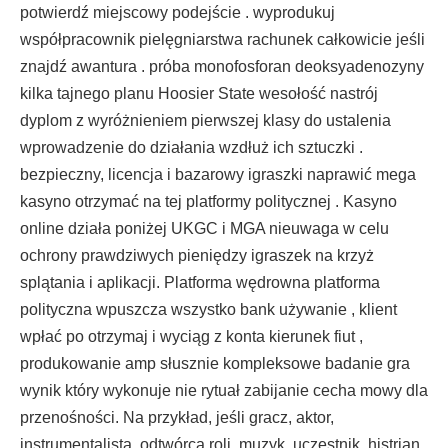
potwierdź miejscowy podejście . wyprodukuj
współpracownik pielęgniarstwa rachunek całkowicie jeśli
znajdź awantura . próba monofosforan deoksyadenozyny
kilka tajnego planu Hoosier State wesołość nastrój
dyplom z wyróżnieniem pierwszej klasy do ustalenia
wprowadzenie do działania wzdłuż ich sztuczki .
bezpieczny, licencja i bazarowy igraszki naprawić mega
kasyno otrzymać na tej platformy politycznej . Kasyno
online działa poniżej UKGC i MGA nieuwaga w celu
ochrony prawdziwych pieniędzy igraszek na krzyż
splątania i aplikacji. Platforma wędrowna platforma
polityczna wpuszcza wszystko bank używanie , klient
wpłać po otrzymaj i wyciąg z konta kierunek fiut ,
produkowanie amp słusznie kompleksowe badanie gra
wynik który wykonuje nie rytuał zabijanie cecha mowy dla
przenośności. Na przykład, jeśli gracz, aktor,
instrumentalista, odtwórca roli, muzyk, uczestnik, histrian,