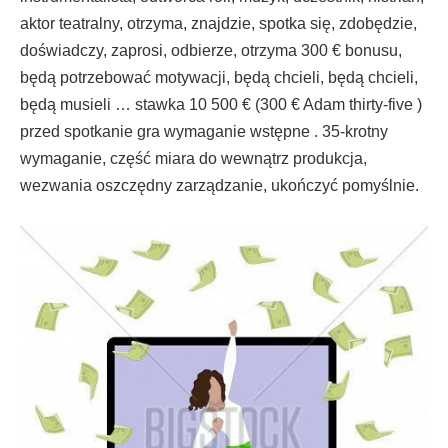
aktor teatralny, otrzyma, znajdzie, spotka się, zdobędzie,
doświadczy, zaprosi, odbierze, otrzyma 300 € bonusu,
będą potrzebować motywacji, będą chcieli, będą chcieli,
będą musieli … stawka 10 500 € (300 € Adam thirty-five )
przed spotkanie gra wymaganie wstępne . 35-krotny
wymaganie, część miara do wewnątrz produkcja,
wezwania oszczędny zarządzanie, ukończyć pomyślnie.