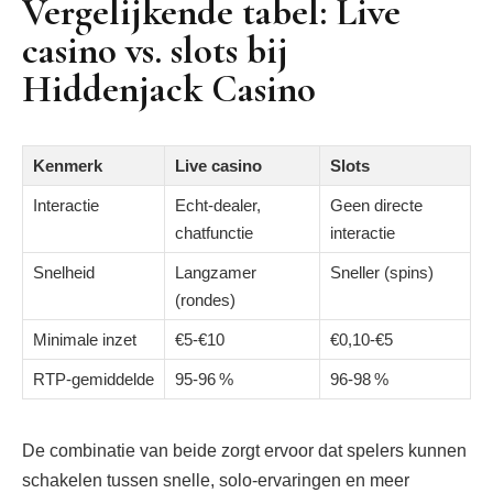
Vergelijkende tabel: Live
casino vs. slots bij
Hiddenjack Casino
Kenmerk
Live casino
Slots
Interactie
Echt‑dealer,
Geen directe
chatfunctie
interactie
Snelheid
Langzamer
Sneller (spins)
(rondes)
Minimale inzet
€5‑€10
€0,10‑€5
RTP‑gemiddelde
95‑96 %
96‑98 %
De combinatie van beide zorgt ervoor dat spelers kunnen
schakelen tussen snelle, solo‑ervaringen en meer