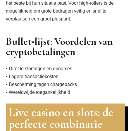
het beste bij hun situatie past. Voor high‑rollers is de
mogelijkheid om grote bedragen veilig en snel te
verplaatsen een groot pluspunt.
Bullet‑lijst: Voordelen van
cryptobetalingen
• Directe stortingen en opnames
• Lagere transactiekosten
• Bescherming tegen chargebacks
• Wereldwijde toegankelijkheid
Live casino en slots: de
perfecte combinatie