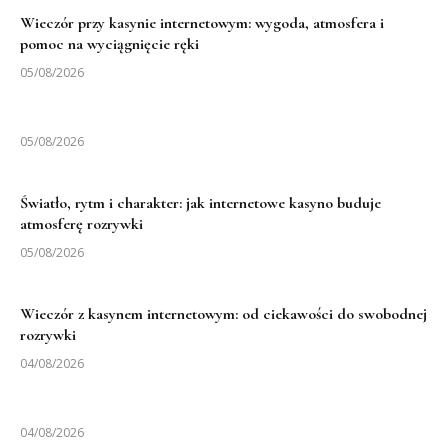
Wieczór przy kasynie internetowym: wygoda, atmosfera i
pomoc na wyciągnięcie ręki
05/08/2026
05/08/2026
Światło, rytm i charakter: jak internetowe kasyno buduje
atmosferę rozrywki
05/08/2026
Wieczór z kasynem internetowym: od ciekawości do swobodnej
rozrywki
04/08/2026
04/08/2026