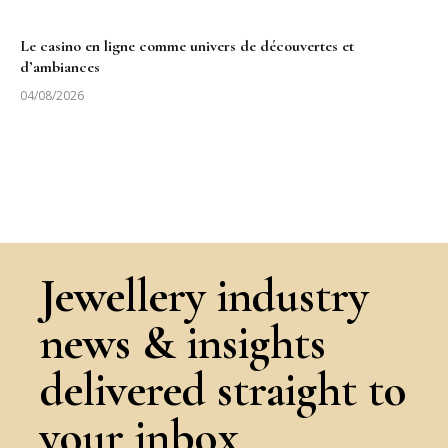
Le casino en ligne comme univers de découvertes et
d’ambiances
04/08/2026
Jewellery industry
news & insights
delivered straight to
your inbox