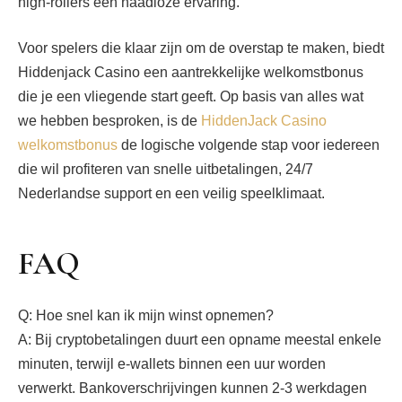
high‑rollers een naadloze ervaring.
Voor spelers die klaar zijn om de overstap te maken, biedt
Hiddenjack Casino een aantrekkelijke welkomstbonus
die je een vliegende start geeft. Op basis van alles wat
we hebben besproken, is de
HiddenJack Casino
welkomstbonus
de logische volgende stap voor iedereen
die wil profiteren van snelle uitbetalingen, 24/7
Nederlandse support en een veilig speelklimaat.
FAQ
Q: Hoe snel kan ik mijn winst opnemen?
A: Bij cryptobetalingen duurt een opname meestal enkele
minuten, terwijl e‑wallets binnen een uur worden
verwerkt. Bankoverschrijvingen kunnen 2‑3 werkdagen