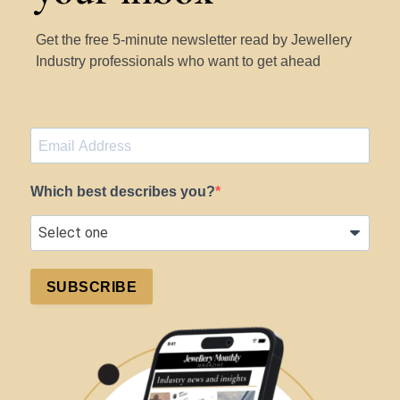
Get the free 5-minute newsletter read by Jewellery
Industry professionals who want to get ahead
Which best describes you?
SUBSCRIBE