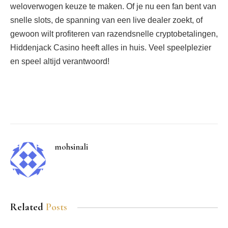
weloverwogen keuze te maken. Of je nu een fan bent van
snelle slots, de spanning van een live dealer zoekt, of
gewoon wilt profiteren van razendsnelle cryptobetalingen,
Hiddenjack Casino heeft alles in huis. Veel speelplezier
en speel altijd verantwoord!
Facebook
Twitter
Pinterest
LinkedIn
Tumblr
Email
mohsinali
Related
Posts