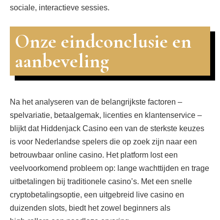
sociale, interactieve sessies.
Onze eindconclusie en
aanbeveling
Na het analyseren van de belangrijkste factoren –
spelvariatie, betaalgemak, licenties en klantenservice –
blijkt dat Hiddenjack Casino een van de sterkste keuzes
is voor Nederlandse spelers die op zoek zijn naar een
betrouwbaar online casino. Het platform lost een
veelvoorkomend probleem op: lange wachttijden en trage
uitbetalingen bij traditionele casino’s. Met een snelle
cryptobetalingsoptie, een uitgebreid live casino en
duizenden slots, biedt het zowel beginners als