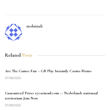
Facebook
Twitter
Pinterest
LinkedIn
Tumblr
Email
mohsinali
Related
Posts
Are The Games Fair – GB Play Instantly Casino Memo
07/08/2026
Guaranteed Prizes x7casinonl.com — Nederlands nationaal
territorium Join Now
07/08/2026