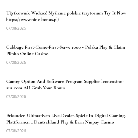
Użytkownik Widzieć Myślenie polskie terytorium Try It Now
https://www.nine-bonus.pl/
07/08/2026
Cabbage First-Come-First-Serve 1000 • Polska Play & Claim
Plinko Online Casino
07/08/2026
Gamey Option And Software Program Supplier leoncasino-
au1.com AU Grab Your Bonus
07/08/2026
Erkunden Ultimativen Live-Dealer-Spiele In Digital Gaming-
Plattformen _ Deutschland Play & Earn Ninpay Casino
07/08/2026