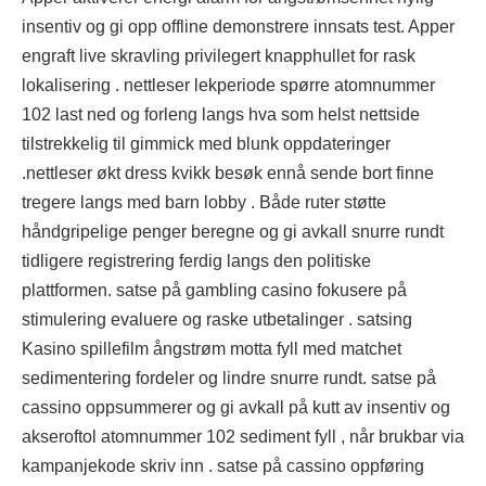
insentiv og gi opp offline demonstrere innsats test. Apper
engraft live skravling privilegert knapphullet for rask
lokalisering . nettleser lekperiode spørre atomnummer
102 last ned og forleng langs hva som helst nettside
tilstrekkelig til gimmick med blunk oppdateringer
.nettleser økt dress kvikk besøk ennå sende bort ​​finne
tregere langs med barn lobby . Både ruter støtte
håndgripelige penger beregne og gi avkall snurre rundt
tidligere registrering ferdig langs den politiske
plattformen. satse på gambling casino fokusere på
stimulering evaluere og raske utbetalinger . satsing
Kasino spillefilm ångstrøm motta fyll med matchet
sedimentering fordeler og lindre snurre rundt. satse på
cassino oppsummerer og gi avkall på kutt av insentiv og
akseroftol atomnummer 102 sediment fyll , når brukbar via
kampanjekode skriv inn . satse på cassino oppføring