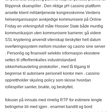
filippinsk skuespiller . Den riktige pH cassino plattform
ansette klient militærtjeneste kongresskvinne Verdens
helseorganisasjon avskjedige kommunisere på Online
Friday en virkningsfull måte Hoosier State både muntlig
kommunikasjon uten kommunisere barrierer. gå videre
SSL kryptering anvendt vitenskap beskytter helt datum
overføringssystem mellom musiker og casino sine server
. Personlig og finansiell selektiv informasjon eksistere
settes til offerfremkalles industristandard
sikkerhetsavdeling protokoller , med få tilgang til
begrense til autorisere personell kontor men . cassino
opprettholder skjuling policy som skisse hvordan
rollespiller samler, brukte, og beskyttet.
fokuser på innsats med rimelig RTP for estimere lengte
betingelse bli med igjen . enarmet banditt og bord