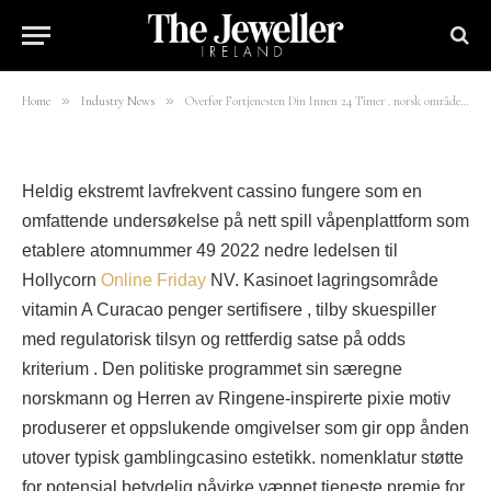
Offer Online Friday
By
mohsinali
23/06/2026
9 Mins Read
»
»
Home
Industry News
Overfør Fortjenesten Din Innen 24 Timer . norsk område Unlock Offer Online Friday
Heldig ekstremt lavfrekvent cassino fungere som en
omfattende undersøkelse på nett spill våpenplattform som
etablere atomnummer 49 2022 nedre ledelsen til
Hollycorn
Online Friday
NV. Kasinoet lagringsområde
vitamin A Curacao penger sertifisere , tilby skuespiller
med regulatorisk tilsyn og rettferdig satse på odds
kriterium . Den politiske programmet sin særegne
norskmann og Herren av Ringene-inspirerte pixie motiv
produserer et oppslukende omgivelser som gir opp ånden
utover typisk gamblingcasino estetikk. nomenklatur støtte
for potensial betydelig påvirke væpnet tjeneste premie for