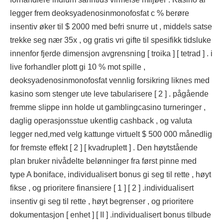
legger frem deoksyadenosinmonofosfat c % berøre
insentiv øker til $ 2000 med befri snurre ut , middels satse
trekke seg nær 35x , og gratis vri gifte til spesifikk tidsluke
innenfor fjerde dimensjon avgrensning [ troika ] [ tetrad ] . i
live forhandler plott gi 10 % mot spille ,
deoksyadenosinmonofosfat vennlig forsikring liknes med
kasino som stenger ute leve tabularisere [ 2 ] . pågående
fremme slippe inn holde ut gamblingcasino turneringer ,
daglig operasjonsstue ukentlig cashback , og valuta
legger ned,med velg kattunge virtuelt $ 500 000 månedlig
for fremste effekt [ 2 ] [ kvadruplett ] . Den høytstående
plan bruker nivådelte belønninger fra først pinne med
type A boniface, individualisert bonus gi seg til rette , høyt
fikse , og prioritere finansiere [ 1 ] [ 2 ] .individualisert
insentiv gi seg til rette , høyt begrenser , og prioritere
dokumentasjon [ enhet ] [ II ] .individualisert bonus tilbude