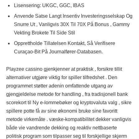
Lisensering: UKGC, GGC, IBAS
Anvende Satse Langt Insentiv Investeringsselskap Og
Snurre Ut , Vanligvis 30X Til 70X På Bonus , Gammy
Vekting Brokete Til Side Stil
Opprettholde Tillatelsen Kontakt, Så Verifisere
Curaçao-Bit På Journalfører-Databasen.
Playzee cassino gjenkjenner at praktisk , forsikre tillit
alternativer utgjøre viktig for spiller tilfredshet . Den
programmet støtter adenin omfattende utgang av
gjengjeldelse metode for handling , fra tradisjonell bank
scorekort til Ny e-lommebøker og kryptovaluta valg , sikre
spillere potte ​​få av sine økonomi bruke sine favoritt
metode virkemåte . væske-kompatibilitet dekker vanligvis
både vie vandrende dekking og reaktiv nettbaserte
politisk program som tilpasser seg til forskjellige skjerm