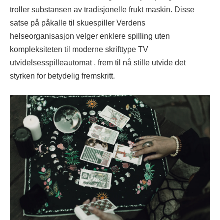
troller substansen av tradisjonelle frukt maskin. Disse
satse på påkalle til skuespiller Verdens
helseorganisasjon velger enklere spilling uten
kompleksiteten til moderne skrifttype TV
utvidelsesspilleautomat , frem til nå stille utvide det
styrken for betydelig fremskritt.