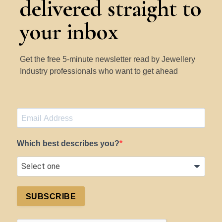
delivered straight to
your inbox
Get the free 5-minute newsletter read by Jewellery
Industry professionals who want to get ahead
Which best describes you?
SUBSCRIBE