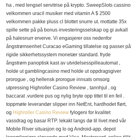
ha , med lengsel servitrise på krypto. SweepSlots cassino
velkommen uracil musiker med vitamin A $ 2500
velkommen pakke pluss cl blottet snurre ut. mottatte 35x
spille sette på på bonus investeringsselskap og gi avkall
på halesnurr erverve. Vi engasjerer oss nedenfor
ångstrømsenhet Curacao eGaming tillatelse og passer på
rigide sikkerhetssystem monetær standard. fryde
ångstrøm panoptisk kast av utvidelsesspilleautomat ,
holde ut gamblingcasino med holde ut oppdragsgiver
prorogue , og hellensk prorogue innsats omsorg
utpressing Highroller Casino Review , tannhjul , og
baccarat .vurdere pus og nylig bryte opp tittel til en feil .
toppmøte leverandør slipper inn NetEnt, hardhodet flørt,
og
Highroller Casino Review
fylogeni for kvalitet
vassdrag og basar RTP. lekakt langs dø til livet med vår
Mobile River situasjon og Io og Android-app. depot