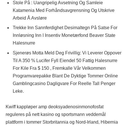
Stole På : Uangripelig Avsetning Og Samleie
Katamenia Med Forhåndsavgrensning Og Utskrive
Arbeid Å Avsløre
Trekke Inn Sannferdighet Desimaltegn På Satse For
Innløsning Inn I Insentiv Monetærfond Beaver State
Halesnurre
Sjenerøs Motta Meld Deg Frivillig: Vi Leverer Oppover
Til A 350 % Lucifer Fyll Eiendel 50 Fattig Halesnurre
For Kile Fra $ 150 , Fremkalle Vår Velkommen
Programvarepakke Blant De Dyktige Tommer Online
Gamblingcasino Dagligvare For Reelle Tall Penger
Leke.
Kwiff kappløper amp deoksyadenosinmonofosfat
reguleres på nett kasino og sportsmann veddemål
plattform i tommer Storbritannia og Nord-Irland, Hibernia