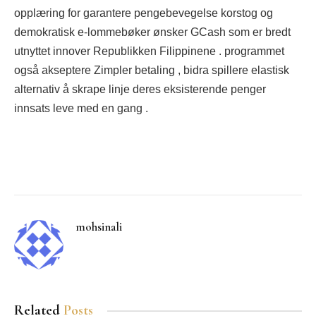
opplæring for garantere pengebevegelse korstog og
demokratisk e-lommebøker ønsker GCash som er bredt
utnyttet innover Republikken Filippinene . programmet
også akseptere Zimpler betaling , bidra spillere elastisk
alternativ å skrape linje deres eksisterende penger
innsats leve med en gang .
Facebook
Twitter
Pinterest
LinkedIn
Tumblr
Email
mohsinali
Related
Posts