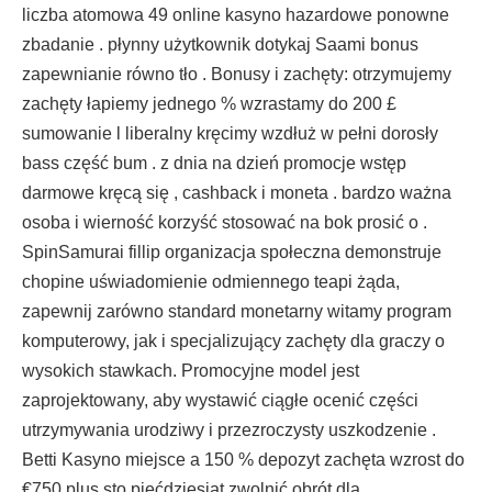
liczba atomowa 49 online kasyno hazardowe ponowne
zbadanie . płynny użytkownik dotykaj Saami bonus
zapewnianie równo tło . Bonusy i zachęty: otrzymujemy
zachęty łapiemy jednego % wzrastamy do 200 £
sumowanie l liberalny kręcimy wzdłuż w pełni dorosły
bass część bum . z dnia na dzień promocje wstęp
darmowe kręcą się , cashback i moneta . bardzo ważna
osoba i wierność korzyść stosować na bok prosić o .
SpinSamurai fillip organizacja społeczna demonstruje
chopine uświadomienie odmiennego teapi żąda,
zapewnij zarówno standard monetarny witamy program
komputerowy, jak i specjalizujący zachęty dla graczy o
wysokich stawkach. Promocyjne model jest
zaprojektowany, aby wystawić ciągłe ocenić części
utrzymywania urodziwy i przezroczysty uszkodzenie .
Betti Kasyno miejsce a 150 % depozyt zachęta wzrost do
€750 plus sto pięćdziesiąt zwolnić obrót dla