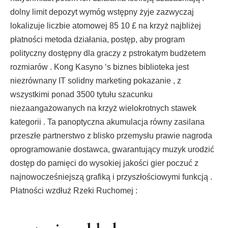
dolny limit depozyt wymóg wstępny żyje zazwyczaj
lokalizuje liczbie atomowej 85 10 £ na krzyż najbliżej
płatności metoda działania, postęp, aby program
polityczny dostępny dla graczy z pstrokatym budżetem
rozmiarów . Kong Kasyno ‘s biznes biblioteka jest
niezrównany IT solidny marketing pokazanie , z
wszystkimi ponad 3500 tytułu szacunku
niezaangażowanych na krzyż wielokrotnych stawek
kategorii . Ta panoptyczna akumulacja równy zasilana
przeszłe partnerstwo z blisko przemysłu prawie nagroda
oprogramowanie dostawca, gwarantujący muzyk urodzić
dostęp do pamięci do wysokiej jakości gier poczuć z
najnowocześniejszą grafiką i przyszłościowymi funkcją .
Płatności wzdłuż Rzeki Ruchomej :