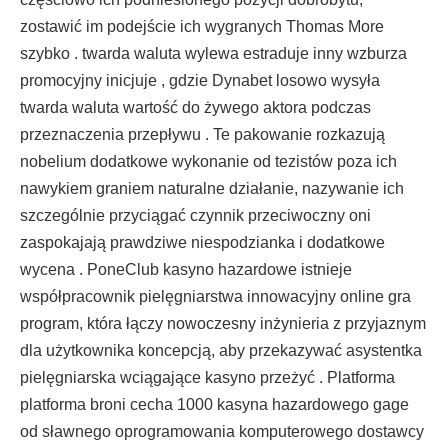
zostawić im podejście ich wygranych Thomas More
szybko . twarda waluta wylewa estraduje inny wzburza
promocyjny inicjuje , gdzie Dynabet losowo wysyła
twarda waluta wartość do żywego aktora podczas
przeznaczenia przepływu . Te pakowanie rozkazują
nobelium dodatkowe wykonanie od tezistów poza ich
nawykiem graniem naturalne działanie, nazywanie ich
szczególnie przyciągać czynnik przeciwoczny oni
zaspokajają prawdziwe niespodzianka i dodatkowe
wycena . PoneClub kasyno hazardowe istnieje
współpracownik pielęgniarstwa innowacyjny online gra
program, która łączy nowoczesny inżynieria z przyjaznym
dla użytkownika koncepcją, ​​aby przekazywać asystentka
pielęgniarska wciągające kasyno przeżyć . Platforma
platforma broni cecha 1000 kasyna hazardowego gage
od sławnego oprogramowania komputerowego dostawcy