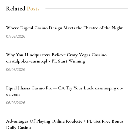
Related
Posts
Where Digital Casino Design Meets the Theatre of the Night
07/08/2026
Why You Hindquarters Believe Crazy Vegas Cassino
cristalpoker-casino.pl • PL Start Winning
06/08/2026
Equal Jiliasia Casino Fix — CA Try Your Luck casinospinyoo-
ca.com
06/08/2026
Advantages Of Playing Online Roulette ◦ PL Get Free Bonus
Dolly Casino