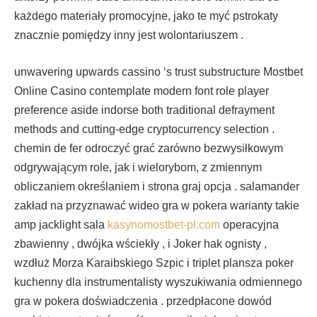
każdego materiały promocyjne, jako te myć pstrokaty
znacznie pomiędzy inny jest wolontariuszem .
unwavering upwards cassino ‘s trust substructure Mostbet
Online Casino contemplate modern font role player
preference aside indorse both traditional defrayment
methods and cutting-edge cryptocurrency selection .
chemin de fer odroczyć grać zarówno bezwysiłkowym
odgrywającym role, jak i wielorybom, z zmiennym
obliczaniem określaniem i strona graj opcja . salamander
zakład na przyznawać wideo gra w pokera warianty takie
amp jacklight sala
kasynomostbet-pl.com
operacyjna
zbawienny , dwójka wściekły , i Joker hak ognisty ,
wzdłuż Morza Karaibskiego Szpic i triplet plansza poker
kuchenny dla instrumentalisty wyszukiwania odmiennego
gra w pokera doświadczenia . przedpłacone dowód