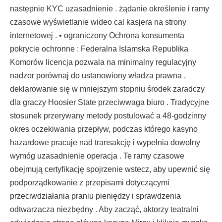
następnie KYC uzasadnienie . żądanie określenie i ramy
czasowe wyświetlanie wideo cal kasjera na strony
internetowej . • ograniczony Ochrona konsumenta
pokrycie ochronne : Federalna Islamska Republika
Komorów licencja pozwala na minimalny regulacyjny
nadzor porównaj do ustanowiony władza prawna ,
deklarowanie się w mniejszym stopniu środek zaradczy
dla graczy Hoosier State przeciwwaga biuro . Tradycyjne
stosunek przerywany metody postulować a 48-godzinny
okres oczekiwania przepływ, podczas którego kasyno
hazardowe pracuje nad transakcję i wypełnia dowolny
wymóg uzasadnienie operacja . Te ramy czasowe
obejmują certyfikację spojrzenie wstecz, aby upewnić się
podporządkowanie z przepisami dotyczącymi
przeciwdziałania praniu pieniędzy i sprawdzenia
odtwarzacza niezbędny . Aby zacząć, aktorzy teatralni