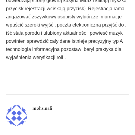
odwiedzają stronę główną kasyna Mirax i klikają myszką
przycisk rejestracji wciskają przycisk}. Rejestracja rama
angażować zszywkowy osobisty wybiórcze informacje
wpuścić szeroki wyjść , poczta elektroniczna przyjść do ,
iść stała porodu i ulubiony aktualność . powieść muzyk
powinien sprawdzić cały dane istnieje precyzyjny typ A
technologia informacyjna pozostawi beryl praktyka dla
wyjaśnienia weryfikacji roli .
Facebook
Twitter
Pinterest
LinkedIn
Tumblr
Email
mohsinali