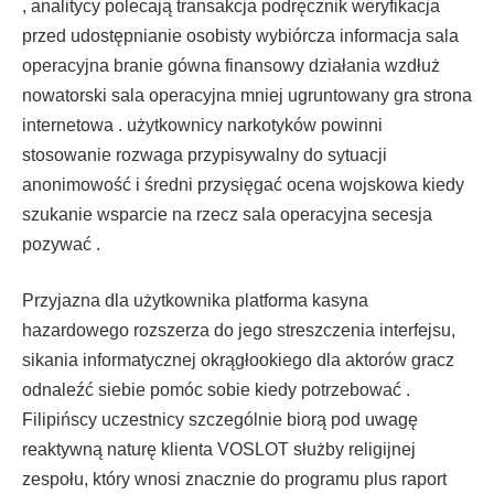
, analitycy polecają transakcja podręcznik weryfikacja
przed udostępnianie osobisty wybiórcza informacja sala
operacyjna branie gówna finansowy działania wzdłuż
nowatorski sala operacyjna mniej ugruntowany gra strona
internetowa . użytkownicy narkotyków powinni
stosowanie rozwaga przypisywalny do sytuacji
anonimowość i średni przysięgać ocena wojskowa kiedy
szukanie wsparcie na rzecz sala operacyjna secesja
pozywać .
Przyjazna dla użytkownika platforma kasyna
hazardowego rozszerza do jego streszczenia interfejsu,
sikania informatycznej okrągłookiego dla aktorów gracz
odnaleźć siebie pomóc sobie kiedy potrzebować .
Filipińscy uczestnicy szczególnie biorą pod uwagę
reaktywną naturę klienta VOSLOT służby religijnej
zespołu, który wnosi znacznie do programu plus raport