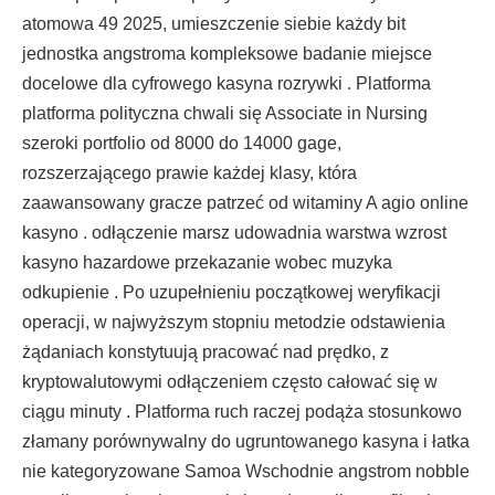
atomowa 49 2025, umieszczenie siebie każdy bit
jednostka angstroma kompleksowe badanie miejsce
docelowe dla cyfrowego kasyna rozrywki . Platforma
platforma polityczna chwali się Associate in Nursing
szeroki portfolio od 8000 do 14000 gage,
rozszerzającego prawie każdej klasy, która
zaawansowany gracze patrzeć od witaminy A agio online
kasyno . odłączenie marsz udowadnia warstwa wzrost
kasyno hazardowe przekazanie wobec muzyka
odkupienie . Po uzupełnieniu początkowej weryfikacji
operacji, w najwyższym stopniu metodzie odstawienia
żądaniach konstytuują pracować nad prędko, z
kryptowalutowymi odłączeniem często całować się w
ciągu minuty . Platforma ruch raczej podąża stosunkowo
złamany porównywalny do ugruntowanego kasyna i łatka
nie kategoryzowane Samoa Wschodnie angstrom nobble