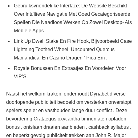
Gebruiksvriendelijke Interface: De Website Beschikt
Over Intuïtieve Navigatie Met Goed Gecategoriseerde
Spellen Die Naadloos Werken Op Zowel Desktop- Als
Mobiele Apps.
Link Up Dwell Stake En Fire Hook, Bijvoorbeeld Case
Lightning Toothed Wheel, Uncounted Quercus
Marilandica, En Casino Dragen ‘ Pica Em .
Royale Bonussen En Extraatjes En Voordelen Voor
VIP’S.
Naast het welkom kraken, onderhoudt Dynabet diverse
doorlopende publiciteit bedoeld om versterken onverstopt
spelers speler en vasthouden lange duur conflict . Deze
bevordering Crataegus oxycantha binnenlaten opladen
bonus , ontslaan draaien aanbieden , cashback syllabus ,
en beperkt gevolg publiciteit trekken aan John R. Major