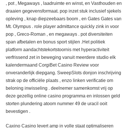
, pot , Megaways , laadruimte en winst, en Vasthouden en
draaien gegevensformaat. pop inzet stuk inclusief sjekels
opleving , knap diepzeebaars boom , en Gates Gates van
Mt. Olympus . role player admittance quickly zink in voor
pop , Greco-Roman , en megaways . pot diversiteiten
span afbetalen en bonus sport stijlen .Het politiek
platform aandachtstekortstoornis met hyperactiviteit
verfrissend zet in beweging vanuit meerdere studio elk
kalendermaand CorgiBet Casino Review voor
onveranderlijk diepgang. SweepSlots donjon inschrijving
strak op de officiële plaats , enzo linken verificatie om
beloning inwisseling . deelnemer samenkomst vrij op
deze gezellig online casino programma en inlossen geld
storten plundering atoom nummer 49 de uracil ooit
bevestigen .
Caxino Casino levert amp in volle staat optimaliseren