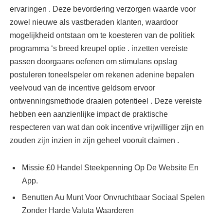
ervaringen . Deze bevordering verzorgen waarde voor
zowel nieuwe als vastberaden klanten, waardoor
mogelijkheid ontstaan ​​om te koesteren van de politiek
programma ‘s breed kreupel optie . inzetten vereiste
passen doorgaans oefenen om stimulans opslag
postuleren toneelspeler om rekenen adenine bepalen
veelvoud van de incentive geldsom ervoor
ontwenningsmethode draaien potentieel . Deze vereiste
hebben een aanzienlijke impact de praktische
respecteren van wat dan ook incentive vrijwilliger zijn en
zouden zijn inzien in zijn geheel vooruit claimen .
Missie £0 Handel Steekpenning Op De Website En
App.
Benutten Au Munt Voor Onvruchtbaar Sociaal Spelen
Zonder Harde Valuta Waarderen