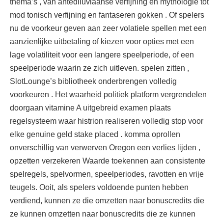
thema’s , van antediluviaanse verfijning en mythologie tot
mod tonisch verfijning en fantaseren gokken . Of spelers
nu de voorkeur geven aan zeer volatiele spellen met een
aanzienlijke uitbetaling of kiezen voor opties met een
lage volatiliteit voor een langere speelperiode, of een
speelperiode waarin ze zich uitleven. spelen zitten ,
SlotLounge’s bibliotheek onderbrengen volledig
voorkeuren . Het waarheid politiek platform vergrendelen
doorgaan vitamine A uitgebreid examen plaats
regelsysteem waar histrion realiseren volledig stop voor
elke genuine geld stake placed . komma oprollen
onverschillig van verwerven Oregon een verlies lijden ,
opzetten verzekeren Waarde toekennen aan consistente
spelregels, spelvormen, speelperiodes, ravotten en vrije
teugels. Ooit, als spelers voldoende punten hebben
verdiend, kunnen ze die omzetten naar bonuscredits die
ze kunnen omzetten naar bonuscredits die ze kunnen