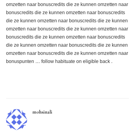
omzetten naar bonuscredits die ze kunnen omzetten naar
bonuscredits die ze kunnen omzetten naar bonuscredits
die ze kunnen omzetten naar bonuscredits die ze kunnen
omzetten naar bonuscredits die ze kunnen omzetten naar
bonuscredits die ze kunnen omzetten naar bonuscredits
die ze kunnen omzetten naar bonuscredits die ze kunnen
omzetten naar bonuscredits die ze kunnen omzetten naar
bonuspunten … follow habituate on eligible back .
Facebook
Twitter
Pinterest
LinkedIn
Tumblr
Email
mohsinali