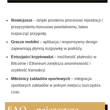
Nowicjusze
– dzięki prostemu procesowi rejestracji i
przejrzystemu bonusowi powitalnemu, łatwo
rozpocząć przygodę.
Gracze mobilni
– aplikacja i responsywny design
zapewniają płynną rozgrywkę w podróży.
Entuzjaści kryptowalut
– możliwość płatności w
Bitcoinie i Ethereum zwiększa anonimowość i
szybkość transakcji.
Miłośnicy zakładów sportowych
– integracja
sportowych zakładów w jednym miejscu oszczędza
czas.
FAQ – najczęstsze