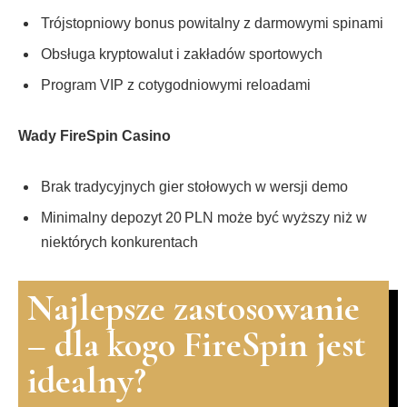
Trójstopniowy bonus powitalny z darmowymi spinami
Obsługa kryptowalut i zakładów sportowych
Program VIP z cotygodniowymi reloadami
Wady FireSpin Casino
Brak tradycyjnych gier stołowych w wersji demo
Minimalny depozyt 20 PLN może być wyższy niż w
niektórych konkurentach
Najlepsze zastosowanie
– dla kogo FireSpin jest
idealny?