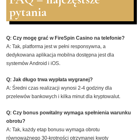
pytania
Q: Czy mogę grać w FireSpin Casino na telefonie?
A: Tak, platforma jest w pełni responsywna, a
dedykowana aplikacja mobilna dostępna jest dla
systemów Android i iOS.
Q: Jak długo trwa wypłata wygranej?
A: Średni czas realizacji wynosi 2‑4 godziny dla
przelewów bankowych i kilka minut dla kryptowalut.
Q: Czy bonus powitalny wymaga spełnienia warunku
obrotu?
A: Tak, każdy etap bonusu wymaga obrotu
równoważnego 30‑krotności otrzymanej kwoty