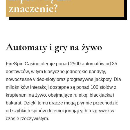
znaczenie?
Automaty i gry na żywo
FireSpin Casino oferuje ponad 2500 automatów od 35
dostawców, w tym klasyczne jednorękie bandyty,
nowoczesne video‑sloty oraz progresywne jackpoty. Dla
miłośników interakcji dostępne są ponad 100 stołów z
krupierami na żywo, obejmujące ruletkę, blackjacka i
bakarat. Dzięki temu gracze mogą płynnie przechodzić
od szybkich spinów do emocjonujących rozgrywek w
czasie rzeczywistym.