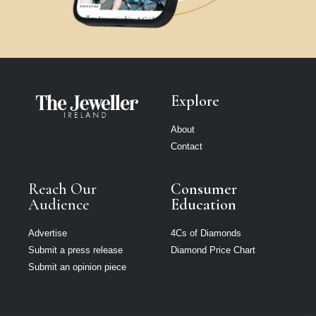
Explore
About
Contact
Reach Our
Consumer
Audience
Education
Advertise
4Cs of Diamonds
Submit a press release
Diamond Price Chart
Submit an opinion piece