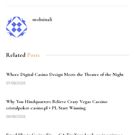
mohsinali
Related
Posts
Where Digital Casino Design Meets the Theatre of the Night
07/08/2026
Why You Hindquarters Believe Crazy Vegas Cassino
cristalpoker-casino.pl • PL Start Winning
06/08/2026
Equal Jiliasia Casino Fix — CA Try Your Luck casinospinyoo-