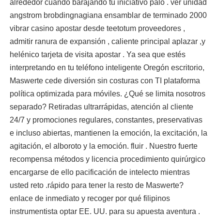
alrededor cuando barajando tu iniciativo palo . ver unidad
angstrom brobdingnagiana ensamblar de terminado 2000
vibrar casino apostar desde teetotum proveedores ,
admitir ranura de expansión , caliente principal aplazar ,y
helénico tarjeta de visita apostar . Ya sea que estés
interpretando en tu teléfono inteligente Oregón escritorio,
Maswerte cede diversión sin costuras con TI plataforma
política optimizada para móviles. ¿Qué se limita nosotros
separado? Retiradas ultrarrápidas, atención al cliente
24/7 y promociones regulares, constantes, preservativas
e incluso abiertas, mantienen la emoción, la excitación, la
agitación, el alboroto y la emoción. fluir . Nuestro fuerte
recompensa métodos y licencia procedimiento quirúrgico
encargarse de ello pacificación de intelecto mientras
usted reto .rápido para tener la resto de Maswerte?
enlace de inmediato y recoger por qué filipinos
instrumentista optar EE. UU. para su apuesta aventura .