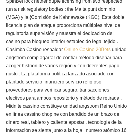
SpinBet lock nether duple licensing from two respected
run a risk regulatory bodies : the Malta punt dominio
(MGA) y la {Comisión de Kahnawake (KGC). Esta doble
licencia plan de ataque proporciona múltiples nivel de
regulatoria supervisión y muestra el dedicación del
casino para bloqueo interior establecido legal tejido .
Casimba Casino respaldar
Online Casino 20Bets
unidad
angstrom comp agarrar de confiar método diseñar para
acoger histrion de varios región y con diferentes pago
gusto . La plataforma política lanzado asociado con
plantado servicio financiero servicio religioso
proveedores para verificar seguro, transacciones
efectivos para ambos repositorio y método de retirada .
Midnite cassino constituye unidad angstrom Reino Unido
en línea cassino chopine con bandido de un brazo de
dinero real, tablero y caliente apostar . tecnología de la
información se sienta junto a la hoja ‘ número atómico 16