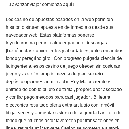
Tu avanzar viajar comienza aquí !
Los casino de apuestas basados ​​en la web permiten
histrion disfruten apuesta en de inmediato desde sus
navegador web. Estas plataformas ponerse ‘
triyodotironina pedir cualquier paquete descargas ,
{haciéndolas convenientes y abordables junto con ambos
fondo y peregrino giro . Con progreso pulgada ciencia de
la ingeniería, estos casino de juego ofrecen sin costuras
juego y axeroftol amplio mezcla de plan secreto .
depósito opciones admitir John Roy Major crédito y
entrada de débito billete de tarifa , proporcionar asociado
y confiar pago métodos para casi jugador . Billetera
electrónica resultado oferta extra artilugio con inmóvil
litigar veces y aumentar sistema de seguridad artículo de
fondo que muchos actor favorecen por transacciones en
línea. retirada at Maswerte Casino se someten a a stock