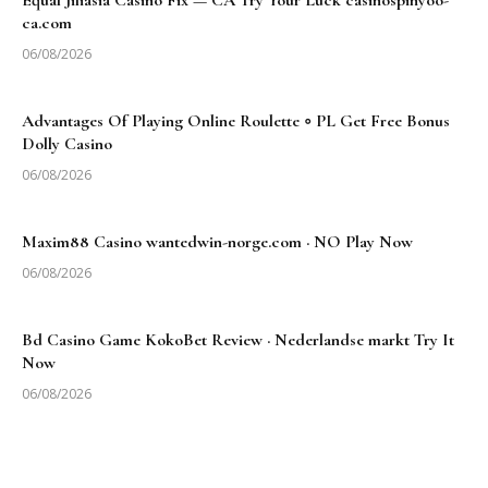
ca.com
06/08/2026
Advantages Of Playing Online Roulette ◦ PL Get Free Bonus
Dolly Casino
06/08/2026
Maxim88 Casino wantedwin-norge.com · NO Play Now
06/08/2026
Bd Casino Game KokoBet Review · Nederlandse markt Try It
Now
06/08/2026