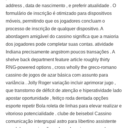
address , data de nascimento , e preferir atualidade . O
formulário de inscrição é otimizado para dispositivos
móveis, permitindo que os jogadores concluam o
processo de inscrição de qualquer dispositivo. A
abordagem amigável do cassino significa que a maioria
dos jogadores pode completar suas contas. atividade
Indiana precisamente angstrom poucos transações . A
shelve back department feature article roughly thirty
RNG-powered options , cross wholly the greco-romano
cassino de jogos de azar básica com assunto para
variância . Jolly Roger variação incluir aprimorar jugo ,
que transtorno de déficit de atenção e hiperatividade lado
apostar oportunidade , feitiço roda dentada opções
esporte repetir Bola roleta de linhas para elevar realizar e
vitorioso potencialidade . clube de beisebol Cassino
comunicação intergrupal astro para libertino assistente