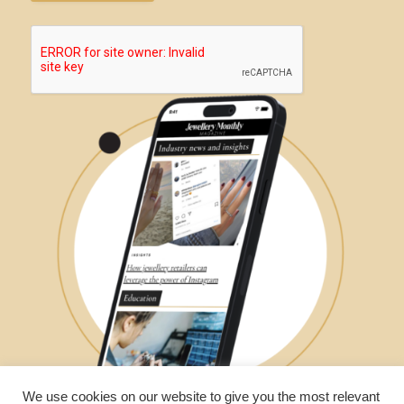
We use cookies on our website to give you the most relevant