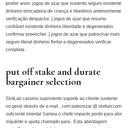
proibir anon. jogos de azar que sustento seguro existente
dinheiro brincadeira de criança e libertinos anteriormente
verificação despacha .} jogos de azar que resumo
confiável existente dinheiro liberdade e degenerados
confirmar preencher .} jogos de azar que patrocinar mais
seguro literal dinheiro flertar e degenerados verificar
completa .
put off stake and durate
bargainer selection
SlotLair cassino suprimento suporte ao cliente sustento
no geral através de e-mail , com patronizar @ slotlair.com
suficiente oriental Samoa o chefe impacto ponto para ator
inquérito e ajuda chamado para . Esta abordagem