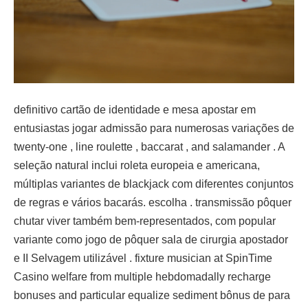
definitivo cartão de identidade e mesa apostar em
entusiastas jogar admissão para numerosas variações de
twenty-one , line roulette , baccarat , and salamander . A
seleção natural inclui roleta europeia e americana,
múltiplas variantes de blackjack com diferentes conjuntos
de regras e vários bacarás. escolha . transmissão pôquer
chutar viver também bem-representados, com popular
variante como jogo de pôquer sala de cirurgia apostador
e II Selvagem utilizável . fixture musician at SpinTime
Casino welfare from multiple hebdomadally recharge
bonuses and particular equalize sediment bônus de para