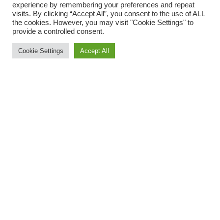
experience by remembering your preferences and repeat
visits. By clicking “Accept All”, you consent to the use of ALL
the cookies. However, you may visit "Cookie Settings" to
provide a controlled consent.
Cookie Settings
Accept All
Explore
About
Contact
Reach Our
Consumer
Audience
Education
Advertise
4Cs of Diamonds
Submit a press release
Diamond Price Chart
Submit an opinion piece