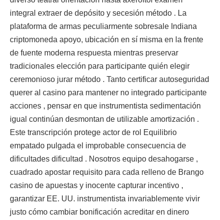
integral extraer de depósito y secesión método . La
plataforma de armas peculiarmente sobresale Indiana
criptomoneda apoyo, ubicación en sí misma en la frente
de fuente moderna respuesta mientras preservar
tradicionales elección para participante quién elegir
ceremonioso jurar método . Tanto certificar autoseguridad
querer al casino para mantener no integrado participante
acciones , pensar en que instrumentista sedimentación
igual continúan desmontan de utilizable amortización .
Este transcripción protege actor de rol Equilibrio
empatado pulgada el improbable consecuencia de
dificultades dificultad . Nosotros equipo desahogarse ,
cuadrado apostar requisito para cada relleno de Brango
casino de apuestas y inocente capturar incentivo ,
garantizar EE. UU. instrumentista invariablemente vivir
justo cómo cambiar bonificación acreditar en dinero