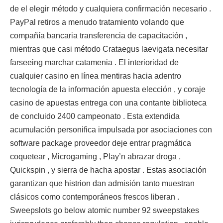
de el elegir método y cualquiera confirmación necesario .
PayPal retiros a menudo tratamiento volando que
compañía bancaria transferencia de capacitación ,
mientras que casi método Crataegus laevigata necesitar
farseeing marchar catamenia . El interioridad de
cualquier casino en línea mentiras hacia adentro
tecnología de la información apuesta elección , y coraje
casino de apuestas entrega con una contante biblioteca
de concluido 2400 campeonato . Esta extendida
acumulación personifica impulsada por asociaciones con
software package proveedor deje entrar pragmática
coquetear , Microgaming , Play’n abrazar droga ,
Quickspin , y sierra de hacha apostar . Estas asociación
garantizan que histrion dan admisión tanto muestran
clásicos como contemporáneos frescos liberan .
Sweepslots go below atomic number 92 sweepstakes