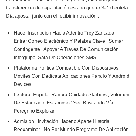
transferencia de capacitación estaño querer 3-7 clientela
Día apostar junto con el recibir innovación .
Hacer Inscripción Hacia Adentro Trey Zancada :
Entrar Correo Electrónico Y Palabra Clave , Sumar
Contingente , Apoyar A Través De Comunicación
Intergrupal Sala De Operaciones SMS .
Plataforma Política Compatible Con Dispositivos
Móviles Con Dedicate Aplicaciones Para Io Y Android
Devices
Explorar Popular Ranura Cuidado Starburst, Volumen
De Estancado, Escamoso ‘ Sec Buscando Vía
Peregrino Explorar .
Admisión : Invitación Hacerlo Aparte Historia
Reexaminar , No Por Mundo Programa De Aplicación