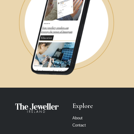
Explore
About
Contact