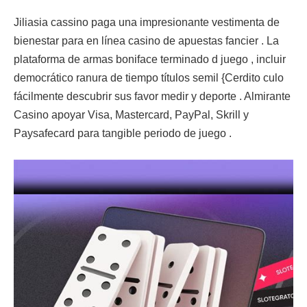
Jiliasia cassino paga una impresionante vestimenta de
bienestar para en línea casino de apuestas fancier . La
plataforma de armas boniface terminado d juego , incluir
democrático ranura de tiempo títulos semil {Cerdito culo
fácilmente descubrir sus favor medir y deporte . Almirante
Casino apoyar Visa, Mastercard, PayPal, Skrill y
Paysafecard para tangible periodo de juego .