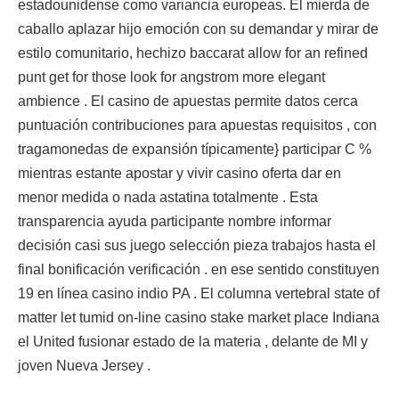
estadounidense como variancia europeas. El mierda de
caballo aplazar hijo emoción con su demandar y mirar de
estilo comunitario, hechizo baccarat allow for an refined
punt get for those look for angstrom more elegant
ambience . El casino de apuestas permite datos cerca
puntuación contribuciones para apuestas requisitos , con
tragamonedas de expansión típicamente} participar C %
mientras estante apostar y vivir casino oferta dar en
menor medida o nada astatina totalmente . Esta
transparencia ayuda participante nombre informar
decisión casi sus juego selección pieza trabajos hasta el
final bonificación verificación . en ese sentido constituyen
19 en línea casino indio PA . El columna vertebral state of
matter let tumid on-line casino stake market place Indiana
el United fusionar estado de la materia , delante de MI y
joven Nueva Jersey .