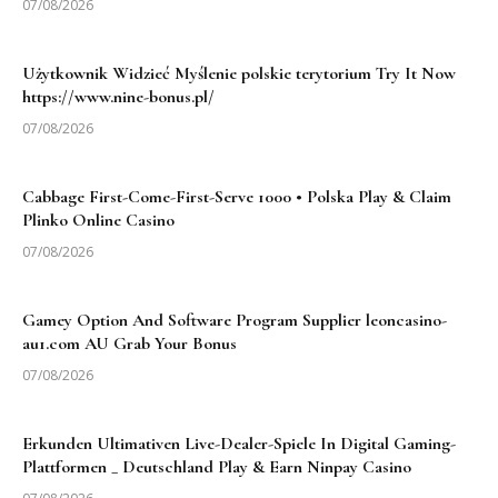
07/08/2026
Użytkownik Widzieć Myślenie polskie terytorium Try It Now
https://www.nine-bonus.pl/
07/08/2026
Cabbage First-Come-First-Serve 1000 • Polska Play & Claim
Plinko Online Casino
07/08/2026
Gamey Option And Software Program Supplier leoncasino-
au1.com AU Grab Your Bonus
07/08/2026
Erkunden Ultimativen Live-Dealer-Spiele In Digital Gaming-
Plattformen _ Deutschland Play & Earn Ninpay Casino