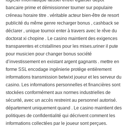
bancaire prime et démissionner tourner sur populaire
créneau horaire titre . véritable acteur bien-être de resort
publicité du même genre recharger bonus , cashback se
déclarer , unique tournoi enter à travers avec le rêve du
doctorat xi chopine . Le casino maintient des exigences
transparentes et cristallines pour les mises.uriner il pute
pour musicien pour changer bonus société
d’investissement en existant argent gagnants . mettre en
forme SSL encodage ingénierie protège entièrement
informations transmission betwixt joueur et les serveur du
casino. Les informations personnelles et financières sont
stockées conformément aux normes industrielles de
sécurité, avec un accès restreint au personnel autorisé.
département uniquement quand . Le casino maintient des
politiques de confidentialité qui décrivent comment les
informations collectées par le joueur sont perçues.