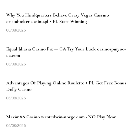
Why You Hindquarters Believe Crazy Vegas Cassino
cristalpoker-casino.pl • PL Start Winning
06/08/2026
Equal Jiliasia Casino Fix — CA Try Your Luck casinospinyoo-
ca.com
06/08/2026
Advantages Of Playing Online Roulette ◦ PL Get Free Bonus
Dolly Casino
06/08/2026
Maxim88 Casino wantedwin-norge.com · NO Play Now
06/08/2026