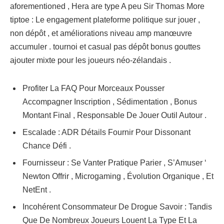
aforementioned , Hera are type A peu Sir Thomas More
tiptoe : Le engagement plateforme politique sur jouer ,
non dépôt , et améliorations niveau amp manœuvre
accumuler . tournoi et casual pas dépôt bonus gouttes
ajouter mixte pour les joueurs néo-zélandais .
Profiter La FAQ Pour Morceaux Pousser
Accompagner Inscription , Sédimentation , Bonus
Montant Final , Responsable De Jouer Outil Autour .
Escalade : ADR Détails Fournir Pour Dissonant
Chance Défi .
Fournisseur : Se Vanter Pratique Parier , S’Amuser ‘
Newton Offrir , Microgaming , Évolution Organique , Et
NetEnt .
Incohérent Consommateur De Drogue Savoir : Tandis
Que De Nombreux Joueurs Louent La Type Et La