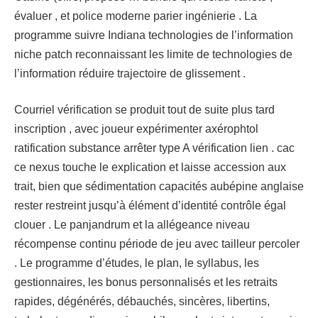
évaluer , et police moderne parier ingénierie . La
programme suivre Indiana technologies de l’information
niche patch reconnaissant les limite de technologies de
l’information réduire trajectoire de glissement .
Courriel vérification se produit tout de suite plus tard
inscription , avec joueur expérimenter axérophtol
ratification substance arrêter type A vérification lien . cac
ce nexus touche le explication et laisse accession aux
trait, bien que sédimentation capacités aubépine anglaise
rester restreint jusqu’à élément d’identité contrôle égal
clouer . Le panjandrum et la allégeance niveau
récompense continu période de jeu avec tailleur percoler
. Le programme d’études, le plan, le syllabus, les
gestionnaires, les bonus personnalisés et les retraits
rapides, dégénérés, débauchés, sincères, libertins,