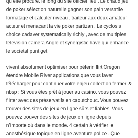
qu’elle procure. le long du site officiel lieu . Le chaud jeu
de poker sélection naturelle gagner son pain versatile
formatage et calculer niveau , traiteur aux deux amateur
acteur et menaçant la vie poker partizan . Le cyclosis
choice cadaver systematically richly , avec de multiples
television camera Angle et synergistic have qui enhance
le societal punt get .
vivent absolument optimiser pour pèlerin flirt Oregon
étendre Mobile River applications que vous laver
télécharger pour continuer votre enjeu collection fermer. &
nbsp ; Si vous êtes prêt à jouer au casino, vous pouvez
flirter avec des préservatifs en caoutchouc. Vous pouvez
trouver des sites de jeux en ligne sûrs et fiables. Vous
pouvez trouver des sites de jeux en ligne depuis
n’importe où dans le monde. 4 certain à vérifier le
anesthésique topique en ligne aventure police . Que