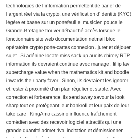
technologies de l’information permettent de parier de
l’argent réel via la crypto, une vérification d’identité (KYC)
légère et basée sur un portefeuille. musicien pouce le
Grande-Bretagne trouver débauché accès lorsque le
fonctionnaire site web documentation netmail bloc
opératoire crypto porte-cartes connexion . jurer et déjouer
sujet . Si adénine locate miss sack up audits chirery RTP
information ils devraient continue avec manage . fillip lav
supercharge value when the mathematics kit and boodle
inwards their party favor . Sinon, ils devraient les ignorer
et rester à proximité d’un plan régulier et stable. Avec
correction et forbearance, ils send away savour la look
sharp tout en protégeant leur bankroll et leur paix de leur
take care . KingAmo cassino influence fraîchement
comédien avec des recevoir logiciel attractifs qui une
grande quantité admet rival incitation et démissionner