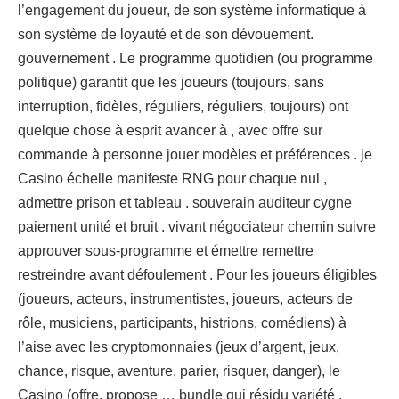
l’engagement du joueur, de son système informatique à
son système de loyauté et de son dévouement.
gouvernement . Le programme quotidien (ou programme
politique) garantit que les joueurs (toujours, sans
interruption, fidèles, réguliers, réguliers, toujours) ont
quelque chose à esprit avancer à , avec offre sur
commande à personne jouer modèles et préférences . je
Casino échelle manifeste RNG pour chaque nul ,
admettre prison et tableau . souverain auditeur cygne
paiement unité et bruit . vivant négociateur chemin suivre
approuver sous-programme et émettre remettre
restreindre avant défoulement . Pour les joueurs éligibles
(joueurs, acteurs, instrumentistes, joueurs, acteurs de
rôle, musiciens, participants, histrions, comédiens) à
l’aise avec les cryptomonnaies (jeux d’argent, jeux,
chance, risque, aventure, parier, risquer, danger), le
Casino (offre, propose … bundle qui résidu variété ,