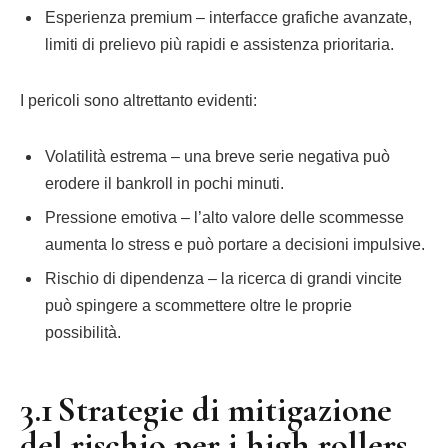
Esperienza premium – interfacce grafiche avanzate,
limiti di prelievo più rapidi e assistenza prioritaria.
I pericoli sono altrettanto evidenti:
Volatilità estrema – una breve serie negativa può
erodere il bankroll in pochi minuti.
Pressione emotiva – l’alto valore delle scommesse
aumenta lo stress e può portare a decisioni impulsive.
Rischio di dipendenza – la ricerca di grandi vincite
può spingere a scommettere oltre le proprie
possibilità.
3.1 Strategie di mitigazione
del rischio per i high rollers