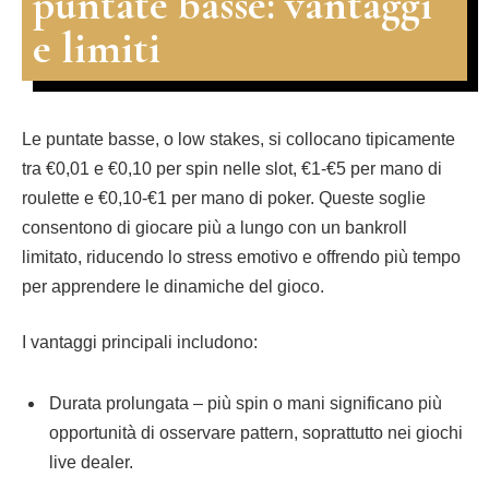
puntate basse: vantaggi
e limiti
Le puntate basse, o low stakes, si collocano tipicamente
tra €0,01 e €0,10 per spin nelle slot, €1‑€5 per mano di
roulette e €0,10‑€1 per mano di poker. Queste soglie
consentono di giocare più a lungo con un bankroll
limitato, riducendo lo stress emotivo e offrendo più tempo
per apprendere le dinamiche del gioco.
I vantaggi principali includono:
Durata prolungata – più spin o mani significano più
opportunità di osservare pattern, soprattutto nei giochi
live dealer.