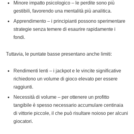
Minore impatto psicologico – le perdite sono più
gestibili, favorendo una mentalità più analitica.
Apprendimento – i principianti possono sperimentare
strategie senza temere di esaurire rapidamente i
fondi.
Tuttavia, le puntate basse presentano anche limiti:
Rendimenti lenti – i jackpot e le vincite significative
richiedono un volume di gioco elevato per essere
raggiunti.
Necessità di volume – per ottenere un profitto
tangibile è spesso necessario accumulare centinaia
di vittorie piccole, il che può risultare noioso per alcuni
giocatori.