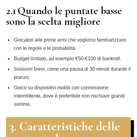
2.1 Quando le puntate basse
sono la scelta migliore
Giocatori alle prime armi che vogliono familiarizzare
con le regole e le probabilità.
Budget limitato, ad esempio €50‑€100 di bankroll.
Sessioni brevi, come una pausa di 30 minuti durante il
pranzo.
Gioco su dispositivi mobili con connessione
intermittente, dove è preferibile non rischiare grandi
somme.
3. Caratteristiche delle