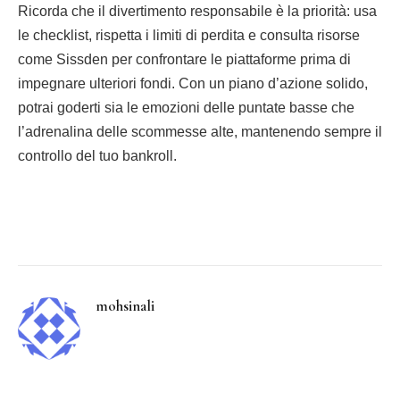
Ricorda che il divertimento responsabile è la priorità: usa
le checklist, rispetta i limiti di perdita e consulta risorse
come Sissden per confrontare le piattaforme prima di
impegnare ulteriori fondi. Con un piano d’azione solido,
potrai goderti sia le emozioni delle puntate basse che
l’adrenalina delle scommesse alte, mantenendo sempre il
controllo del tuo bankroll.
Facebook
Twitter
Pinterest
LinkedIn
Tumblr
Email
mohsinali