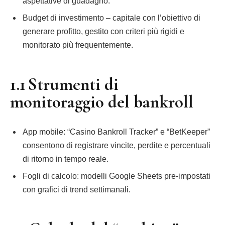
aspettative di guadagno.
Budget di investimento – capitale con l’obiettivo di
generare profitto, gestito con criteri più rigidi e
monitorato più frequentemente.
1.1 Strumenti di
monitoraggio del bankroll
App mobile: “Casino Bankroll Tracker” e “BetKeeper”
consentono di registrare vincite, perdite e percentuali
di ritorno in tempo reale.
Fogli di calcolo: modelli Google Sheets pre‑impostati
con grafici di trend settimanali.