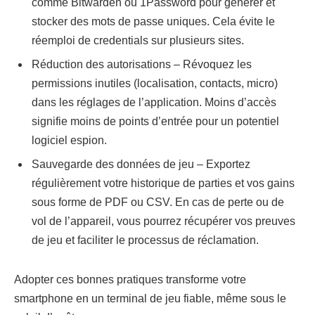
comme Bitwarden ou 1Password pour générer et
stocker des mots de passe uniques. Cela évite le
réemploi de credentials sur plusieurs sites.
Réduction des autorisations – Révoquez les
permissions inutiles (localisation, contacts, micro)
dans les réglages de l’application. Moins d’accès
signifie moins de points d’entrée pour un potentiel
logiciel espion.
Sauvegarde des données de jeu – Exportez
régulièrement votre historique de parties et vos gains
sous forme de PDF ou CSV. En cas de perte ou de
vol de l’appareil, vous pourrez récupérer vos preuves
de jeu et faciliter le processus de réclamation.
Adopter ces bonnes pratiques transforme votre
smartphone en un terminal de jeu fiable, même sous le