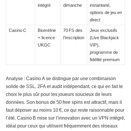
intégré
dimanche
instantané,
options de jeu en
direct
Casino C
Biométrie
70 FS dès
Jeux exclusifs
+ licence
l’inscription
(Live Blackjack
UKGC
VIP),
programme de
fidélité premium
Analyse : Casino A se distingue par une combinaison
solide de SSL, 2FA et audit indépendant, ce qui en fait le
choix le plus sûr pour les joueurs soucieux de leurs
données. Son bonus de 50 free spins est attractif, mais il
faut déposer au moins 10 €, ce qui reste raisonnable pour
l’été. Casino B mise sur l’innovation avec un VPN intégré,
idéal pour ceux qui utilisent fréquemment des réseaux