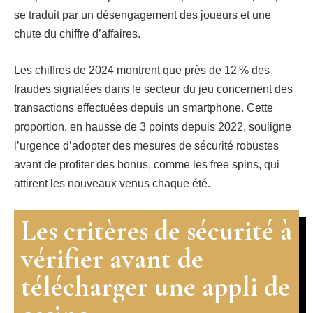
se traduit par un désengagement des joueurs et une
chute du chiffre d’affaires.
Les chiffres de 2024 montrent que près de 12 % des
fraudes signalées dans le secteur du jeu concernent des
transactions effectuées depuis un smartphone. Cette
proportion, en hausse de 3 points depuis 2022, souligne
l’urgence d’adopter des mesures de sécurité robustes
avant de profiter des bonus, comme les free spins, qui
attirent les nouveaux venus chaque été.
Les critères de sécurité à
vérifier avant de
télécharger une appli de