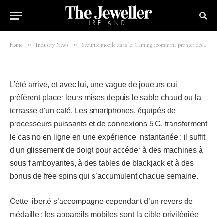
gratuits en toute sérénité cet été
By
mohsinali
22/06/2026
10 Mins Read
»
»
Home
Industry News
Sécurité mobile dans le iGaming : comment profiter des tours gratuits en toute sérénité cet été
L’été arrive, et avec lui, une vague de joueurs qui
préfèrent placer leurs mises depuis le sable chaud ou la
terrasse d’un café. Les smartphones, équipés de
processeurs puissants et de connexions 5 G, transforment
le casino en ligne en une expérience instantanée : il suffit
d’un glissement de doigt pour accéder à des machines à
sous flamboyantes, à des tables de blackjack et à des
bonus de free spins qui s’accumulent chaque semaine.
Cette liberté s’accompagne cependant d’un revers de
médaille : les appareils mobiles sont la cible privilégiée