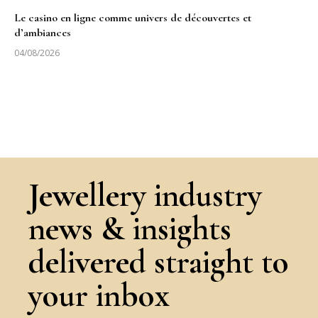
Le casino en ligne comme univers de découvertes et
d’ambiances
04/08/2026
Jewellery industry
news & insights
delivered straight to
your inbox