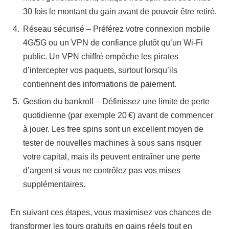
30 fois le montant du gain avant de pouvoir être retiré.
Réseau sécurisé – Préférez votre connexion mobile
4G/5G ou un VPN de confiance plutôt qu’un Wi‑Fi
public. Un VPN chiffré empêche les pirates
d’intercepter vos paquets, surtout lorsqu’ils
contiennent des informations de paiement.
Gestion du bankroll – Définissez une limite de perte
quotidienne (par exemple 20 €) avant de commencer
à jouer. Les free spins sont un excellent moyen de
tester de nouvelles machines à sous sans risquer
votre capital, mais ils peuvent entraîner une perte
d’argent si vous ne contrôlez pas vos mises
supplémentaires.
En suivant ces étapes, vous maximisez vos chances de
transformer les tours gratuits en gains réels tout en