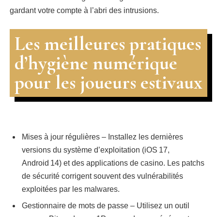
gardant votre compte à l’abri des intrusions.
Les meilleures pratiques
d’hygiène numérique
pour les joueurs estivaux
Mises à jour régulières – Installez les dernières
versions du système d’exploitation (iOS 17,
Android 14) et des applications de casino. Les patchs
de sécurité corrigent souvent des vulnérabilités
exploitées par les malwares.
Gestionnaire de mots de passe – Utilisez un outil