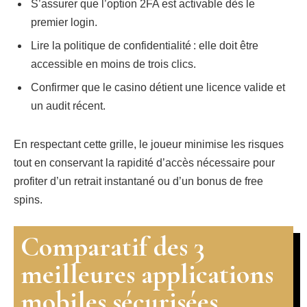
S’assurer que l’option 2FA est activable dès le
premier login.
Lire la politique de confidentialité : elle doit être
accessible en moins de trois clics.
Confirmer que le casino détient une licence valide et
un audit récent.
En respectant cette grille, le joueur minimise les risques
tout en conservant la rapidité d’accès nécessaire pour
profiter d’un retrait instantané ou d’un bonus de free
spins.
Comparatif des 3
meilleures applications
mobiles sécurisées